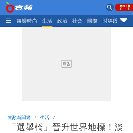
熱門
娛樂時尚
生活
政治
社會
國際
財經股市
體
壹蘋新聞網
生活
「選舉橋」晉升世界地標！淡