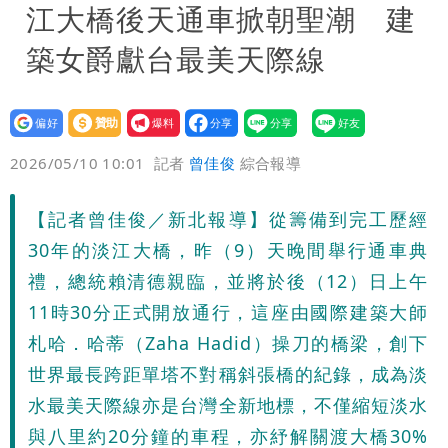
江大橋後天通車掀朝聖潮 建
築女爵獻台最美天際線
設為
贊助
我要
偏好
壹蘋
爆料
2026/05/10 10:01
記者
曾佳俊
綜合報導
【記者曾佳俊／新北報導】從籌備到完工歷經
30年的淡江大橋，昨（9）天晚間舉行通車典
禮，總統賴清德親臨，並將於後（12）日上午
11時30分正式開放通行，這座由國際建築大師
札哈．哈蒂（Zaha Hadid）操刀的橋梁，創下
世界最長跨距單塔不對稱斜張橋的紀錄，成為淡
水最美天際線亦是台灣全新地標，不僅縮短淡水
與八里約20分鐘的車程，亦紓解關渡大橋30%