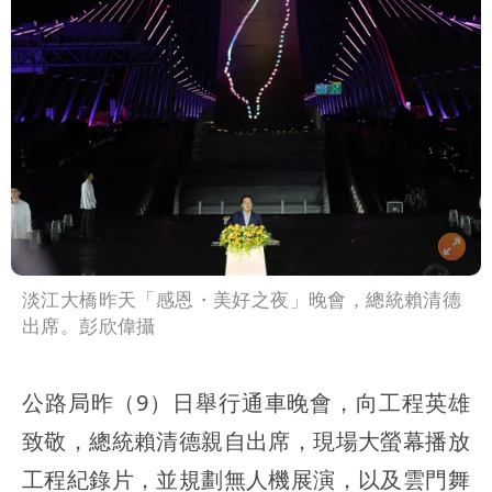
淡江大橋昨天「感恩・美好之夜」晚會，總統賴清德
出席。彭欣偉攝
公路局昨（9）日舉行通車晚會，向工程英雄
致敬，總統賴清德親自出席，現場大螢幕播放
工程紀錄片，並規劃無人機展演，以及雲門舞