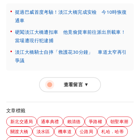
挺過巴威首度考驗！淡江大橋完成安檢 今10時恢復
通車
硬闖淡江大橋遭扣車 他竟偷貨車前往派出所載車！
當場遭現行犯逮捕
淡江大橋騎士自摔「救護花30分鐘」 車道太窄再引
爭議
查看留言 ▼
文章標籤
新北交通局
通車典禮
賴清德
爭路權
朝聖車潮
關渡大橋
淡水區
機車道
公路局
札哈．哈蒂