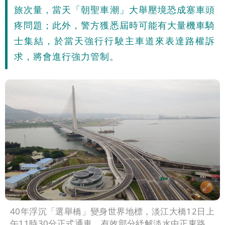
旅次量，當天「朝聖車潮」大舉壓境恐成塞車頭
疼問題；此外，警方獲悉屆時可能有大量機車騎
士集結，於當天強行行駛主車道來表達路權訴
求，將會進行強力管制。
40年浮沉「選舉橋」變身世界地標，淡江大橋12日上
午11時30分正式通車，有效部分紓解淡水中正東路、