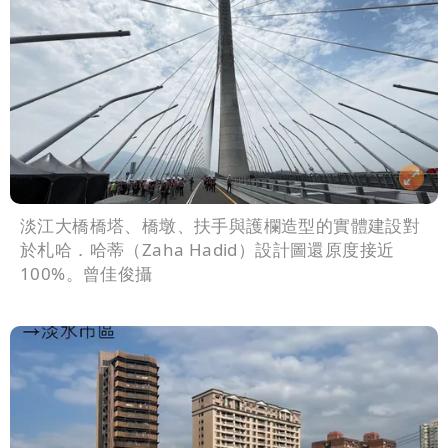
淡江大橋橋塔、橋墩、扶手與護欄造型的實體建設對
於札哈．哈蒂（Zaha Hadid）設計圖還原度接近
100%。曾佳俊攝