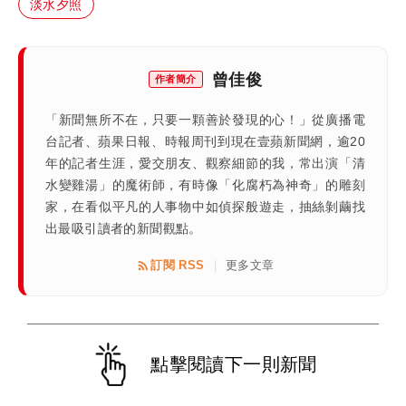
淡水夕照
曾佳俊
作者簡介
「新聞無所不在，只要一顆善於發現的心！」從廣播電
台記者、蘋果日報、時報周刊到現在壹蘋新聞網，逾20
年的記者生涯，愛交朋友、觀察細節的我，常出演「清
水變雞湯」的魔術師，有時像「化腐朽為神奇」的雕刻
家，在看似平凡的人事物中如偵探般遊走，抽絲剝繭找
出最吸引讀者的新聞觀點。
訂閱 RSS
更多文章
|
點擊閱讀下一則新聞