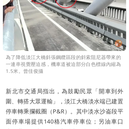
為了降低淡江大橋斜張鋼纜區段的斜索阻尼器帶來的
一連串視覺壓迫感，機車道被迫部分白色標線內縮為
1.5米。曾佳俊攝
新北市交通局指出，為鼓勵民眾「開車到外
圍、轉搭大眾運輸」，淡江大橋淡水端已建置
停車轉乘攔截圈（P&R）。其中淡水沙崙段平
面停車場提供140格汽車停車位；另油車口