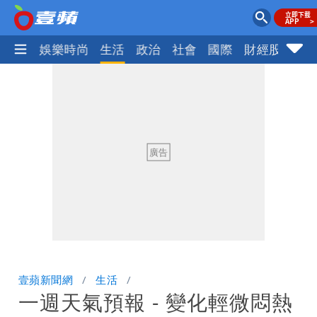
熱門
娛樂時尚
生活
政治
社會
國際
財經股市
體
壹蘋新聞網
生活
一週天氣預報 - 變化輕微悶熱