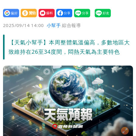
設為
贊助
我要
偏好
壹蘋
爆料
2025/09/14 14:00
小幫手
綜合報導
【天氣小幫手】本周整體氣溫偏高，多數地區大
致維持在26至34度間，悶熱天氣為主要特色