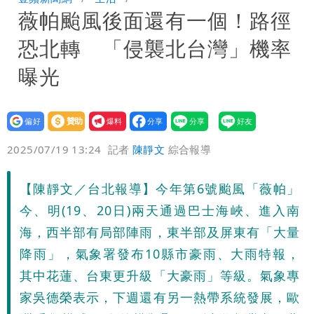
薇帕颱風後面還有一個！路徑
次恐圈存
慈濟遭詐10億！律師看聲明揪「3點
恐北轉 「侵襲北台灣」機率
怪」：不像被害人
藍昔狂譙擋疫苗 慈濟真變「世紀大騙
曝光
局」！網朝聖翻車文笑了
川普出重手！禁中國機器人、逆變器進
設為
贊助
我要
口 防北京滲透供應鏈
慈濟被騙10億！陳時中一語成讖 王必
偏好
壹蘋
爆料
2025/07/19 13:24
記者
陳靜文
綜合報導
勝：時間久看出睿智
白海豚路徑「搖擺」 暴風圈估擦沿岸！
【陳靜文／台北報導】今年第6號颱風「薇帕」
可能籠罩4縣市
白海豚4個關鍵時間點！專家：明晚起風
今、明(19、20日)兩天通過巴士海峽、進入南
雨最大
老公外遇修復內幕！欣西亞曬牽手照「2
海，西半部有局部陣雨，東半部及屏東有「大量
降雨」，氣象署發布10縣市豪雨、大雨特報，
人身體卻僵硬」
白海豚最快下午海警！大雨襲7縣市 明
其中花蓮、台東更升級「大豪雨」等級。氣象專
家吳德榮表示，下週還有另一熱帶系統發展，歐
恐發陸警
昔嗆「相信慈濟還是相信民進黨」 她點