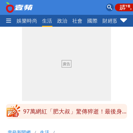
熱門
娛樂時尚
生活
政治
社會
國際
財經股市
體
白海豚最快下午海警！大雨襲7縣市 明
恐發陸警
昔嗆「相信慈濟還是相信民進黨」 她點
名：蔣萬安、柯文哲都應該道歉
蔣萬安民調只贏5％「現任優勢去哪？」
媒體人嘆：真的該緊張了
白海豚游進溫暖海域 對流一夕復活！鄭
明典曝後續變化
97萬網紅「肥大叔」驚傳猝逝！最後身
影曝 網驚覺不對
違約交割拉警報！金管會擬改制 違約1
壹蘋新聞網
生活