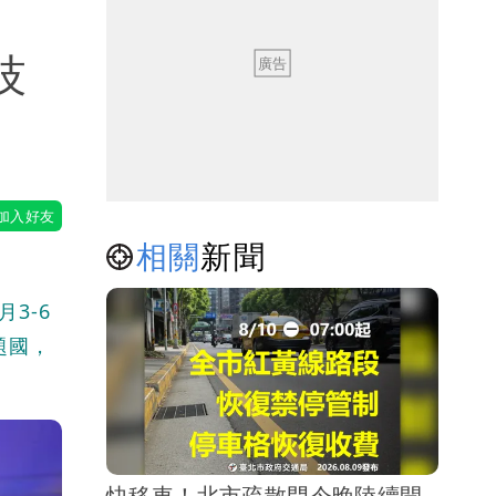
技
相關
新聞
3-6
主題國，
快移車！北市疏散門今晚陸續開