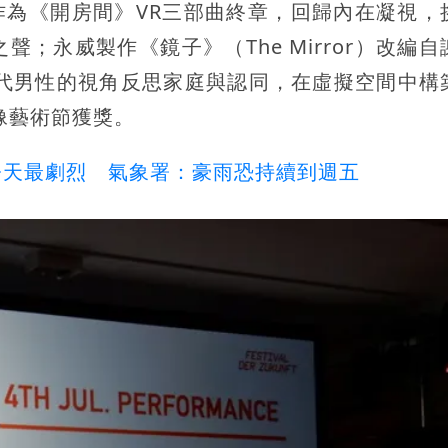
nce）作為《開房間》VR三部曲終章，回歸內在凝視
；永威製作《鏡子》（The Mirror）改編自
三代男性的視角反思家庭與認同，在虛擬空間中構
像藝術節獲獎。
今天最劇烈 氣象署：豪雨恐持續到週五