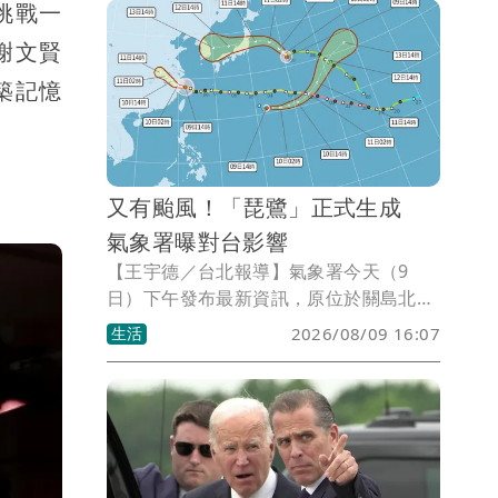
，挑戰一
後處理，以免影響工作或生活安排。
謝文賢
築記憶
又有颱風！「琵鷺」正式生成
氣象署曝對台影響
【王宇德／台北報導】氣象署今天（9
日）下午發布最新資訊，原位於關島北方
海面的熱帶性低氣壓，於下午2時發展為
生活
2026/08/09 16:07
輕度颱風，編號第16號，國際命名
「PEILOU」，中文譯名「琵鷺」，也讓
西北太平洋再度出現3個颱風共存的情
況。