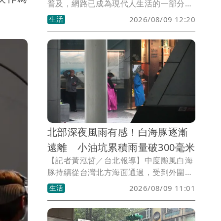
普及，網路已成為現代人生活的一部分，
但也讓網路霸凌問題日益嚴重。精神科醫
生活
2026/08/09 12:20
師楊聰財表示，許多人以為惡意留言只是
幾句話，事實上對當事人來說，可能造成
長期焦慮、失眠，甚至留下難以抹滅的心
理創傷。近年國內外都曾發生因網路霸凌
導致嚴重心理問題的案例，顯示網路暴力
絕非只是虛擬世界的衝突，而是真實存在
的心理傷害。
北部深夜風雨有感！白海豚逐漸
遠離 小油坑累積雨量破300毫米
【記者黃泓哲／台北報導】中度颱風白海
豚持續從台灣北方海面通過，受到外圍環
流影響，北台灣從深夜開始出現明顯風
生活
2026/08/09 11:01
雨。根據氣象署資料，白海豚9日上午8時
位於台北北北東方約360公里海面，以每
小時16公里速度向西北西移動，近中心最