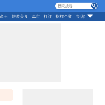
產王
旅遊美食
車市
打詐
指標企業
壹蘋頭家
健康