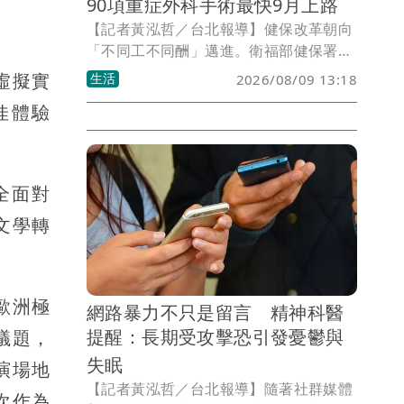
90項重症外科手術最快9月上路
【記者黃泓哲／台北報導】健保改革朝向
「不同工不同酬」邁進。衛福部健保署宣
布，將投入11.5億元調升90項重症外科手
R虛擬實
生活
2026/08/09 13:18
術給付，涵蓋整形外科、神經外科、骨
佳體驗
科、消化系外科及大腸直腸外科等領域，
預計最快9月實施。此舉希望讓高難度、
風險高且耗時的重症手術獲得更合理報
酬，穩定外科醫師投入重症醫療的意願，
全面對
避免醫療人力持續流失。
文學轉
與歐洲極
網路暴力不只是留言 精神科醫
提醒：長期受攻擊恐引發憂鬱與
議題，
失眠
演場地
【記者黃泓哲／台北報導】隨著社群媒體
此次作為