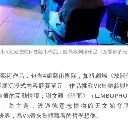
展出5大沉浸式科技藝術作品；圖為狠劇場作品《放開你的頭
技藝術作品，包含4組藝術團隊，如狠劇場《放開
威尼斯影展沉浸式內容競賽單元，作品挑戰VR集體參
的互動情境；謝文毅《暗面》（LIMBOPHOB
淵」為主題，透過德意志博物館天文館穹
展虛實邊界，為VR帶來集體觀看的哲學想像。