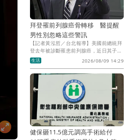
拜登罹前列腺癌骨轉移 醫提醒
男性別忽略這些警訊
【記者黃泓哲／台北報導】美國前總統拜
登去年被診斷罹患前列腺癌，近日其子韓
特透露，癌細胞已擴散並轉移至骨骼，再
生活
2026/08/09 14:29
度引發外界對前列腺癌的關注。醫師指
出，前列腺癌是男性常見癌症之一，好發
於50歲以上族群，部分患者與家族遺傳有
關。如果父親或兄弟曾罹患前列腺癌，風
險可能提高2倍以上；若家族中有多人罹
病，風險還會進一步增加。此外，慢性發
炎、攝護腺炎、高脂飲食等因素，也可能
提高罹癌機率。
健保砸11.5億元調高手術給付