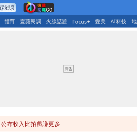
體育
壹蘋民調
火線話題
愛美
AI科技
地
Focus+
回1句笑翻10萬人
蔣萬安：這很清楚標準一致
」 王浩宇揚言告發
」公布收入比拍戲賺更多