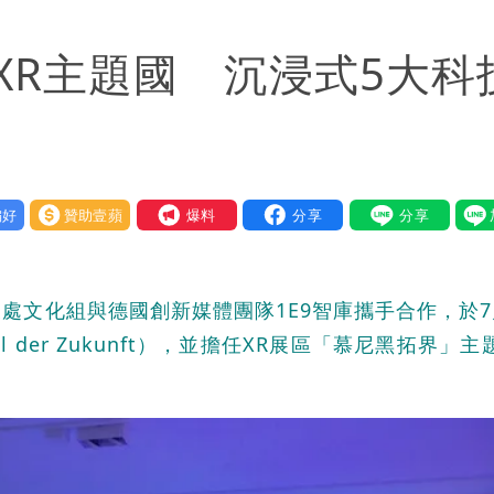
氣炸開扁
XR主題國 沉浸式5大科
回1句笑翻10萬人
蔣萬安：這很清楚標準一致
好
贊助壹蘋
我要爆料
文化組與德國創新媒體團隊1E9智庫攜手合作，於7月
l der Zukunft），並擔任XR展區「慕尼黑拓界」