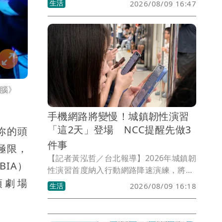
生活
2026/08/09 16:47
醫師王思恒分享一項最新研究指出，36名
平均71歲的長者每天攝取約162公克瘦豬
肉，連續8週後，不僅空腹胰島素沒有上
升，反而出現下降趨勢，總膽固醇數值也
有所改善，引發外界關注。
腦》
手機網路將變慢！城鎮韌性演習
「這2天」登場 NCC提醒先做3
你的頭
件事
與極限，
【記者黃泓哲／台北報導】2026年城鎮韌
IA）
性演習首度納入行動網路降速演練，將分
頂劇場
別於8月10日及8月13日在中部與北部地
生活
2026/08/09 16:18
區實施。國家通訊傳播委員會（NCC）提
醒，演練期間手機上網速度將明顯降低，
民眾如果有重要網路需求，建議提前或延