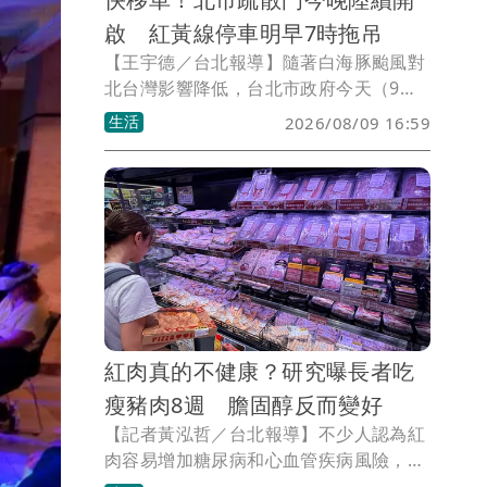
啟 紅黃線停車明早7時拖吊
【王宇德／台北報導】隨著白海豚颱風對
北台灣影響降低，台北市政府今天（9
日）宣布，北市疏散門將於傍晚6時起陸
生活
2026/08/09 16:59
續開啟，部分疏散門周邊原開放停車的紅
黃線路段，也將恢復禁停管制，車主最晚
須在明天（10日）上午7時前駛離，違者
將依法拖吊、開罰。
紅肉真的不健康？研究曝長者吃
瘦豬肉8週 膽固醇反而變好
【記者黃泓哲／台北報導】不少人認為紅
肉容易增加糖尿病和心血管疾病風險，因
此年紀大後應該少吃肉、多吃豆類。不過