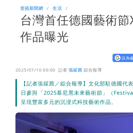
他二刷《蜘蛛人》一路劇透 周圍觀眾
壹蘋新聞網
生活
台灣首任德國藝術節
白海豚發威！內褲掛陽台被吹走 議員神
白海豚不放假「跟巴威差別在這裡」 
作品曝光
設為偏
2025/07/10 00:00
記者
張綵茜
綜合報導
【記者張綵茜／綜合報導】文化部駐德國代表處
日參與「2025慕尼黑未來藝術節」（Festiva
呈現豐富多元的沉浸式科技藝術作品。