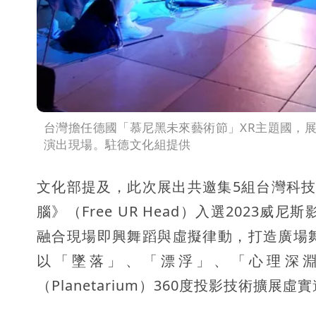
台灣擔任德國「慕尼黑未來藝術節」XR主題國，
演出現場。駐德文化組提供
文化部提及，此次展出共邀集5組台灣科
腦》（Free UR Head）入選2023
融合現場即興舞蹈與虛擬律動，打造廣場舞般
以「墜落」、「漂浮」、「心理深
（Planetarium）360度投影技術擴