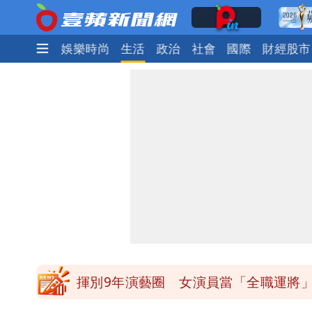
焦點
熱門
娛樂時尚
生活
政治
社會
國際
財經股市
白海豚發威！內褲掛陽台被吹走 議員神
白海豚不放假「跟巴威差別在這裡」 
館長打3劑高端疫苗諷刺「生理食鹽水
「琵鷺」颱風生成！三颱共舞路徑曝光
揮別9年演藝圈 女演員當「全職運將