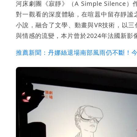
河床劇團《寂靜》（A Simple Sile
對一觀看的深度體驗，在喧囂中留存靜謐之聲
小說，融合了文學、動畫與VR技術，以
與情感的流變，本片曾於2024年法國新影
推薦新聞：丹娜絲退場南部風雨仍不斷！