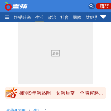
熱門
娛樂時尚
生活
政治
社會
國際
財經股市
體
白海豚發威！內褲掛陽台被吹走 議員神
回1句笑翻10萬人
白海豚不放假「跟巴威差別在這裡」 蔣
萬安：這很清楚標準一致
館長打3劑高端疫苗諷刺「生理食鹽
水」 王浩宇揚言告發
「琵鷺」颱風生成！三颱共舞路徑曝光
揮別9年演藝圈 女演員當「全職運將」
公布收入比拍戲賺更多
他二刷《蜘蛛人》一路劇透 周圍觀眾氣
壹蘋新聞網
生活