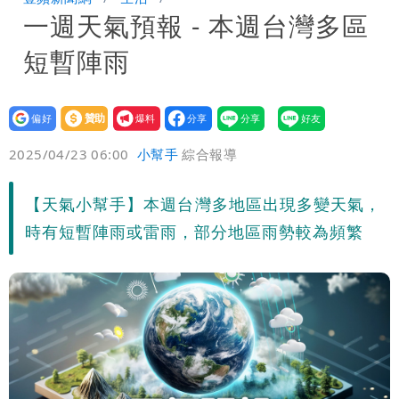
一週天氣預報 - 本週台灣多區
炸開扁
白海豚發威！內褲掛陽台被吹走 議員神
短暫陣雨
回1句笑翻10萬人
白海豚不放假「跟巴威差別在這裡」 蔣
萬安：這很清楚標準一致
設為
贊助
我要
偏好
壹蘋
爆料
2025/04/23 06:00
小幫手
綜合報導
【天氣小幫手】本週台灣多地區出現多變天氣，
時有短暫陣雨或雷雨，部分地區雨勢較為頻繁