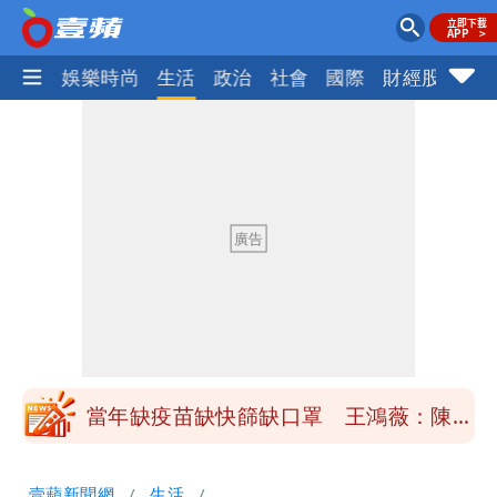
熱門
娛樂時尚
生活
政治
社會
國際
財經股市
體
慈濟買BNT遭詐10億元 蔡英文：政府
很多謹慎判斷當時未被理解
抄襲造假當上劍橋大學教授 神鬼級履歷
「攏係假」
陳時中給沈伯洋「3個建議」：別因選市
長變猙獰，否則就跟對手一樣
「慈濟別想躲在受害者3字後面」 她：
10.6億顧問費決策過程在哪
當年缺疫苗缺快篩缺口罩 王鴻薇：陳時
中哪來勇氣要別人道歉
兆基風暴！前董座李建成移送北檢 是否
壹蘋新聞網
生活