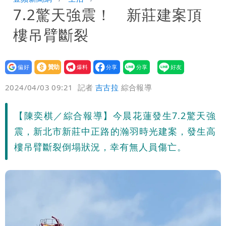
7.2驚天強震！ 新莊建案頂
聲押？交保？複訊後揭曉
慈濟買BNT遭詐10億元 蔡英文：政府
樓吊臂斷裂
很多謹慎判斷當時未被理解
抄襲造假當上劍橋大學教授 神鬼級履歷
「攏係假」
設為
贊助
我要
偏好
壹蘋
爆料
2024/04/03 09:21
記者
吉古拉
綜合報導
【陳奕棋／綜合報導】今晨花蓮發生7.2驚天強
震，新北市新莊中正路的瀚羽時光建案，發生高
樓吊臂斷裂倒塌狀況，幸有無人員傷亡。