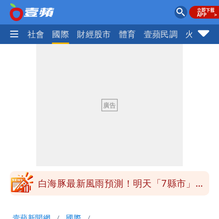
政治
社會
國際
財經股市
體育
壹蘋民調
火線話
昔痛罵「陳時中擋疫苗」被翻出 黃智賢
戰網友：台灣人靠我活下來
男童躍下2.6米高台摔斷腳後跟 妹妹揭
原因「模仿超人力霸王」
原本對小S印象差 家長曝她「私下1舉
動」徹底改觀
姜厚任小24歲女友「舊身分」曝光！昔
交往3個月閃嫁農業處科長
白海豚最新風雨預測！明天「7縣市」達
停班課標準
昔痛罵「陳時中擋疫苗」被翻出 黃智賢
壹蘋新聞網
國際