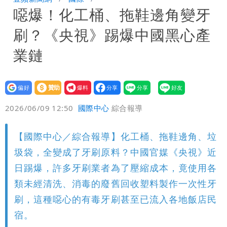
噁爆！化工桶、拖鞋邊角變牙
戰網友：台灣人靠我活下來
男童躍下2.6米高台摔斷腳後跟 妹妹揭
刷？《央視》踢爆中國黑心產
原因「模仿超人力霸王」
業鏈
設為
贊助
我要
偏好
壹蘋
爆料
2026/06/09 12:50
國際中心
綜合報導
【國際中心／綜合報導】化工桶、拖鞋邊角、垃
圾袋，全變成了牙刷原料？中國官媒《央視》近
日踢爆，許多牙刷業者為了壓縮成本，竟使用各
類未經清洗、消毒的廢舊回收塑料製作一次性牙
刷，這種噁心的有毒牙刷甚至已流入各地飯店民
宿。