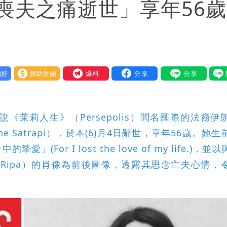
喪夫之痛逝世」享年56
好
贊助壹蘋
我要爆料
茉莉人生》（Persepolis）聞名國際的法裔伊
e Satrapi），於本(6)月4日辭世，享年56歲。她
or I lost the love of my life.)，並
s Ripa）的肖像為前後圖像，透露其思念亡夫心情，