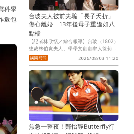
描寫科學
台玻夫人被前夫騙「長子夭折」
著作還包
傷心離婚 13年後母子重逢如八
點檔
【記者林欣恬／綜合報導】台玻（1802）
總裁林伯實夫人、學學文創創辦人徐莉
玲，近日傳出長子徐子翔今年初不幸離
娛樂時尚
2026/08/03 11:20
世，令人唏噓。而鮮為人知的是，徐莉玲
與徐子翔的母子情，歷經一段宛如八點檔
般的曲折人生，因前夫留子不維持婚姻，
騙她「兒子夭折」，讓她傷心離婚返台，
未料這對母子竟在13年後意外重逢相認。
焦急一整夜！鄭怡靜Butterfly行