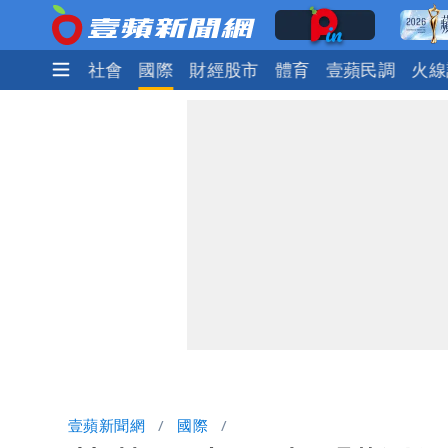
生活
政治
社會
國際
財經股市
體育
壹蘋民調
火線
壹蘋新聞網
國際