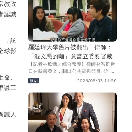
宗教政
分享自己也成功拿到錢母。
者認識
生》，該
羅廷瑋大學舊片被翻出 律師：
全球影
「混文憑的咖」竟當立委耍官威
【記者林欣恬／綜合報導】律師林智群近
日在臉書發文，翻出公共電視節目《誰來
生命、
晚餐》過去曾拍攝國民黨立委羅廷瑋的內
政治
2026/08/03 11:50
容，批評羅廷瑋的大學求學經歷及問政表
與倡議工
現，直言對方是「混文憑的咖」，卻一路
當選台中市議員、立法委員。他更諷刺表
示，「真的是感謝台中市民的水準」，讓
異議人
這樣的咖在國會耍官威。