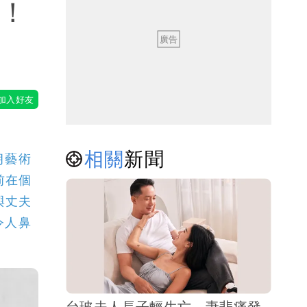
歲！
相關
新聞
朗藝術
生前在個
以與丈夫
令人鼻
台玻夫人長子輕生亡 妻悲痛發