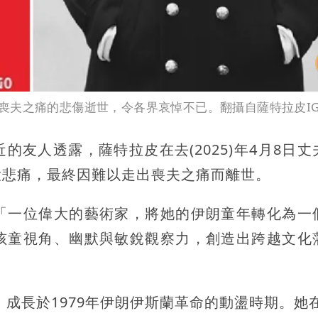
喪夫之痛的悲傷逝世，令各界哀悼不已。翻攝自薩特拉皮I
友人透露，薩特拉皮在去(2025)年4月8日丈
大悲痛，最終因難以走出喪夫之痛而離世。
「一位偉大的藝術家，將她的伊朗童年轉化為一
孩童視角、幽默與敏銳觀察力，創造出跨越文化
成長於1979年伊朗伊斯蘭革命的動盪時期。她在2