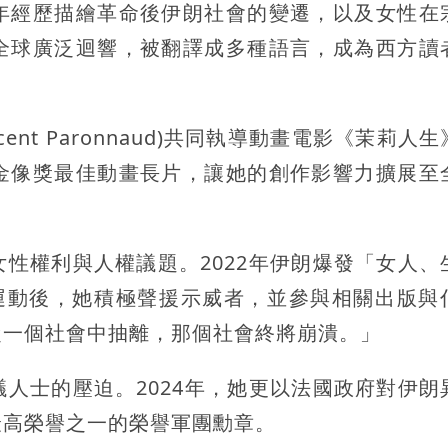
年經歷描繪革命後伊朗社會的變遷，以及女性在
全球廣泛迴響，被翻譯成多種語言，成為西方讀
cent Paronnaud)共同執導動畫電影《茉莉人
金像獎最佳動畫長片，讓她的創作影響力擴展至
性權利與人權議題。2022年伊朗爆發「女人、
om）抗爭運動後，她積極聲援示威者，並參與相關出版
從一個社會中抽離，那個社會終將崩潰。」
人士的壓迫。2024年，她更以法國政府對伊朗
最高榮譽之一的榮譽軍團勳章。