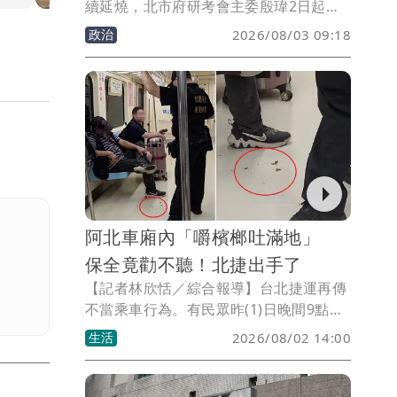
續延燒，北市府研考會主委殷瑋2日起在
臉書連發4篇貼文，針對台糖5月即驗出中
政治
2026/08/03 09:18
聯供應的粗油含有一級致癌物苯駢芘
（BaP）超標一事，質疑台糖與經濟部明
知毒油問題卻未主動通報，痛批政府「毒
油不通報、毒油不下架」，更直言「這個
政府不能要了」。
阿北車廂內「嚼檳榔吐滿地」
保全竟勸不聽！北捷出手了
【記者林欣恬／綜合報導】台北捷運再傳
不當乘車行為。有民眾昨(1)日晚間9點在
松山新店線（綠線）、中正紀念堂往西門
生活
2026/08/02 14:00
方向，拍下一名中年男性乘客在捷運車廂
內嚼食檳榔的畫面。該名男子不僅無視站
在前方的保全人員勸導，還持續咀嚼並將