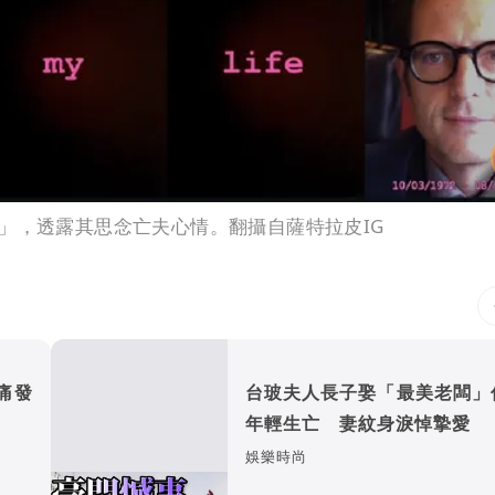
」，透露其思念亡夫心情。翻攝自薩特拉皮IG
痛發
台玻夫人長子娶「最美老闆」
年輕生亡 妻紋身淚悼摯愛
娛樂時尚