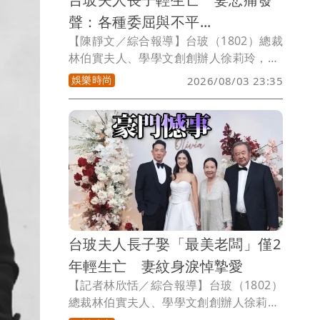
聲：各種委屈與不平...
【陳靜文／綜合報導】台玻（1802）總裁
林伯實夫人、學學文創創辦人徐莉玲，日
前因烏龍發文聲援張柏芝、砲轟王菲與謝
娛樂時尚
2026/08/03 23:35
霆鋒，引發關注，今傳出徐莉玲今年初歷
經喪子之痛，50多歲長子徐子翔於春節期
間輕生亡，家屬低調治喪，消息直到今日
才曝光。徐子翔的妻子譚以欣，今天悲痛
在社群發聲，中文提到「過去我們一起面
對各種委屈與不平，最後你選擇先離開，
我則只能選擇安靜」，再度引發外界議論
與揣測。
台玻夫人長子娶「最美老闆」僅2
年輕生亡 妻紋身淚悼摯愛
【記者林欣恬／綜合報導】台玻（1802）
總裁林伯實夫人、學學文創創辦人徐莉
玲，日前因在社群平台發文聲援張柏芝並