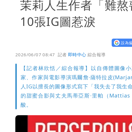
茉莉人生作者「難熬
10張IG圖惹淚
設為偏
2026/06/07 08:47
記者
即時中心
綜合報導
【記者林欣恬／綜合報導】以自傳體圖像小說《
家、作家與電影導演瑪爾詹·薩特拉皮(Marjan
人IG以擅長的圖像形式寫下「我失去了我生命中的摯愛」(F
的甜蜜合影與丈夫馬蒂亞斯·里帕（Mattia
酸。