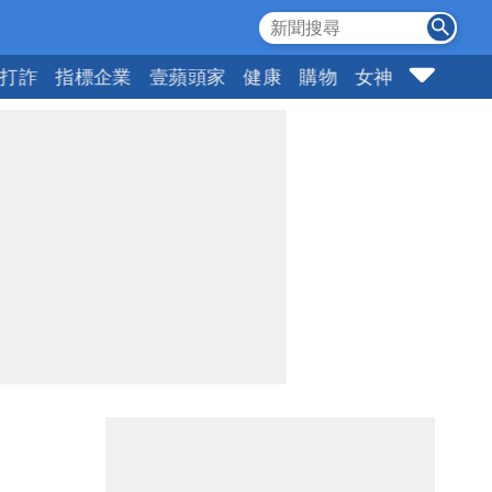
打詐
指標企業
壹蘋頭家
健康
購物
女神
10點強打