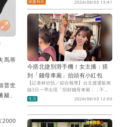
娛樂時尚
2026/08/03 13:41
點名王菲、謝霆鋒，引發外界關注，其貼
文雖已刪除，但風波未歇。如今傳出徐莉
玲今年初歷經白髮人送黑髮人的重大打
擊，長子徐子翔於春節期間驟然離世，享
年50多歲，家屬低調治喪，消息直到近日
才曝光。而妻子譚以欣在痛失丈夫後，於
G
今年的白色情人節曝光疑似為丈夫紋身的
照片，之後雖陸續走訪美國洛杉磯、日本
夫馬蒂
東京，近日還和女性友人遊行歐洲，但發
今搭北捷別滑手機！女主播：搭
文仍滿是對摯愛的想念，令人傷感莫名。
到「錢母車廂」抬頭有小紅包
【記者林欣恬／綜合報導】台北捷運板南
個普世
線3日一早出現「招財錢母車廂」，不少
藩籬、
通勤族搭車時意外發現車廂內懸掛著小紅
生活
2026/08/03 12:00
包，直呼「早八的小確幸」。有女主播在
社群平台分享，自己幸運搭到招財錢母車
廂，提醒搭乘板南線的民眾「別一直低頭
000
滑手機，抬頭就有小紅包」，不少人留言