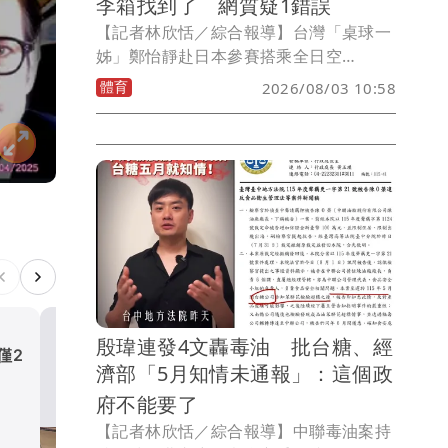
李箱找到了 網質疑1錯誤
【記者林欣恬／綜合報導】台灣「桌球一
姊」鄭怡靜赴日本參賽搭乘全日空
（ANA）NH852航班，從台北松山機場飛
體育
2026/08/03 10:58
往東京羽田機場，抵達後卻發現行李箱疑
似遭同班機旅客誤拿，由於行李內裝有此
次參賽的重要裝備，教練鄭佳奇緊急透過
社群平台發文協尋，希望對方發現後能盡
快歸還。鄭佳奇在今(3)日稍早在社群平台
發文報平安，表示經廣大網友協助轉發
後，航空公司已於上午10時許順利聯繫到
誤拿行李的旅客，並將儘速把行李送往指
定地點。
殷瑋連發4文轟毒油 批台糖、經
僅2
今搭北捷別滑手機！女主播
濟部「5月知情未通報」：這個政
到「錢母車廂」抬頭有小紅包
府不能要了
生活
【記者林欣恬／綜合報導】中聯毒油案持