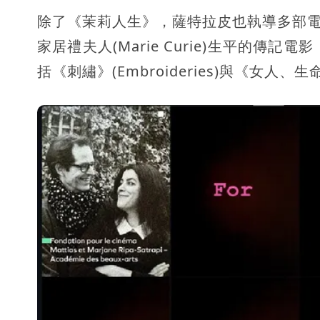
除了《茉莉人生》，薩特拉皮也執導多部電影作
家居禮夫人(Marie Curie)生平的傳記電
括《刺繡》(Embroideries)與《女人、生命及