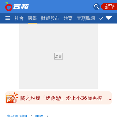
政治
社會
國際
財經股市
體育
壹蘋民調
火線話
慈濟被騙10億！陳時中一語成讖 王必
勝：時間久看出睿智
泰國校園爆槍響！2師中彈亡20人傷 槍
手疑學生
中國賣家被踢爆在網購平台「租人頭」
吳欣岱：完美偽裝台灣企業
白海豚今下午2點半發海警！陸警機率最
高是這縣市
關之琳爆「奶孫戀」愛上小36歲男模
她親發聲回應了
兆基風暴｜前董座李建成今被檢調約談
壹蘋新聞網
國際