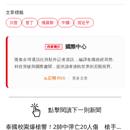
文章標籤
川普
普丁
俄羅斯
中國
習近平
國際中心
作者簡介
匯集全球通訊社與駐外記者資訊，編譯各國政經局勢、
科技突破與國際趣聞，提供讀者接軌世界的宏觀視野。
訂閱 RSS
更多文章
|
點擊閱讀下一則新聞
泰國校園爆槍響！2師中彈亡20人傷 槍手疑學生