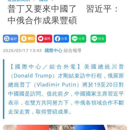
普丁又要來中國了 習近平：
最快今晚移送北檢複訊
買疫苗被詐10億！她籲慈濟公開說明
中俄合作成果豐碩
捐款人有權知真相
蔡英文變「台東蔡主委」嚇壞一堆人！他
驚：戰局變五五波
白海豚颱風攪局父親節！明雨量「紅到發
設為
贊助
我要
偏好
壹蘋
爆料
2026/05/17 13:43
國際中心
綜合報導
紫」
女律師詐慈濟10億 坐擁232公斤黃金仍
接案！同業酸：我輩楷模
明金成離世留下雙胞胎 4歲兒與老師一
【國際中心／綜合外電】美國總統川普
（Donald Trump）才剛結束訪中行程，俄羅斯
段對話催淚
演習登場！搭雙鐵、航班3大注意事項快
總統普丁（Vladimir Putin）將於19至20日對
中國國是訪問。值此前夕，中國國家主席習近平
看
慈濟遭詐10.6億！網紅揪聲明「疑點重
表示，在雙方共同努力下，中俄各領域合作不斷
重」 1細節避而不談
蔣萬安民調只贏5％「現任優勢去哪？」
走深走實，取得豐碩成果。
媒體人嘆：真的該緊張了
97萬網紅「肥大叔」驚傳猝逝！最後身