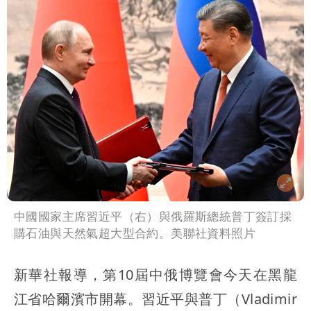
影曝 網驚覺不對
慈濟被騙10億！陳時中一語成讖 王必
勝：時間久看出睿智
泰國校園爆槍響！2師中彈亡20人傷 槍
手疑學生
中國國家主席習近平（右）與俄羅斯總統普丁簽訂採
購石油與天然氣超大型合約。美聯社資料照片
新華社報導，第10屆中俄博覽會今天在黑龍
江省哈爾濱市開幕。習近平與普丁（Vladimir