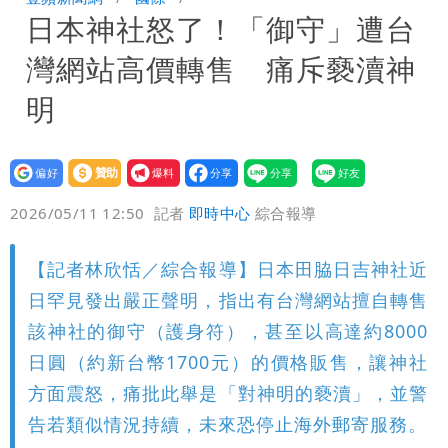
日本神社怒了！「御守」遭台
次看
慈濟遭詐10億 他點名顏博文下台：認
灣網站高價轉售 痛斥褻瀆神
錯有那麼難嗎？
颱風相當有感！海警持續到明晨 北部風
明
雨這時才變小
五月天冠佑20歲女兒「遭AI假造不雅影
設為
贊助
我要
像」 憤怒發聲：已截圖
最新風雨預測！今天「9地區」達停班課
偏好
壹蘋
爆料
2026/05/11 12:50
記者
即時中心
綜合報導
標準
以色列媒體驚爆：伊朗最高領袖緊急送醫
【記者林欣恬／綜合報導】日本田脇日吉神社近
日罕見發出嚴正聲明，指出有台灣網站擅自轉售
該神社的御守（護身符），甚至以高達約8000
日圓（約新台幣1700元）的價格販售，讓神社
方面震怒，痛批此舉是「對神明的褻瀆」，並警
告若類似情況持續，未來恐停止海外郵寄服務。