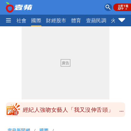
政治
社會
國際
財經股市
體育
壹蘋民調
火線話
最新風雨預測！今天「9地區」達停班課
標準
以色列媒體驚爆：伊朗最高領袖緊急送醫
台北山區升級「大豪雨」！基隆北海岸逢
大潮 恐海水倒灌
澎湖13兒女擠住10坪屋 媽帶補助款離
家！縣府出手了
經紀人強吻女藝人「我又沒伸舌頭」 連
法官都怒了：相當噁心
桃園復興宣布今停班課！全台放假情形一
壹蘋新聞網
國際