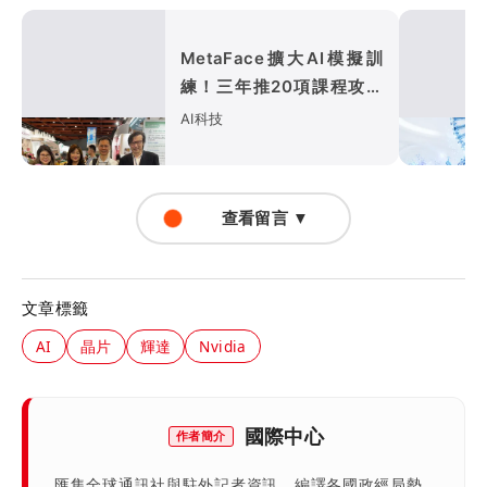
MetaFace擴大AI模擬訓
練！三年推20項課程攻護
理長照
AI科技
查看留言 ▼
文章標籤
AI
晶片
輝達
Nvidia
國際中心
作者簡介
匯集全球通訊社與駐外記者資訊，編譯各國政經局勢、