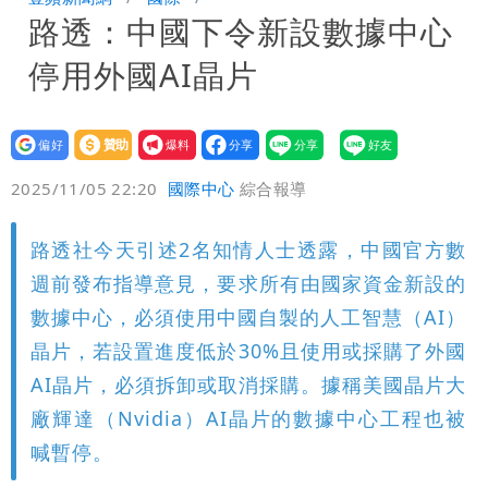
路透：中國下令新設數據中心
男裁判勒令女選手「解衣」檢查
他二刷《蜘蛛人》一路劇透 周圍觀眾氣
停用外國AI晶片
炸開扁
設為
贊助
我要
偏好
壹蘋
爆料
2025/11/05 22:20
國際中心
綜合報導
路透社今天引述2名知情人士透露，中國官方數
週前發布指導意見，要求所有由國家資金新設的
數據中心，必須使用中國自製的人工智慧（AI）
晶片，若設置進度低於30%且使用或採購了外國
AI晶片，必須拆卸或取消採購。據稱美國晶片大
廠輝達（Nvidia）AI晶片的數據中心工程也被
喊暫停。