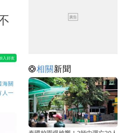
不
相關
新聞
國海關
有人一
泰國校園爆槍響！2師中彈亡20人