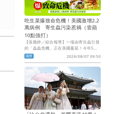
吃生菜爆致命危機！美國激增2.2
萬病例 寄生蟲污染惹禍（壹蘋
10點強打）
【張雅婷／綜合報導】一場由寄生蟲引發
的「蟲蟲危機」正在美國蔓延！今年5月
中旬起，因感染「環孢子蟲症」
國際
2026/08/07 09:50
（Cyclosporiasis）而腹瀉不止的病例持
續攀升，截至8月初，全美已有47州通報
病例，感染人數破2萬例，甚至已傳出死
亡案例。調查發現，不少患者發病前曾食
用生鮮蔬菜，其中結球萵苣（美生菜）、
巴西里，以及台灣人熟悉的香菜，都被列
為可能污染來源。