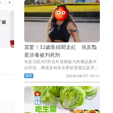
會忙到厭世。
「國
醫護吃肯德基會超忙？研究
泰國「都市傳說」 實測後
說
國際
震驚！32歲靠緋聞走紅 埃及豔
星涉毒被判死刑
埃及法院4日對近年規模最大的毒品案作
出判決，將埃及知名女星哈里發以及另外
12名被告判處死刑。此案不僅震撼埃及社
國際
2026/08/07 10:11
會，也再次凸顯埃及對毒品犯罪「零容
忍」的嚴厲政策。