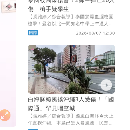
傷 槍手疑學生
【張雅婷／綜合報導】泰國驚爆血腥校園
槍擊！曼谷以北一間知名中學上午遭人持
槍掃射，2名教師當場身亡，凶嫌被爆是
國際
2026/08/07 12:30
學生，甚至還與趕來的警方駁火，目前現
場仍一片混亂。
白海豚颱風撲沖繩3人受傷！「國
際通」罕見唱空城
【張雅婷／綜合報導】颱風白海豚今天上
午直撲沖繩，本島已進入暴風圈，民眾紛
紛在家中避難，最熱鬧的購物勝地「國際