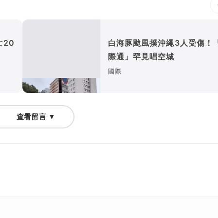
20
白海豚颱風撲沖繩3人受傷！
際通」罕見唱空城
國際
查看留言 ▼