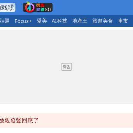
話題
愛美
AI科技
地產王
旅遊美食
車市
Focus+
必勝：時間久看出睿智
槍手疑學生
 吳欣岱：完美偽裝台灣企業
最高是這縣市
她親發聲回應了