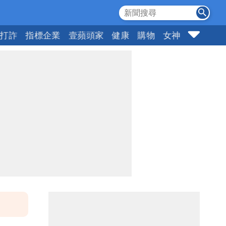
打詐
指標企業
壹蘋頭家
健康
購物
女神
10點強打