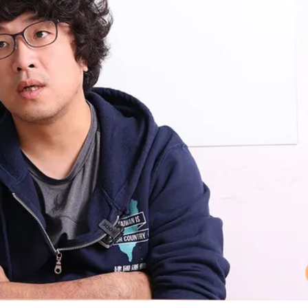
身影曝 網驚覺不對
必勝：時間久看出睿智
槍手疑學生