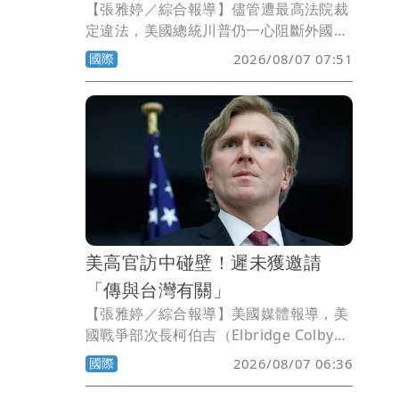
【張雅婷／綜合報導】儘管遭最高法院裁
定違法，美國總統川普仍一心阻斷外國人
赴美生「美國寶寶」的漏洞，今天連簽2
國際
2026/08/07 07:51
道行政命令禁止「生育旅遊」，同時擴大
不適用出生公民權的外國人範圍。
美高官訪中碰壁！遲未獲邀請
「傳與台灣有關」
【張雅婷／綜合報導】美國媒體報導，美
國戰爭部次長柯伯吉（Elbridge Colby）
希望訪問中國，不過卻因為北京不滿美國
國際
2026/08/07 06:36
去年批准的對台軍售案，遲遲未提出邀