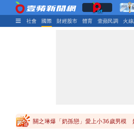
生活
政治
社會
國際
財經股市
體育
壹蘋民調
火線
慈濟被騙10億！陳時中一語成讖 王
泰國校園爆槍響！2師中彈亡20人傷 
中國賣家被踢爆在網購平台「租人頭」
白海豚今下午2點半發海警！陸警機率
關之琳爆「奶孫戀」愛上小36歲男模 