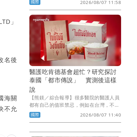
國際
2026/08/07 11:58
通」空無一人，已知有3人受傷。
LTD」
改名後
醫護吃肯德基會超忙？研究探討
泰國「都市傳說」 實測後這樣
說
國海關
【熊鎂／綜合報導】很多醫院的醫護人員
都有自己的值班禁忌，例如在台灣，不少
決不允
醫護認為值班時收到鳳梨或鳳梨酥，可能
國際
2026/08/07 11:40
會忙到不可開交；而在泰國，流傳多年的
醫院「都市傳說」則與肯德基炸雞有關，
據說醫護只要值班時吃了肯德基，當天就