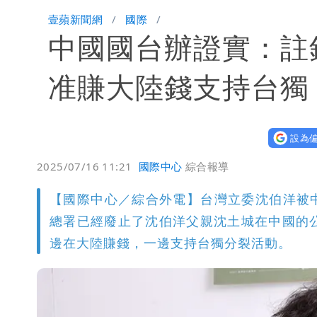
兆基風暴｜前董座李建成今被檢調約談
壹蘋新聞網
國際
中國國台辦證實：註
買疫苗被詐10億！她籲慈濟公開說明
蔡英文變「台東蔡主委」嚇壞一堆人！
准賺大陸錢支持台獨
白海豚颱風攪局父親節！明雨量「紅
設為偏
女律師詐慈濟10億 坐擁232公斤黃
2025/07/16 11:21
國際中心
綜合報導
明金成離世留下雙胞胎 4歲兒與老師
【國際中心／綜合外電】台灣立委沈伯洋被
演習登場！搭雙鐵、航班3大注意事項
總署已經廢止了沈伯洋父親沈土城在中國的公
邊在大陸賺錢，一邊支持台獨分裂活動。
慈濟遭詐10.6億！網紅揪聲明「疑點
蔣萬安民調只贏5％「現任優勢去哪？