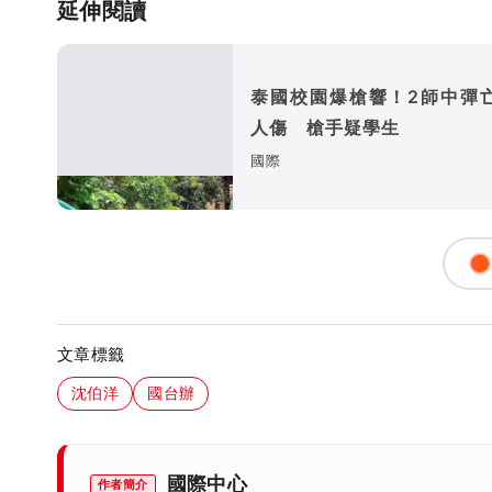
延伸閱讀
泰國校園爆槍響！2師中彈亡
人傷 槍手疑學生
國際
文章標籤
沈伯洋
國台辦
國際中心
作者簡介