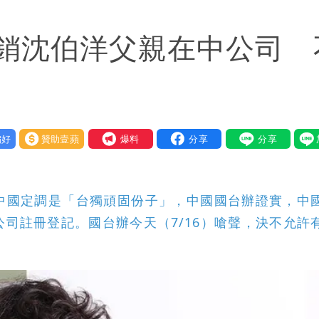
 最快今晚移送北檢複訊
銷沈伯洋父親在中公司 
 捐款人有權知真相
他驚：戰局變五五波
到發紫」
好
贊助壹蘋
我要爆料
金仍接案！同業酸：我輩楷模
一段對話催淚
中國定調是「台獨頑固份子」，中國國台辦證實，中
快看
司註冊登記。國台辦今天（7/16）嗆聲，決不允許
重重」 1細節避而不談
」媒體人嘆：真的該緊張了