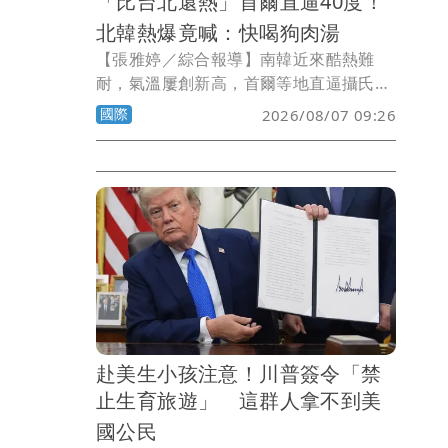
「比台北還熱」首爾直逼40度！
北韓熱爆竟喊：快喝狗肉湯
【張雅婷／綜合報導】南韓近來酷熱難
耐，氣溫屢創新高，首爾等地直逼攝氏40
度，媒體不忘拿來與台灣比較「比台北還
國際
2026/08/07 09:26
熱」；北韓高溫更有過之而無不及，官媒
建議民眾吃狗肉湯對抗酷暑，不過一般人
恐怕吃不起。
赴美生小孩注意！川普簽令「禁
止生育旅遊」 這群人拿不到美
國公民