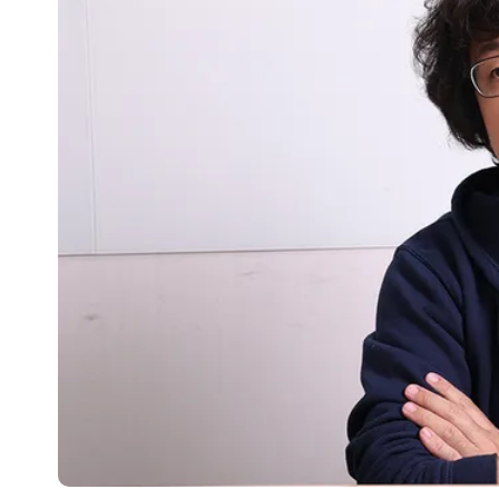
97萬網紅「肥大叔」驚傳猝逝！最後
慈濟被騙10億！陳時中一語成讖 王
泰國校園爆槍響！2師中彈亡20人傷 