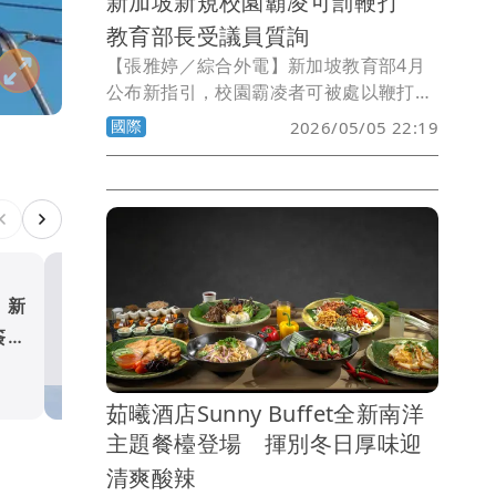
新加坡新規校園霸凌可罰鞭打
教育部長受議員質詢
【張雅婷／綜合外電】新加坡教育部4月
公布新指引，校園霸凌者可被處以鞭打懲
罰。但新加坡教育部長李智陞今天對國會
國際
2026/05/05 22:19
表示，這項處罰僅會作為最後手段，並配
合嚴格的保護措施。
！新
輝達晶片走私案延燒新加坡
簽證
技CEO涉洗錢買14億豪宅
國際
茹曦酒店Sunny Buffet全新南洋
主題餐檯登場 揮別冬日厚味迎
清爽酸辣