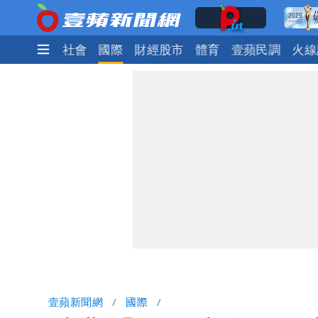
生活
政治
社會
國際
財經股市
體育
壹蘋民調
火線
壹蘋新聞網
國際