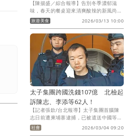
【陳揚盛／綜合報導】告別冬季濃郁滋
味，春天的餐桌迎來清爽酸辣的新風尚。
位於捷運小巨蛋站旁的茹曦酒店Sunny
旅遊美食
2026/03/13 10:00
Buffet，即日起推出全新南洋主題餐檯，
以檸檬、香茅、魚露與椰奶等經典元素，
勾勒熱帶氣息，呈現多道道地南洋佳餚。
價格方面，假日下午茶每人1080元
+10%，平日午餐與晚餐每人1180元
+10%，週五晚餐及假日午、晚餐每人
1380元+10%。此外，餐廳為壽星準備專
屬優惠：當月壽星於平日午餐或晚餐用
餐，2人同行1人半價，4人同行1人免費，
太子集團跨國洗錢107億 北檢起
無論年終聚會或慶生派對都相當合適。
訴陳志、李添等62人！
【記者張欽/台北報導】太子集團首腦陳
志日前遭柬埔寨逮捕，已被遣送中國等待
調查。北檢深入追查偵辦太子集團在台洗
社會
2026/03/04 09:20
錢、博弈等犯行，羈押在台核心幹部辜淑