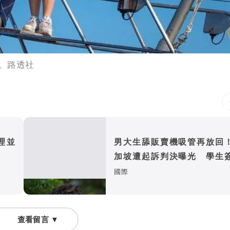
。路透社
理並
男大生舔販賣機吸管再放回
加坡遭起訴判決曝光 學生
恐不保
國際
查看留言 ▼