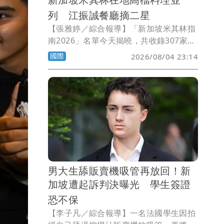
列 江振誠餐廳摘二星
【張雅婷／綜合報導】「新加坡米其林指
南2026」名單今天揭曉，共收錄307家餐
飲場所，其中3家摘下米其林三星、9家獲
國際
2026/08/04 23:14
米其林二星、33家獲米其林一星。其中，
由名廚江振誠帶領、坐落於新加坡萊佛士
酒店餐廳空間的1887 by André，獲得米
其林二星。
男大生舔販賣機吸管再放回！新
加坡遭起訴判決曝光 學生簽證
恐不保
【李子凡／綜合報導】一名法國學生因拍