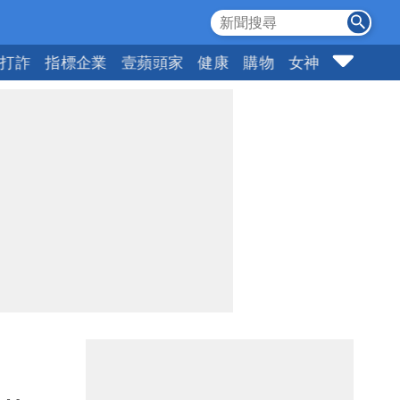
打詐
指標企業
壹蘋頭家
健康
購物
女神
10點強打