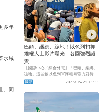
更多年
巴頭、綑綁、跪地！以色列扣押
維權人士影片曝光 各國強烈譴
國際水域
責
【國際中心／綜合外電】「巴頭、綑綁、
跪地」這些被以色列軍隊粗暴強力對待的
人士並不是罪犯，而是前往加薩從事人道
國際
2026/05/21 11:31
援助的「全球堅毅船隊」活動人士。當以
理」問
色列極右翼國家安全部長班吉維爾主動發
布了這段影片後，引發國際社會強烈譴
責。