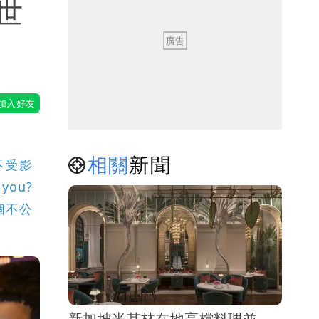
世
相關
新聞
不受影
ou?
個不公
新加坡米其林在地高檔料理並