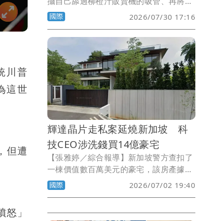
攝自己舔過柳橙汁販賣機的吸管、再將吸
管放回機器的影片，並上傳社群媒體，引
國際
2026/07/30 17:16
發外界譁然。今天該學生在新加坡法庭上
承認公共滋擾罪，被判罰款465美元（約
1.5萬元台幣）。
統川普
為這世
輝達晶片走私案延燒新加坡 科
技CEO涉洗錢買14億豪宅
，但遭
【張雅婷／綜合報導】新加坡警方查扣了
一棟價值數百萬美元的豪宅，該房產據稱
是以走私輝達（Nvidia）人工智慧（AI）
國際
2026/07/02 19:40
晶片所得收益購買。
憤怒」