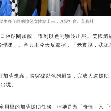
要更多年輕的憤怒女性站出來，改變社會。美聯社
日乘船闖加薩，遭到以色列驅逐出境。美國總
「情緒管理課」。童貝里今天反擊稱，「老實說，我認
前往加薩走廊，盼突破以色列封鎖，完成人道援助
逐出境。
普批評童貝里的加薩援助任務，稱她是既「奇怪」又「