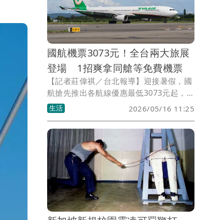
國航機票3073元！全台兩大旅展
登場 1招爽拿同艙等免費機票
【記者莊偉祺／台北報導】迎接暑假，國
航搶先推出各航線優惠最低3073元起，配
合全台兩大旅展登場，期間購買機票還有
生活
2026/05/16 11:25
機會抽中同艙等免費機票。同時，也與新
加坡旅遊局合作推廣，統計台人第一季入
境就增16%。