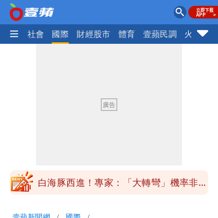
政治
社會
國際
財經股市
體育
壹蘋民調
火線話
「最挺台議員」遺作！美參院通過制裁
案 重課俄羅斯500%關稅
白海豚勾到「台灣陸地」了！雙眼牆旋
繞 路徑擺盪
高雄特斯拉衝夜市…猛撞12車！民眾嚇
「賓士救好幾條人命」
他揭日本捐AZ疫苗秘辛「專為台生
產」：終還陳時中清白
白海豚西進！專家：「大轉彎」機率非常
小 明強度有變化
「白海豚」雨炸8縣市！逼近台灣恐擺
壹蘋新聞網
國際