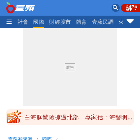
政治
社會
國際
財經股市
體育
壹蘋民調
火線話
「楊承勳」名字終於公開！被害人父淚喊
「終於能交代」 捐500萬獎學金延續愛
白海豚颱風逼近！鄭明典示警「恐遇黑潮
變強」 路徑分歧藏警訊：不利強度維持
高希均辭世享耆壽90歲 畢生推動閱讀
與進步觀念
內馬爾開到「寶可夢神包」後徹底入坑
砸重金再買一整桌卡盒
白海豚驚險掠過北部 專家估：海警明發
布 陸警可能相對低
「楊承勳」名字終於公開！被害人父淚喊
壹蘋新聞網
國際