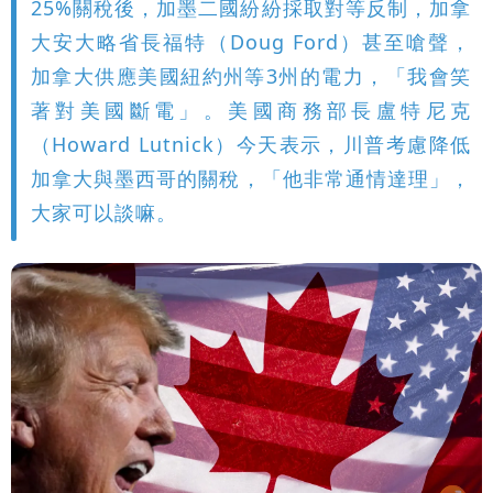
25%關稅後，加墨二國紛紛採取對等反制，加拿
大安大略省長福特（Doug Ford）甚至嗆聲，
加拿大供應美國紐約州等3州的電力，「我會笑
著對美國斷電」。美國商務部長盧特尼克
（Howard Lutnick）今天表示，川普考慮降低
加拿大與墨西哥的關稅，「他非常通情達理」，
大家可以談嘛。