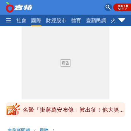
政治
社會
國際
財經股市
體育
壹蘋民調
火線話
白海豚「大轉彎」機率非常小！明強度有
變化
楊千霈一打二帶女兒出國 崩潰哭得極狼
狽
白海豚颱風來襲！北市開放3區疏散門紅
黃線停車
白海豚今防豪雨、38度高溫！雙眼牆致
「海豚跳」
名醫「掛蔣萬安布條」被出征！他大笑：
每天看診到半夜
慈濟爆世紀大騙局 AIT發文高級酸！他
壹蘋新聞網
國際