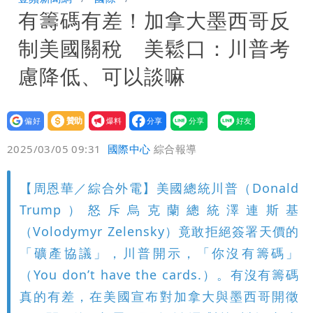
有籌碼有差！加拿大墨西哥反
笑：真的很會
白海豚大亂！航空66架次取消、船班39
制美國關稅 美鬆口：川普考
航次停航
姜厚任不信嫩女友「辣手摧花」 創演藝
慮降低、可以談嘛
工會最遺憾1事
白海豚勾到「台灣陸地」了！雙眼牆旋
設為
贊助
我要
繞 路徑擺盪
特斯拉衝夜市…猛撞12車！民眾嚇「賓士
偏好
壹蘋
爆料
2025/03/05 09:31
國際中心
綜合報導
救好幾條人命」
他揭日本捐AZ疫苗秘辛「專為台生
【周恩華／綜合外電】美國總統川普（Donald
產」：終還陳時中清白
白海豚「大轉彎」機率非常小！明強度有
Trump）怒斥烏克蘭總統澤連斯基
變化
楊千霈一打二帶女兒出國 崩潰哭得極狼
（Volodymyr Zelensky）竟敢拒絕簽署天價的
「礦產協議」，川普開示，「你沒有籌碼」
狽
（You don’t have the cards.）。有沒有籌碼
真的有差，在美國宣布對加拿大與墨西哥開徵