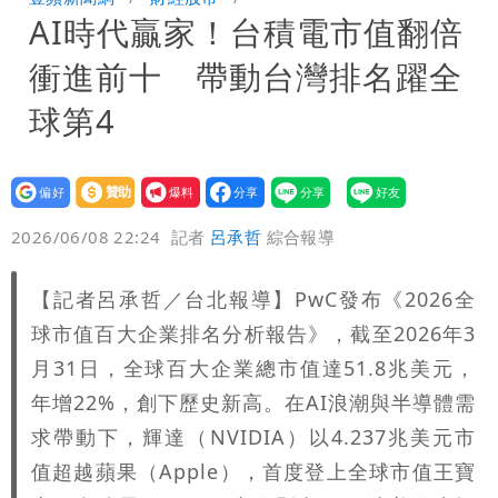
AI時代贏家！台積電市值翻倍
明典曝後續變化
97萬網紅「肥大叔」驚傳猝逝！最後身
衝進前十 帶動台灣排名躍全
影曝 網驚覺不對
慈濟遭詐10億！律師看聲明揪「3點
球第4
怪」：不像被害人
藍昔狂譙擋疫苗 慈濟真變「世紀大騙
設為
贊助
我要
局」！網朝聖翻車文笑了
慈濟被騙10億！陳時中一語成讖 王必
偏好
壹蘋
爆料
2026/06/08 22:24
記者
呂承哲
綜合報導
勝：時間久看出睿智
老公外遇修復內幕！欣西亞曬牽手照「2
【記者呂承哲／台北報導】PwC發布《2026全
人身體卻僵硬」
白海豚最快下午海警！大雨襲7縣市 明
球市值百大企業排名分析報告》，截至2026年3
恐發陸警
BNT採購遭詐10.6億！網紅稱慈濟聲明
月31日，全球百大企業總市值達51.8兆美元，
年增22%，創下歷史新高。在AI浪潮與半導體需
「疑點重重」
求帶動下，輝達（NVIDIA）以4.237兆美元市
值超越蘋果（Apple），首度登上全球市值王寶