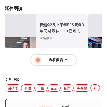
延伸閱讀
廣越Q2及上半年EPS雙創3
年同期最佳 H1已達去年
全年EPS逾8成
財經股市
查看留言 ▼
文章標籤
台積電
輝達
市值
企業
台灣
半導體
AI