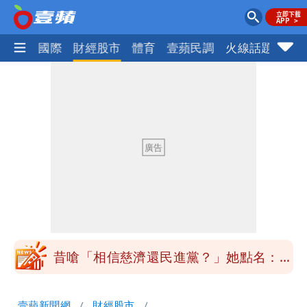
社會
國際
財經股市
體育
壹蘋民調
火線話題
Foc
白海豚最快下午海警！大雨襲7縣市 明
恐發陸警
BNT採購遭詐10.6億！網紅稱慈濟聲明
「疑點重重」
吃生菜爆致命危機！美國激增2.2萬病
例 寄生蟲污染惹禍（壹蘋10點強打）
蔣萬安民調只贏5％「現任優勢去哪？」
媒體人嘆：真的該緊張了
昔嗆「相信慈濟還民進黨？」她點名：蔣
萬安、柯文哲都該道歉
白海豚游進溫暖海域 對流一夕復活！鄭
壹蘋新聞網
財經股市