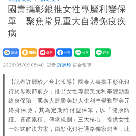
國壽攜彰銀推女性專屬利變保
台北山區升級「大豪雨」！基隆北海岸逢
單 聚焦常見重大自體免疫疾
大潮 恐海水倒灌
澎湖13兒女擠住10坪屋 媽帶補助款離
病
家！縣府出手了
經紀人強吻女藝人「我又沒伸舌頭」 連
設為
贊助
我要
法官都怒了：相當噁心
桃園復興宣布今停班課！全台放假情形一
偏好
壹蘋
爆料
2026/05/09 05:40
記者
許麗珍
綜合報導
次看
慈濟遭詐10億 他點名顏博文下台：認
【記者許麗珍／台北報導】國泰人壽攜手彰化銀
錯有那麼難嗎？
颱風相當有感！海警持續到明晨 北部風
行於母親節前夕，推出女性專屬美元利率變動型
雨這時才變小
五月天冠佑20歲女兒「遭AI假造不雅影
終身保險「國泰人壽馨美好人生利率變動型美元
終身保險，其為定期給付型保單，以「健康防
像」 憤怒發聲：已截圖
最新風雨預測！今天「9地區」達停班課
護、資產累積、傳承規劃」三大核心，提供女性
一站式解決方案，由彰化銀行通路獨家銷售，此
標準
離核戰更近？美軍擬鬆綁川普動用戰術性