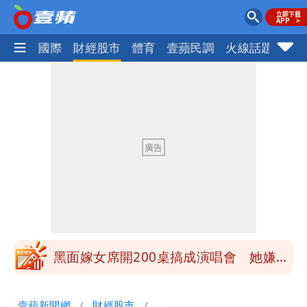
社會
國際
財經股市
體育
壹蘋民調
火線話題
Foc
最新風雨預測！今天「9地區」達停班課
標準
離核戰更近？美軍擬鬆綁川普動用戰術性
核武
白海豚走後 西南季風全面接管！未來一
周溼答答
Tim哥慘成淹水戶 貨物及電腦全泡水！
他崩潰喊完蛋
黑面嫁女席開200桌搞成演唱會 她嫌高
調轉為感動「這是他愛我的方式」
以色列媒體驚爆：伊朗最高領袖緊急送醫
壹蘋新聞網
財經股市