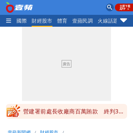
社會
國際
財經股市
體育
壹蘋民調
火線話題
Foc
高鐵「半導體列車」開跑！1招可拿優惠
券
慈濟買BNT遭詐10億元 蔡英文：政府
很多謹慎判斷當時未被理解
買BNT疫苗被詐10億元 慈濟3點聲明：
不排除民事訴訟求償
「陳時中怎麼有臉發文」 李明璇：讓詐
團有機會詐騙慈濟的就是民進黨
營建署前處長收廠商百萬賄款 終判3年
8月將入監
高鐵「半導體列車」開跑！1招可拿優惠
壹蘋新聞網
財經股市