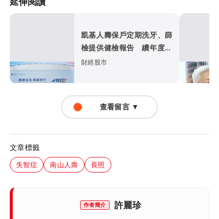
延伸閱讀
凱基人壽保戶定期洗牙、篩
檢提供健檢報告 續年度保
費最高折減11%
財經股市
查看留言 ▼
文章標籤
失智症
南山人壽
長照
許麗珍
作者簡介