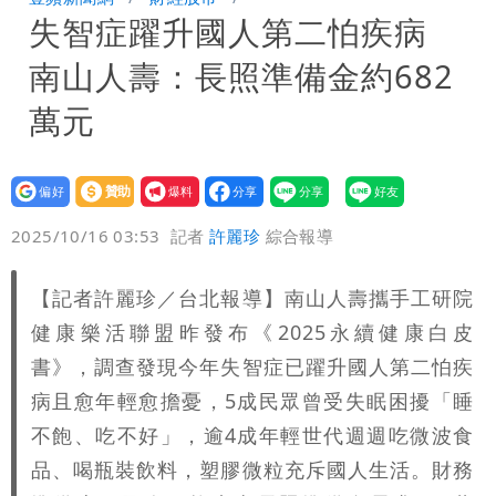
失智症躍升國人第二怕疾病
券
慈濟買BNT遭詐10億元 蔡英文：政府
南山人壽：長照準備金約682
很多謹慎判斷當時未被理解
萬元
設為
贊助
我要
偏好
壹蘋
爆料
2025/10/16 03:53
記者
許麗珍
綜合報導
【記者許麗珍／台北報導】南山人壽攜手工研院
健康樂活聯盟昨發布《2025永續健康白皮
書》，調查發現今年失智症已躍升國人第二怕疾
病且愈年輕愈擔憂，5成民眾曾受失眠困擾「睡
不飽、吃不好」，逾4成年輕世代週週吃微波食
品、喝瓶裝飲料，塑膠微粒充斥國人生活。財務