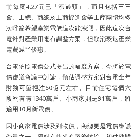
前每度4.27元已「漲過頭」，而且包括三三
會、工總、商總及工商協進會等工商團體均多
次呼籲希望產業電價這次能凍漲，因此這次台
電針對產業用電有調整方案，但取消衰退產業
電費減半優惠。
台電依照電價公式提出的幅度方案，今將於電
價審議會議中討論，預估調整方案對台電全年
財務可望挹注60億元左右。目前住宅電價六
段約有有1340萬戶、小商家則是91萬戶，將
適用10月新電價。
因小商家電價涉及到物價，商總更是電價審議
委員之一，預料在此多有爭鋒討論，初估整體