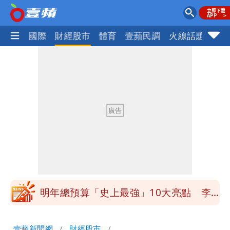
社會
國際
財經股市
體育
壹蘋民調
火線話題
Foc
買BNT遭詐10億元 王尚智疑「慈濟決
策高層牽涉其中」才不提告
「我是台灣人」胸章竟是中國製
Cheap：愛台灣只是發財的口號
白海豚降雨注意！10縣市豪雨特報 今
晚至明下午受影響
白海豚逼近！淡江大橋21時封閉機車道
明年總預算「史上最強」10大亮點 李
慧芝：今年的送立院345天還在審
影片｜颱風接近硬闖海邊觀浪「4口
壹蘋新聞網
財經股市