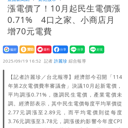
漲電價了！10月起民生電價漲
家-1」 9歲兒捲入海裡消失了
買BNT遭詐10億元 王尚智疑「慈濟決
0.71% 4口之家、小商店月
策高層牽涉其中」才不提告
「我是台灣人」胸章竟是中國製
增70元電費
Cheap：愛台灣只是發財的口號
設為
贊助
我要
偏好
壹蘋
爆料
2025/09/19 16:52
記者
許麗珍
綜合報導
【記者許麗珍／台北報導】經濟部今召開「114
年第2次電價費率審議會」決議10月起新電價，
平均調漲0.71%，微調民生電價，產業電價未
調。經濟部表示，其中民生電價每度平均單價從
2.77元調漲至2.89元，而平均電價則從每度
3.76元調漲至3.78元，調漲後約影響今年度CPI