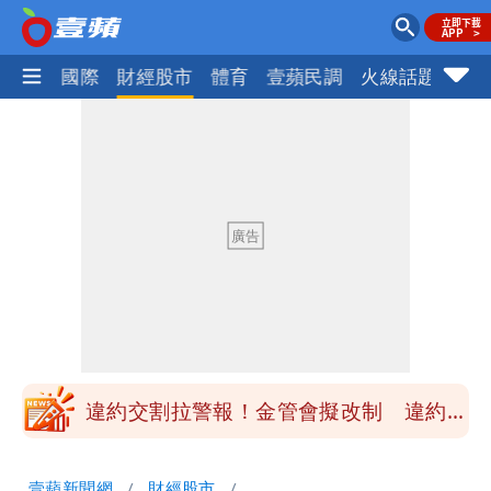
社會
國際
財經股市
體育
壹蘋民調
火線話題
Foc
白海豚最快下午海警！大雨襲7縣市 明
恐發陸警
蔣萬安民調只贏5％「現任優勢去哪？」
媒體人嘆：真的該緊張了
白海豚游進溫暖海域 對流一夕復活！鄭
明典曝後續變化
97萬網紅「肥大叔」驚傳猝逝！最後身
影曝 網驚覺不對
違約交割拉警報！金管會擬改制 違約1
次恐圈存
慈濟遭詐10億！律師看聲明揪「3點
壹蘋新聞網
財經股市