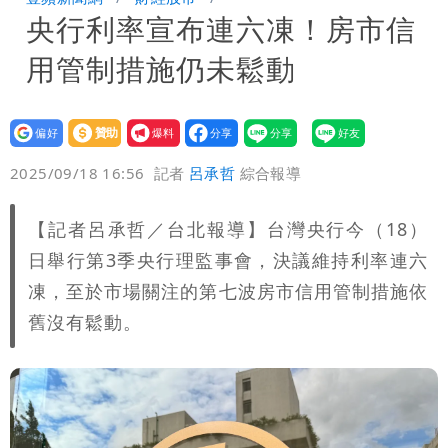
央行利率宣布連六凍！房市信
怪」：不像被害人
藍昔狂譙擋疫苗 慈濟真變「世紀大騙
用管制措施仍未鬆動
局」！網朝聖翻車文笑了
川普出重手！禁中國機器人、逆變器進
口 防北京滲透供應鏈
慈濟被騙10億！陳時中一語成讖 王必
設為
贊助
我要
偏好
壹蘋
爆料
2025/09/18 16:56
記者
呂承哲
綜合報導
勝：時間久看出睿智
白海豚路徑「搖擺」 暴風圈估擦沿岸！
可能籠罩4縣市
白海豚4個關鍵時間點！專家：明晚起風
【記者呂承哲／台北報導】台灣央行今（18）
日舉行第3季央行理監事會，決議維持利率連六
雨最大
老公外遇修復內幕！欣西亞曬牽手照「2
凍，至於市場關注的第七波房市信用管制措施依
舊沒有鬆動。
人身體卻僵硬」
白海豚最快下午海警！大雨襲7縣市 明
恐發陸警
蔣萬安民調只贏5％「現任優勢去哪？」
媒體人嘆：真的該緊張了