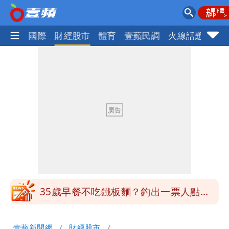
社會
國際
財經股市
體育
壹蘋民調
火線話題
Foc
大爆發！3颱風+1熱帶低壓 專家逐一分
析對台影響
狗仔直擊｜郭書瑤隨興打扮要價破10
萬 素顏進擊新生活圈（壹蘋10點強
鄭朝方曬3人合照 網友一看秒懂：竹北
打）
接班人「終於有消息了」
台玻夫人長子最後9年很痛苦 親友批徐
莉玲「冷血媽媽」
35歲早餐不吃鐵板麵？釣出一票人點
頭 辦公室全是「1聲音」
班鐵翔誇姜厚任女友跟他學演戲表現優
壹蘋新聞網
財經股市