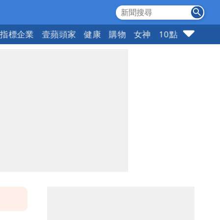
指標企業
壹蘋頭家
健康
購物
女神
10點強打