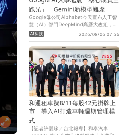
跑光」 Gemini新模型難產
Google母公司Alphabet今天宣布人工智
慧（AI）部門DeepMind高層大改組，執
行長哈薩比斯轉任董事長，Gemini模型
AI科技
2026/08/06 07:56
的數名負責人包括狄恩（Jeff Dean）離
職，股價應聲挫4%。
和運租車擬8/11每股42元掛牌上
市 導入AI打造車輛週期管理模
式
【記者許麗珍／台北報導】和泰汽車