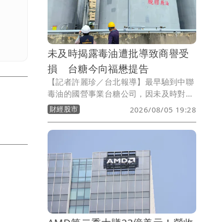
未及時揭露毒油遭批導致商譽受
損 台糖今向福懋提告
【記者許麗珍／台北報導】最早驗到中聯
毒油的國營事業台糖公司，因未及時對外
揭露引發批評。台糖公司今（5日）表
財經股市
2026/08/05 19:28
示，今年5月向福懋公司購買的粗油，針
對福懋公司提供來自中聯公司的粗油油
源，造成台糖商譽受損、商品下架，沙拉
油商品損失至少有2.43億元，且遭外界指
出油品有問題，對此將研議提出告訴以正
視聽，盼外界勿以訛傳訛。