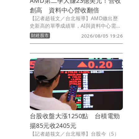
AMD第二季大賺23億美元！營收
創高 資料中心營收翻倍
【記者趙筱文／台北報導】AMD繳出歷
史新高的單季成績單，AI與資料中心需求
成為最大成長引擎。AMD今（5）日公布
財經股市
2026/08/05 19:26
2026年第2季財報，營收達115億美元，
年增50%，毛利率54%，營業利益20億美
元、淨利23億美元，稀釋後每股收益1.38
美元；若以非GAAP計算，毛利率56%，
淨利28億美元，每股收益1.66美元。
台股收盤大漲1250點 台積電勁
揚85元收2405元
【記者趙筱文／台北報導】台股今（5）