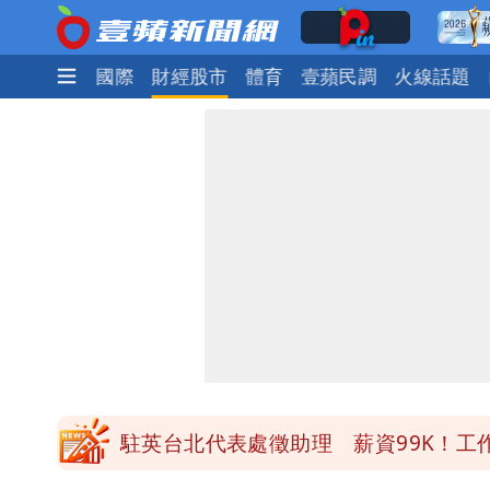
政治
社會
國際
財經股市
體育
壹蘋民調
火線話題
道瓊再創新高！SpaceX「財報失速」蒸
國家隊戰績曝光！投資報酬率高達81%
賴清德「總統級嘲諷」嗆爆盧秀燕！8
70歲姜厚任攜小2輪女友現身！交往原因
駐英台北代表處徵助理 薪資99K！工