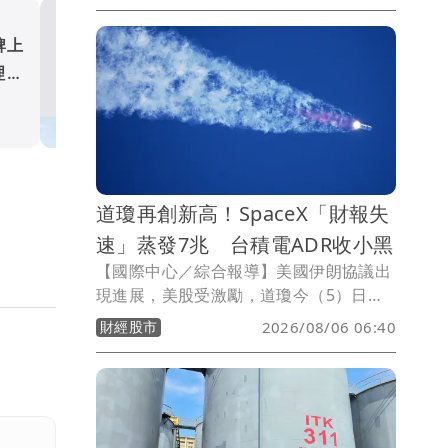
售、訂單與雇用意向轉趨保守，但企業對
獲利與投資的態度仍相對穩健，顯示整體
牌上
2026年Q3台灣企業樂觀指
景氣屬於溫和調整，而非全面性走弱。
理模
降 美商鄧白氏：整體景氣
調整
財經股市
道瓊再創新高！SpaceX「財報失
速」蒸發7兆 台積電ADR收小黑
【國際中心／綜合報導】美國伊朗協議出
現進展，美股受激勵，道瓊今（5）日收
盤再創新高，不過科技類股卻一片綠油
財經股市
2026/08/06 06:40
油，SpaceX市值蒸發7兆台幣，台積電
ADR也小跌。