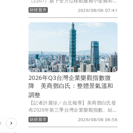
（2207）旗下全方位移動服務小金雞和運
租車（7855），配合初次上市前股票公開
財經股市
2026/08/06 07:41
承銷，完成股票競價拍賣作業。和運租車
指出，公開申購承銷價格訂為每股42元，
公開申購作業已完成，昨(8/5)進行公開抽
籤，預計8月11日掛牌上市。和運租車表
示近年持續導入AI技術，應用於需求預
測、智慧調度、智慧定價、客服服務及車
況辨識等營運流程，結合車輛全生命週期
管理模式。
2026年Q3台灣企業樂觀指數微
降 美商鄧白氏：整體景氣溫和
調整
【記者許麗珍／台北報導】美商鄧白氏發
布2026年第三季台灣企業樂觀指數。結果
顯示，本季企業樂觀指數為 107，較前一
財經股市
2026/08/06 06:56
季微幅下降0.8%，但較去年同期成長
4.5%。本季企業信心的修正，主要反映銷