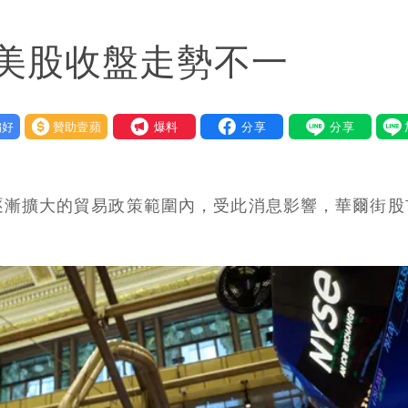
下到紫爆」
美股收盤走勢不一
報復
 這3天恐豪雨
好
贊助壹蘋
我要爆料
發7兆
 台積電一檔狂賺76億
逐漸擴大的貿易政策範圍內，受此消息影響，華爾街股