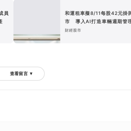
心成員
和運租車擬8/11每股42元掛
產
市 導入AI打造車輛週期管
式
財經股市
查看留言 ▼