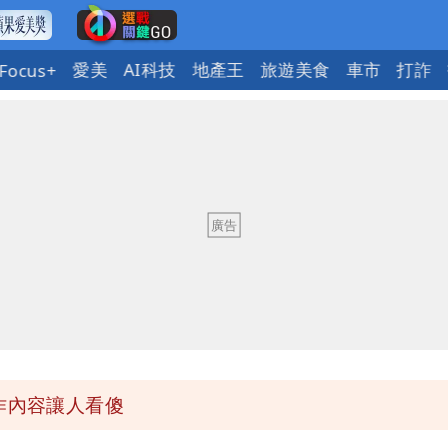
愛美
AI科技
地產王
旅遊美食
車市
打詐
Focus+
發7兆
 台積電一檔狂賺76億
年總帳一次掀翻
超Man
作內容讓人看傻