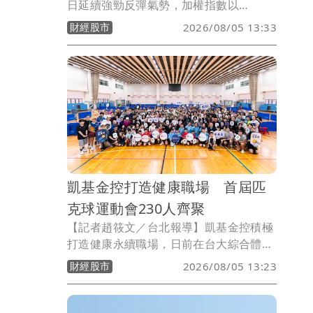
日延續強勁反彈氣勢，加權指數以
43,809.83點開出，上漲449.17點，隨後
財經股市
2026/08/05 13:33
漲勢持續擴大，盤中最高來到44,773.87
點，大漲1,413.21點，AI與電子權值股再
度成為盤面主攻焦點。
凱基金控打造健康職場 首屆匹
克球運動會230人齊聚
【記者趙筱文／台北報導】凱基金控積極
打造健康永續職場，日前在台大綜合體育
館舉辦首屆「凱基盃匹克球運動會」，祭
財經股市
2026/08/05 13:23
出總獎金10萬元，吸引超過230名集團員
工及親友響應。員工跨公司、跨部門組隊
切磋、親子同樂，歡笑聲與加油聲不斷，