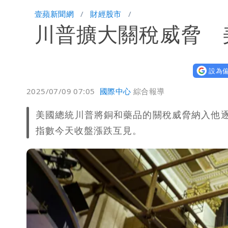
白海豚明恐海警！全台大雨3天「這區
壹蘋新聞網
財經股市
川普擴大關稅威脅 
伊朗撂話美盟友：快勸川普停手！否則
父親節泡湯了！白海豚海警機率飆85％
設為偏
道瓊再創新高！SpaceX「財報失速」蒸
2025/07/09 07:05
國際中心
綜合報導
國家隊戰績曝光！投資報酬率高達81%
美國總統川普將銅和藥品的關稅威脅納入他
指數今天收盤漲跌互見。