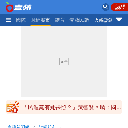
社會
國際
財經股市
體育
壹蘋民調
火線話題
Foc
長崎「矮化」台灣引爆怒火！日本網友怒
噴：難道真在顧忌中國？
35歲早餐不吃鐵板麵？釣出一票人點
頭 辦公室全是「1聲音」
台玻夫人長子最後9年很痛苦 親友批徐
莉玲「冷血媽媽」
班鐵翔誇姜厚任女友跟他學演戲表現優
異 網笑：老師好像提油救火了
「民進黨有她裸照？」黃智賢回嗆：國民
黨墮落還不准人說
13子女擠10坪屋 媽傳返家：我很愛孩
壹蘋新聞網
財經股市