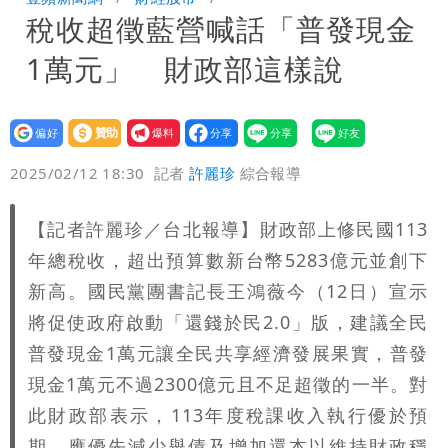
稅收超徵藍營喊話「普發現金
子...請還我們平靜
氣象女神累了？白海豚報成「白沙屯」
1萬元」 財政部這樣說
本尊：懊惱到現在
大爆發！3颱風+1熱帶低壓 專家逐一分
析對台影響
陳時中選前夜「淋雨道歉」 王必勝認：
設為
贊助
我要
偏好
壹蘋
爆料
2025/02/12 18:30
記者
許麗珍
綜合報導
已知輸了…無奈又不平
長崎原爆典禮矮化台灣 傷害真正的朋
友！矢板明夫揭背後原因
「肥大叔」猝逝恐關品牌？團隊沉痛發
【記者許麗珍／台北報導】財政部上修民國113
年總稅收，超出預算數新台幣5283億元並創下
文 原訂直播將取消
3颱共舞！「颱風尾」掃中南部4縣市大
新高。國民黨團書記長王鴻薇今（12日）宣示
將促使政府啟動「還錢於民2.0」版，建議全民
雨 本周天氣一圖秒懂
長崎「矮化」台灣引爆怒火！日本網友怒
普發現金1萬元讓全民共享經濟發展果實，普發
噴：難道真在顧忌中國？
35歲早餐不吃鐵板麵？釣出一票人點
現金1萬元不過2300億元且不足超徵的一半。對
此財政部表示，113年度稅課收入執行優於預
頭 辦公室全是「1聲音」
期，應優先減少舉債及增加還本以維持財政穩