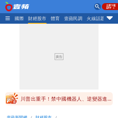
社會
國際
財經股市
體育
壹蘋民調
火線話題
Foc
白海豚最快下午海警！大雨襲7縣市 明
恐發陸警
白海豚游進溫暖海域 對流一夕復活！鄭
明典曝後續變化
97萬網紅「肥大叔」驚傳猝逝！最後身
影曝 網驚覺不對
違約交割拉警報！金管會擬改制 違約1
次恐圈存
慈濟遭詐10億！律師看聲明揪「3點
怪」：不像被害人
藍昔狂譙擋疫苗 慈濟真變「世紀大騙
局」！網朝聖翻車文笑了
川普出重手！禁中國機器人、逆變器進
口 防北京滲透供應鏈
慈濟被騙10億！陳時中一語成讖 王必
壹蘋新聞網
財經股市