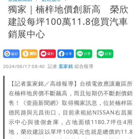
獨家｜楠梓地價創新高 榮欣
勝：時間久看出睿智
白海豚路徑「搖擺」 暴風圈估擦沿岸！
建設每坪100萬11.8億買汽車
可能籠罩4縣市
白海豚4個關鍵時間點！專家：明晚起風
銷展中心
雨最大
老公外遇修復內幕！欣西亞曬牽手照「2
設為
贊助
我要
人身體卻僵硬」
白海豚最快下午海警！大雨襲7縣市 明
偏好
壹蘋
爆料
2024/06/17 08:40
記者
葉家銘
綜合報導
恐發陸警
白海豚游進溫暖海域 對流一夕復活！鄭
【記者葉家銘／高雄報導】台積電效應讓廠區所
明典曝後續變化
在楠梓地房價不斷飆高，而且短期仍不斷創價銷
售！《壹蘋新聞網》取得獨家訊息，位於楠梓區
德民路與元昌街口，目前承租給NISSAN右昌展
示中心與後側倉庫，占地面積1180.7坪住4用
地，榮欣建設以單坪100萬元也就是總價約11.8