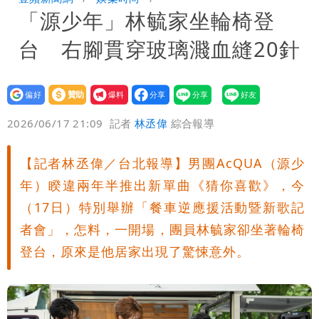
「源少年」林毓家坐輪椅登
例 寄生蟲污染惹禍（壹蘋10點強打）
蔣萬安民調只贏5％「現任優勢去哪？」
台 右腳貫穿玻璃濺血縫20針
媒體人嘆：真的該緊張了
昔嗆「相信慈濟還民進黨？」她點名：蔣
萬安、柯文哲都該道歉
白海豚游進溫暖海域 對流一夕復活！鄭
設為
贊助
我要
偏好
壹蘋
爆料
2026/06/17 21:09
記者
林丞偉
綜合報導
明典曝後續變化
97萬網紅「肥大叔」驚傳猝逝！最後身
影曝 網驚覺不對
慈濟遭詐10億！律師看聲明揪「3點
【記者林丞偉／台北報導】男團AcQUA（源少
年）睽違兩年半推出新單曲《猜你喜歡》，今
怪」：不像被害人
藍昔狂譙擋疫苗 慈濟真變「世紀大騙
（17日）特別舉辦「餐車逆應援活動暨新歌記
者會」，怎料，一開場，團員林毓家卻坐著輪椅
局」！網朝聖翻車文笑了
慈濟被騙10億！陳時中一語成讖 王必
登台，原來是他居家出現了驚悚意外。
勝：時間久看出睿智
老公外遇修復內幕！欣西亞曬牽手照「2
人身體卻僵硬」
白海豚最快下午海警！大雨襲7縣市 明