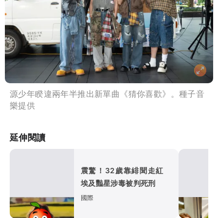
源少年睽違兩年半推出新單曲《猜你喜歡》。種子音
樂提供
延伸閱讀
震驚！32歲靠緋聞走紅
埃及豔星涉毒被判死刑
國際