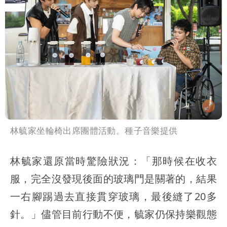
恐發陸警
明金成離世留下雙胞胎 4歲兒與老師一
段對話催淚
林毓家坐輪椅出席團體活動。種子音樂提供
林毓家還原當時驚險狀況：「那時候在收衣
服，完全沒發現後面的玻璃門是關著的，結果
一右腳踢過去直接貫穿玻璃，最後縫了20多
針。」儘管目前行動不便，毓家仍保持樂觀態