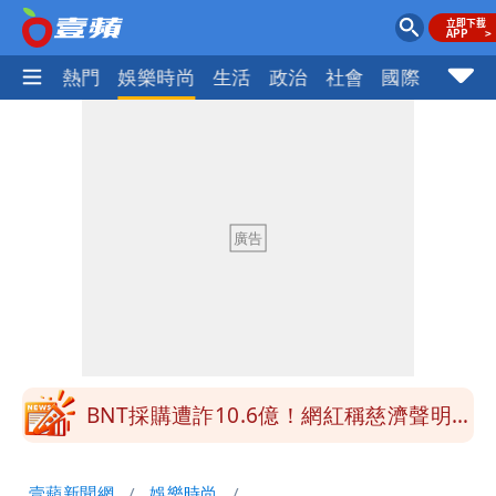
焦點
熱門
娛樂時尚
生活
政治
社會
國際
財經股
白海豚最快下午海警！大雨襲7縣市 明
恐發陸警
明金成離世留下雙胞胎 4歲兒與老師一
段對話催淚
演習登場！搭雙鐵、航班3大注意事項快
看
職業爸爸5.5年沒加薪！父親節最不期待
禮物曝
BNT採購遭詐10.6億！網紅稱慈濟聲明
「疑點重重」
吃生菜爆致命危機！美國激增2.2萬病
壹蘋新聞網
娛樂時尚