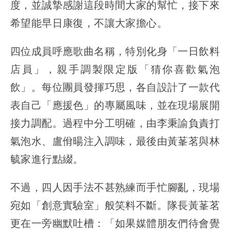
度，並誠摯感謝這段時間大家的幫忙，接下來
希望能早日康復，不讓大家擔心。
四位成員呼應歌曲名稱，特別化身「一日飲料
店員」，親手調製限定版「猜你喜歡氣泡
飲」。每位團員發揮巧思，各自設計了一款代
表自己「應援色」的專屬風味，並在現場展開
接力調配。過程中分工明確，由李秉諭負責打
氣泡水、盧佾暘注入調味，最後由黃莑茗與林
毓家進行點綴。
不過，四人因手法不甚熟練而手忙腳亂，現場
宛如「創意實驗室」般笑料不斷。隊長黃莑茗
更在一旁幽默吐槽：「如果媒體朋友們待會覺