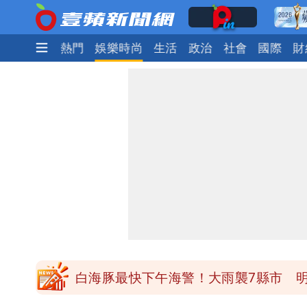
最新
焦點
熱門
娛樂時尚
生活
政治
社會
國際
財
白海豚最快下午海警！大雨襲7縣市 
白海豚路徑「搖擺」 暴風圈估擦沿岸！
白海豚4個關鍵時間點！專家：明晚起
老公外遇修復內幕！欣西亞曬牽手照「
白海豚最快下午海警！大雨襲7縣市 