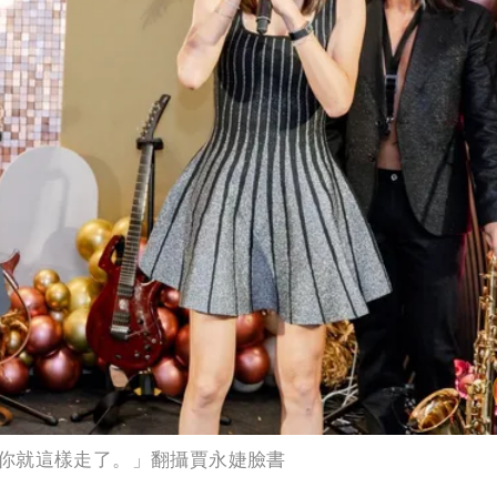
你就這樣走了。」翻攝賈永婕臉書