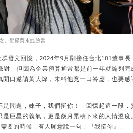
念。翻攝賈永婕臉書
發文回憶，2024年9月剛接任台北101董事長
專屬派對。但因為企業預算通常都是前一年就編列完
氣開口邀請黃大煒，未料他竟一口答應，也要感
不是問題，妹子，我們挺你！」回憶起這一段，
只是巨星的義氣，更是歲月累積下來的人情溫度
你需要的時候，有人願意說一句：『我挺你』。」