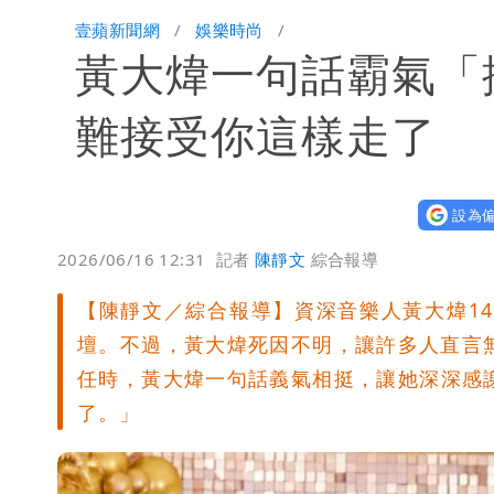
白海豚路徑「搖擺」 暴風圈估擦沿岸！
壹蘋新聞網
娛樂時尚
黃大煒一句話霸氣「
難接受你這樣走了
設為偏
2026/06/16 12:31
記者
陳靜文
綜合報導
【陳靜文／綜合報導】資深音樂人黃大煒1
壇。不過，黃大煒死因不明，讓許多人直言無
任時，黃大煒一句話義氣相挺，讓她深深感
了。」