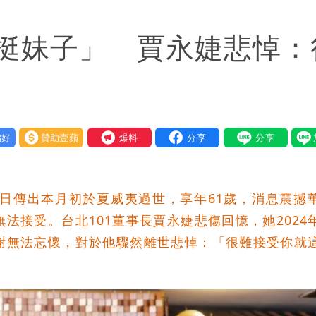
可能籠罩4縣市
挺妹子」 賈永婕悲悼：
好
贊助壹蘋
我要爆料
4日傳出本月初於夏威夷過世，享年61歲，消息震撼
法接受。台北101董事長賈永婕悲傷回憶，她2024
謝無法忘懷，對於他驟然離世悲悼：「很難接受你就