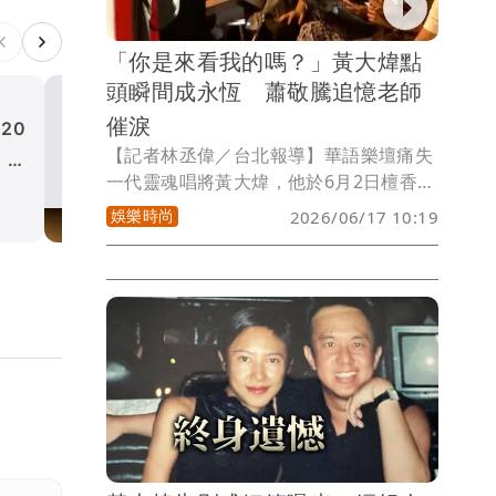
「你是來看我的嗎？」黃大煒點
頭瞬間成永恆 蕭敬騰追憶老師
催淚
20
黃大煒猝逝死因不明 交往3
【記者林丞偉／台北報導】華語樂壇痛失
」擔
經紀人女友Vicky否認爭
一代靈魂唱將黃大煒，他於6月2日檀香山
「我只想要好好道別」
娛樂時尚
時間辭世，享壽61歲，消息震驚各界。曾
娛樂時尚
2026/06/17 10:19
在《超級星光大道》踢館賽一鳴驚人的金
曲歌王蕭敬騰（老蕭），得知噩耗後悲痛
不已，第一時間發文追思。而近日網友翻
出一段塵封8年的珍貴影片，更讓無數歌
迷看得鼻酸——當年坐在台下微笑看著愛
徒演出的黃大煒，如今竟已成為再也回不
來的身影。