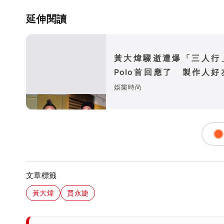
延伸閱讀
黃大煒驟逝遭爆「三人行
Polo首回應了 製作人好
疼：被掃到很不公平
娛樂時尚
文章標籤
黃大煒
賈永婕