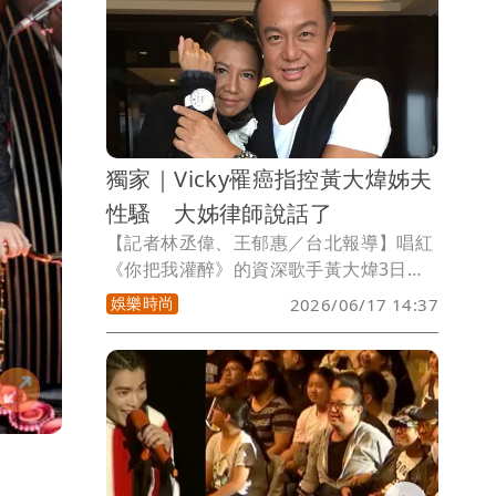
好友。
獨家｜Vicky罹癌指控黃大煒姊夫
性騷 大姊律師說話了
【記者林丞偉、王郁惠／台北報導】唱紅
《你把我灌醉》的資深歌手黃大煒3日在
家中猝逝後死因未明，卻爆出「案外
娛樂時尚
2026/06/17 14:37
案」，與黃大煒交往31年的經紀人女友
Vicky Chao昨(16日)指控2024年某次在
台北的大型公開晚會活動上，她被黃大煒
的大姊夫性騷擾，並表示會和黃珊珊律師
討論提告，對此，黃大煒大姊委任的漢英
得力法律事務所回應《壹蘋新聞網》。