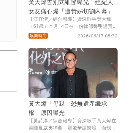
黃大煒告別式細節曝光！經紀人
女友痛心爆「遭黃姊切割內幕」
【江宜潔／綜合報導】資深歌手黃大煒
（61歲）本月14日被一份律師聲明證實3
日已在家中猝逝，如今遺屬間似乎也爆發
娛樂時尚
2026/06/17 08:32
爭產風波，律師函中稱兩位姊姊為指定繼
承人、將全權處理其後事與音樂資產，但
交往31年的經紀人女友Vicky、86歲母
親、兩位弟弟等人卻在死後十天才被告知
噩耗並遭拒見最後一面，整件事撲朔迷
離；據悉，黃大煒告別式目前確定不會在
台灣舉辦。
黃大煒「母親」恐無遺產繼承
權 原因曝光
【黃詩淳／綜合報導】資深歌手黃大煒在
美國夏威夷猝逝，震驚華語樂壇，而他的