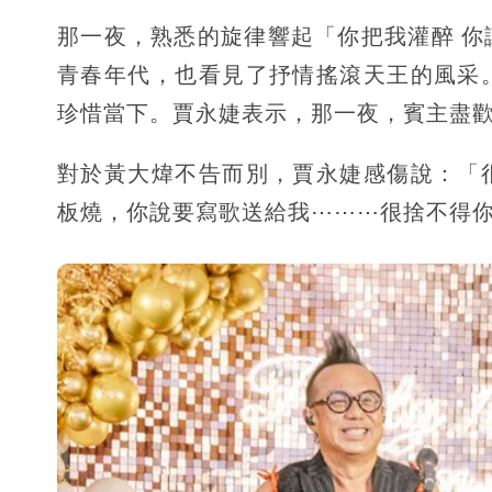
那一夜，熟悉的旋律響起「你把我灌醉 
青春年代，也看見了抒情搖滾天王的風采
珍惜當下。賈永婕表示，那一夜，賓主盡
對於黃大煒不告而別，賈永婕感傷說：「
板燒，你說要寫歌送給我⋯⋯⋯很捨不得