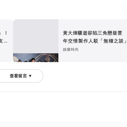
」！
黃大煒驟逝卻陷三角戀疑雲 
友心
年交情製作人駁「無稽之談
心Vicky心理生病
娛樂時尚
查看留言 ▼