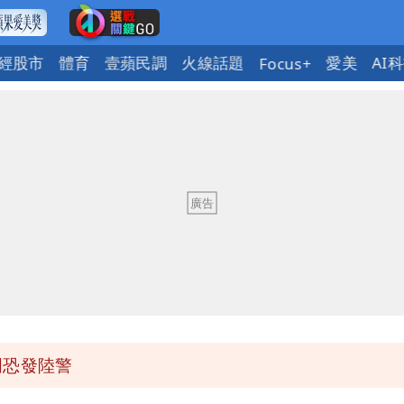
經股市
體育
壹蘋民調
火線話題
愛美
AI
Focus+
明恐發陸警
可能籠罩4縣市
風雨最大
2人身體卻僵硬」
明恐發陸警