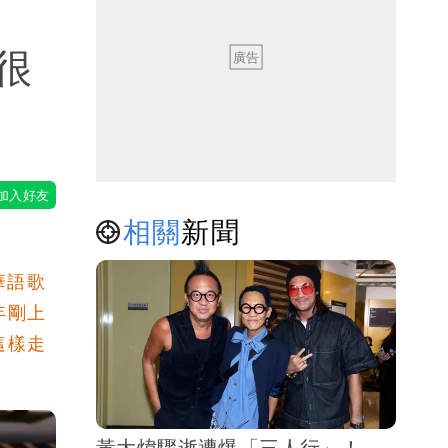
很
相關
新聞
華語歌
年剛上
這樣走
黃大煒驟逝遭爆「三人行」！