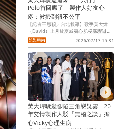
Polo首回應了 製作人好友心
疼：被掃到很不公平
【記者王思穎／台北報導】歌手黃大煒
（David）上月於夏威夷心肌梗塞驟逝，
卻傳出長年合作的音樂夥伴Polo WL（保
娛樂時尚
2026/07/17 15:31
羅王劉），與他感情長達31年的女友
Vicky互動密切，甚至傳出黃大煒、Polo
與Vicky感情是「三人行」。名製作人湯
榮昇與他們有超過20年的交情，昨受訪時
就當場傳訊息給Polo關心，只是當時未
回，今湯榮昇再為監製的戲《成名在望》
接受《壹蘋》專訪，分享Polo的回覆。
黃大煒驟逝卻陷三角戀疑雲 20
年交情製作人駁「無稽之談」擔
心Vicky心理生病