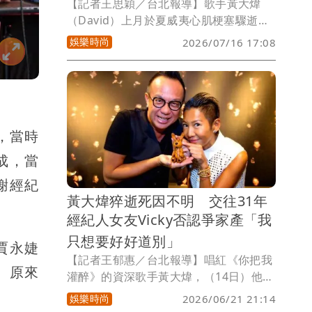
【記者王思穎／台北報導】歌手黃大煒
（David）上月於夏威夷心肌梗塞驟逝，
震驚外界，與他感情長達31年的女友
娛樂時尚
2026/07/16 17:08
Vicky仍沉浸巨大悲痛，未料近日卻遭質
疑與長年合作夥伴Polo WL（保羅王劉）
互動密切，甚至傳出黃大煒、Polo與
Vicky感情是「三人行」。與黃大煒和
Vicky認識超過20年的名製作人湯榮昇今
，當時
（16日）出席監製的影集《成名在望》，
受訪時駁斥是無稽之談，「Polo就是小
成，當
弟，一起做音樂，他們不可能。」並分享
謝經紀
身為多年朋友，黃大煒和Vicky的互動點
黃大煒猝逝死因不明 交往31年
滴。
經紀人女友Vicky否認爭家產「我
只想要好好道別」
賈永婕
【記者王郁惠／台北報導】唱紅《你把我
。原來
灌醉》的資深歌手黃大煒，（14日）他姊
姊透過律師發聲明，證實黃大煒在本月3
娛樂時尚
2026/06/21 21:14
日在家中猝逝，享壽61歲。交往31年的經