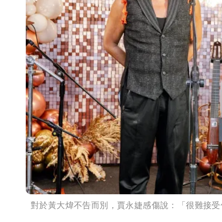
對於黃大煒不告而別，賈永婕感傷說：「很難接受