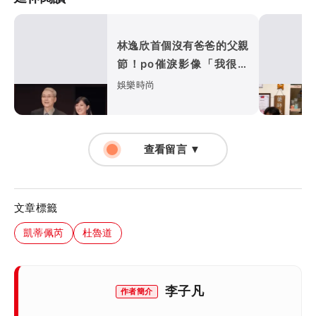
林逸欣首個沒有爸爸的父親
節！po催淚影像「我很幸
福，爸爸也很快樂吧」
娛樂時尚
查看留言 ▼
文章標籤
凱蒂佩芮
杜魯道
李子凡
作者簡介