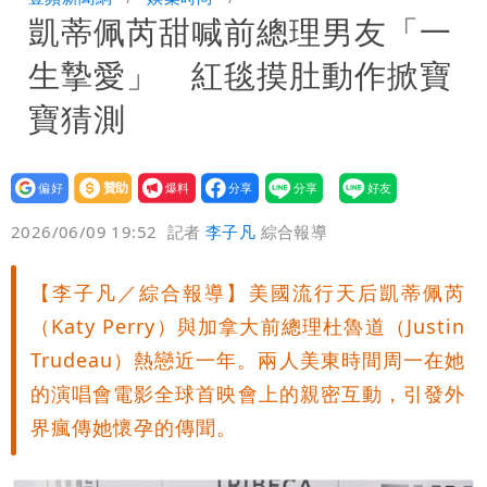
凱蒂佩芮甜喊前總理男友「一
家-1」 9歲兒捲入海裡消失了
買BNT遭詐10億元 王尚智疑「慈濟決
生摯愛」 紅毯摸肚動作掀寶
策高層牽涉其中」才不提告
「我是台灣人」胸章竟是中國製
寶猜測
Cheap：愛台灣只是發財的口號
設為
贊助
我要
偏好
壹蘋
爆料
2026/06/09 19:52
記者
李子凡
綜合報導
【李子凡／綜合報導】美國流行天后凱蒂佩芮
（Katy Perry）與加拿大前總理杜魯道（Justin
Trudeau）熱戀近一年。兩人美東時間周一在她
的演唱會電影全球首映會上的親密互動，引發外
界瘋傳她懷孕的傳聞。