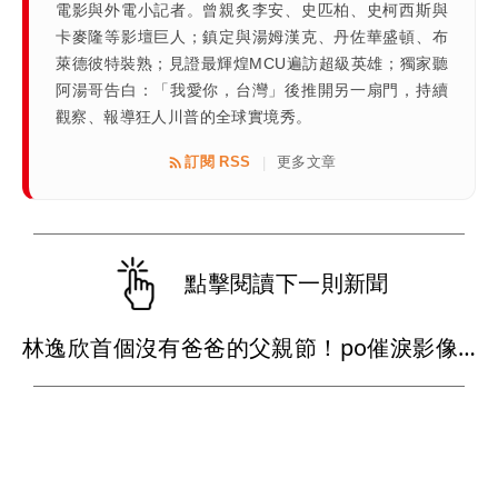
電影與外電小記者。曾親炙李安、史匹柏、史柯西斯與
卡麥隆等影壇巨人；鎮定與湯姆漢克、丹佐華盛頓、布
萊德彼特裝熟；見證最輝煌MCU遍訪超級英雄；獨家聽
阿湯哥告白：「我愛你，台灣」後推開另一扇門，持續
觀察、報導狂人川普的全球實境秀。
訂閱 RSS
更多文章
|
點擊閱讀下一則新聞
林逸欣首個沒有爸爸的父親節！po催淚影像「我很幸福，爸爸也很快樂吧」