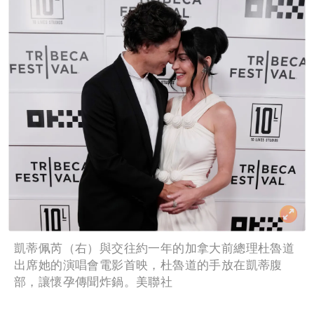
凱蒂佩芮（右）與交往約一年的加拿大前總理杜魯道
出席她的演唱會電影首映，杜魯道的手放在凱蒂腹
部，讓懷孕傳聞炸鍋。美聯社