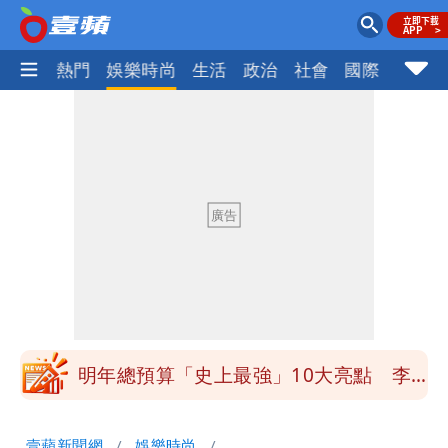
焦點
熱門
娛樂時尚
生活
政治
社會
國際
財經股
買BNT遭詐10億元 王尚智疑「慈濟決
策高層牽涉其中」才不提告
「我是台灣人」胸章竟是中國製
Cheap：愛台灣只是發財的口號
白海豚降雨注意！10縣市豪雨特報 今
晚至明下午受影響
白海豚逼近！淡江大橋21時封閉機車道
明年總預算「史上最強」10大亮點 李
慧芝：今年的送立院345天還在審
影片｜颱風接近硬闖海邊觀浪「4口
壹蘋新聞網
娛樂時尚