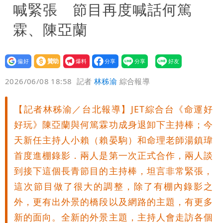
喊緊張 節目再度喊話何篤
霖、陳亞蘭
設為
贊助
我要
偏好
壹蘋
爆料
2026/06/08 18:58
記者
林秭渝
綜合報導
【記者林秭渝／台北報導】JET綜合台《命運好
好玩》陳亞蘭與何篤霖功成身退卸下主持棒；今
天新任主持人小賴（賴晏駒）和命理老師湯鎮瑋
首度進棚錄影．兩人是第一次正式合作，兩人談
到接下這個長青節目的主持棒，坦言非常緊張，
這次節目做了很大的調整，除了有棚內錄影之
外，更有出外景的橋段以及網路的主題，有更多
新的面向。全新的外景主題，主持人會走訪各個