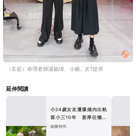
（左起）命理老師湯鎮瑋、小賴。JET提供
延伸閱讀
小24歲女友遭爆婚內出軌
當小三10年 姜厚任懶理
反嗆爆料者「頭腦有問題」
娛樂時尚