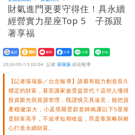
財氣進門更要守得住！具永續
期 要改到8/30壓軸登場
星巴克聯名泡泡瑪特！星冰樂可拿免費好
經營實力星座Top 5 子孫跟
康
純棉衣物吸汗「臭到想丟」 內行曝原
著享福
因！2材質夏天別穿
王祖賢息影22年罕見現身機場 59歲零
設為
贊助
我要
修圖真實狀態曝光
偏好
壹蘋
爆料
2026/05/13 00:04
記者
張瑞振
綜合報導
【記者張瑞振／台北報導】誰最有能力創造長久
穩定的財富，甚至讓家族受益世代？這些人懂得
投資眼光與資源管理，既謹慎又具遠見，能把資
產穩健滾大，小孟塔羅雲蔚老師揭露以下5星座
是財富高手，不追求短期收益，而是靠策略與耐
心打造永續財富。