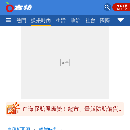
焦點
熱門
娛樂時尚
生活
政治
社會
國際
財經股
純棉衣物吸汗「臭到想丟」 內行曝原
因！2材質夏天別穿
王祖賢息影22年罕見現身機場 59歲零
修圖真實狀態曝光
白海豚颱風影響！北捷活動延期一週 貓
空纜車、小巨蛋全面戒備
苦苓拋震撼中國歷史言論！指唐朝根本不
存在 再度被嗆：李白、杜甫用鮮卑文寫
白海豚颱風應變！超市、量販防颱備貨
詩？
180噸 買1送1開搶
颱風白海豚攪局！淡水漁人碼頭煙火秀延
壹蘋新聞網
娛樂時尚