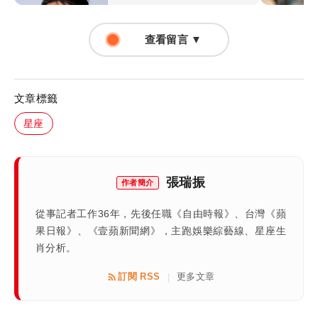
查看留言 ▼
文章標籤
星座
張瑞振
作者簡介
從事記者工作36年，先後任職《自由時報》、台灣《蘋
果日報》、《壹蘋新聞網》，主跑娛樂綜藝線、星座生
肖分析。
訂閱 RSS
更多文章
|