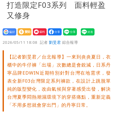
打造限定F03系列 面料輕盈
又修身
設為
贊助
我要
偏好
壹蘋
爆料
2026/05/11 18:08
記者
劉旻君
綜合報導
【記者劉旻君／台北報導】一來到炎炎夏日，衣
櫃中的牛仔褲「出場」次數總是會銳減，日系丹
寧品牌EDWIN近期特別針對台灣在地需求，發
表全新F03台灣限定系列褲款，在設計上跳脫單
純的版型變化，改由氣候與穿著感受出發，解決
台灣夏季悶熱潮濕環境下的穿搭痛點，重新定義
「不用多想就會穿出門」的丹寧日常。