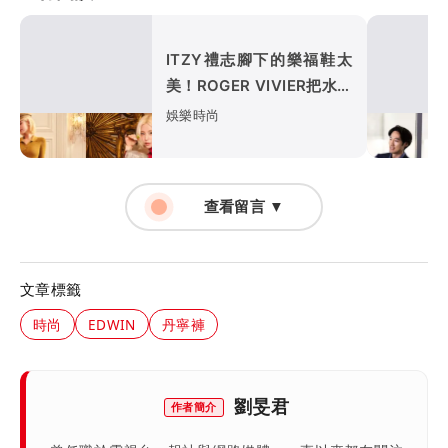
ITZY禮志腳下的樂福鞋太
美！ROGER VIVIER把水鑽
扣縮小更優雅
娛樂時尚
查看留言 ▼
文章標籤
時尚
EDWIN
丹寧褲
劉旻君
作者簡介