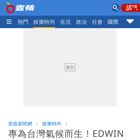
焦點
熱門
娛樂時尚
生活
政治
社會
國際
財經股
壹蘋新聞網
娛樂時尚
專為台灣氣候而生！EDWIN