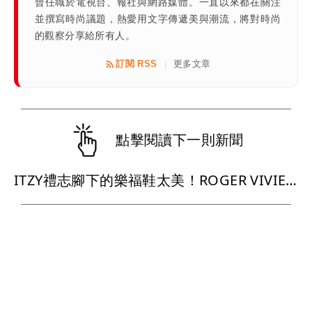
曾任職於電視台、報社與網路媒體。一直以來都在關注
並撰寫時尚議題，熱愛用文字傳遞美與潮流，將對時尚
的觀察分享給所有人。
訂閱 RSS
更多文章
|
點擊閱讀下一則新聞
ITZY禮志腳下的樂福鞋太美！ROGER VIVIER把水鑽扣縮小更優雅