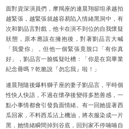
面對資深演員們，摩羯座的連晨翔卻坦承越拍
越緊張，越緊張就越容易陷入情緒黑洞中，有
次和劉品言對戲，他卡在演不到位的自我懷疑
狀態，原本應該在擁抱後，對著劉品言大喊
「我愛你」，但他一個緊張竟脫口「有你真
好」，劉品言一臉狐疑吐槽：「你是在寫畢業
紀念冊嗎？乾脆說『勿忘我』啦！」
連晨翔隨後爆料獅子座的妻子劉品言，平時個
性快人快語，不過在懷孕後變得多愁善感，一
點小事情都會引發負面情緒。有一回她提著西
瓜回家，不料西瓜沾上機油，將衣服染成一片
黑，她情緒瞬間掉到谷底，回到家不停喃喃自