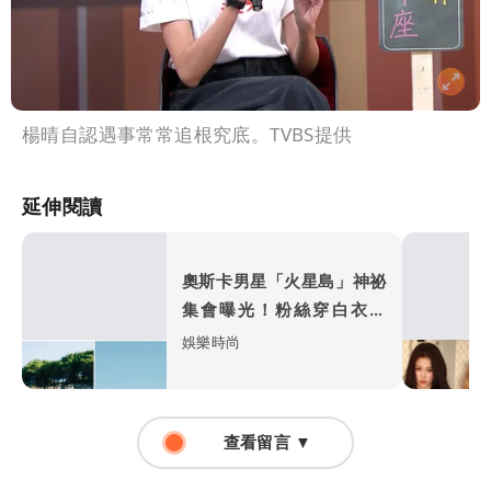
楊晴自認遇事常常追根究底。TVBS提供
延伸閱讀
奧斯卡男星「火星島」神祕
集會曝光！粉絲穿白衣朝
拜 邪教疑雲再起
娛樂時尚
查看留言 ▼