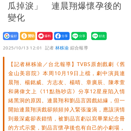
瓜掉淚」 連晨翔爆懷孕後的
變化
設為
贊助
我要
偏好
壹蘋
爆料
2025/10/13 12:01
記者
林秭渝
綜合報導
【記者林秭渝／台北報導】TVBS原創戲劇《舊
金山美容院》本周10月19日上檔，劇中演員連
晨翔、楊銘威、方志友、楊晴、章廣辰、陳孝萱
和蔣偉文上《11點熱吵店》分享12星座陷入情
緒黑洞的原因。連晨翔和劉品言因戲結緣，但一
開始連晨翔演戲卻頻頻掉入緊張漩渦，應該演情
到最深處卻表錯情，被劉品言虧以寫畢業紀念冊
的方式示愛，劉品言懷孕後也有自己的小劇場，