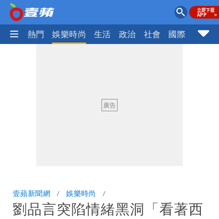
焦點
熱門
娛樂時尚
生活
政治
社會
國際
財經股
壹蘋新聞網
娛樂時尚
劉品言突陷情緒黑洞「看著西