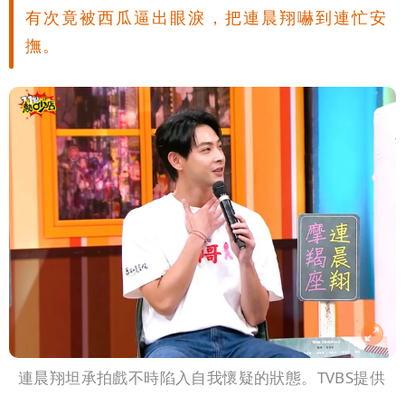
有次竟被西瓜逼出眼淚，把連晨翔嚇到連忙安
撫。
連晨翔坦承拍戲不時陷入自我懷疑的狀態。TVBS提供