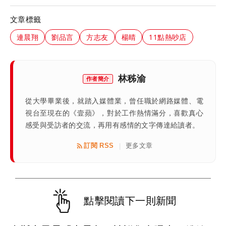
文章標籤
連晨翔
劉品言
方志友
楊晴
11點熱吵店
林秭渝
作者簡介
從大學畢業後，就踏入媒體業，曾任職於網路媒體、電
視台至現在的《壹蘋》，對於工作熱情滿分，喜歡真心
感受與受訪者的交流，再用有感情的文字傳達給讀者。
訂閱 RSS
更多文章
|
點擊閱讀下一則新聞