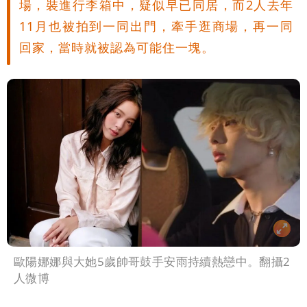
場，裝進行李箱中，疑似早已同居，而2人去年
11月也被拍到一同出門，牽手逛商場，再一同
回家，當時就被認為可能住一塊。
歐陽娜娜與大她5歲帥哥鼓手安雨持續熱戀中。翻攝2
人微博