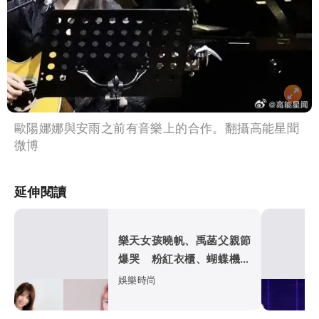
歐陽娜娜與安雨之前有音樂上的合作。翻攝高能星聞
微博
延伸閱讀
樂天女孩曉帆、禹菡父親節
爆哭 粉紅衣櫃、蝴蝶機藏
催淚故事
娛樂時尚