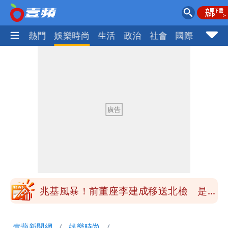
焦點
熱門
娛樂時尚
生活
政治
社會
國際
財經股
慈濟買BNT遭詐10億元 蔡英文：政府
很多謹慎判斷當時未被理解
陳時中給沈伯洋「3個建議」：別因選市
長變猙獰，否則就跟對手一樣
「慈濟別想躲在受害者3字後面」 她：
10.6億顧問費決策過程在哪
當年缺疫苗缺快篩缺口罩 王鴻薇：陳時
中哪來勇氣要別人道歉
兆基風暴！前董座李建成移送北檢 是否
聲押？交保？複訊後揭曉
慈濟買BNT遭詐10億元 蔡英文：政府
壹蘋新聞網
娛樂時尚