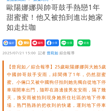
歐陽娜娜與帥哥鼓手熱戀1年
很多謹慎判斷當時未被理解
陳時中給沈伯洋「3個建議」：別因選市
甜蜜蜜！他又被拍到進出她家
長變猙獰，否則就跟對手一樣
如走灶咖
設為
贊助
我要
偏好
壹蘋
爆料
2025/07/21 15:00
記者
曾宛如
綜合報導
【曾宛如／綜合報導】25歲歐陽娜娜與大她5歲
中國帥哥鼓手安雨，緋聞傳了1年，仍然甜蜜
蜜。小倆口又被中國狗仔拍到她先獨自從地下停
車場開車出門，隨即在路邊接男友安雨，隔了幾
天，換安雨被拍到現身她所住社區的地下停車
場，熟門熟路的把收到的快遞，運到地下停車