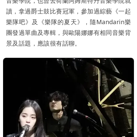
音樂學院，也曾去荷蘭阿姆斯特丹音樂學院就
讀，拿過爵士鼓比賽冠軍，參加過綜藝《一起
樂隊吧》及《樂隊的夏天》，隨Mandarin樂
團發過單曲及專輯，與歐陽娜娜有相同音樂背
景及話題，應該很有話聊。