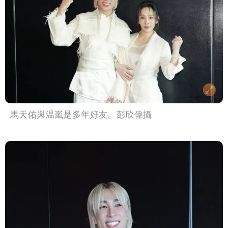
馬天佑與温嵐是多年好友。彭欣偉攝