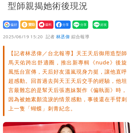
型師親揭她術後現況
設為
贊助
我要
偏好
壹蘋
爆料
2025/06/19 15:20
記者
林丞偉
綜合報導
【記者林丞偉／台北報導】天王天后御用造型師
馬天佑跨出舒適圈，推出新專輯《nude》後旋
風抵台宣傳，天后好友溫嵐現身力挺，讓他直呼
超感動。回首過去與天王天后交手的經驗，他坦
言最難忘的是幫天后張惠妹製作《偏執面》時，
因為被她素顏流淚的情景感動，事後還在手臂刺
上一隻「蝴蝶」刺青紀念。