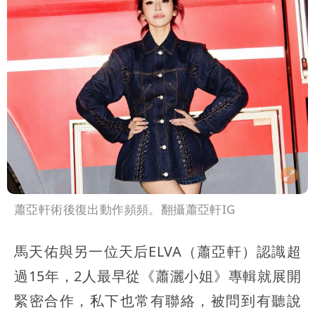
蕭亞軒術後復出動作頻頻。翻攝蕭亞軒IG
馬天佑與另一位天后ELVA（蕭亞軒）認識超
過15年，2人最早從《蕭灑小姐》專輯就展開
緊密合作，私下也常有聯絡，被問到有聽說