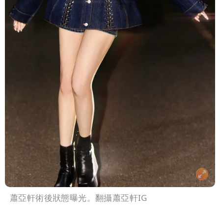
蕭亞軒術後狀態曝光。翻攝蕭亞軒IG