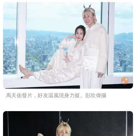
馬天佑發片，好友温嵐現身力挺。彭欣偉攝