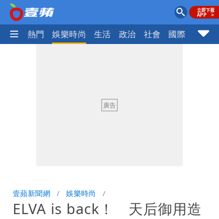
焦點
熱門
娛樂時尚
生活
政治
社會
國際
財經股
壹蘋新聞網
娛樂時尚
ELVA is back！ 天后御用造