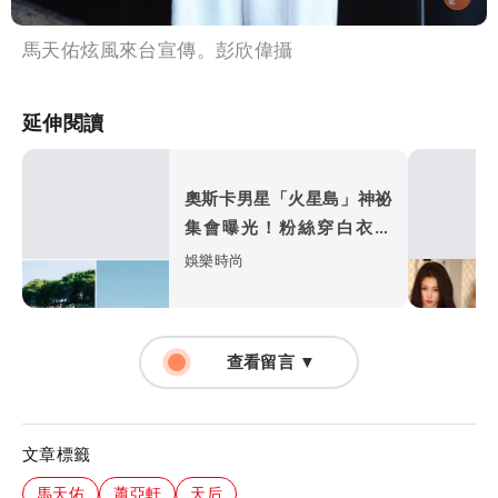
馬天佑炫風來台宣傳。彭欣偉攝
延伸閱讀
奧斯卡男星「火星島」神祕
集會曝光！粉絲穿白衣朝
拜 邪教疑雲再起
娛樂時尚
查看留言 ▼
文章標籤
馬天佑
蕭亞軒
天后