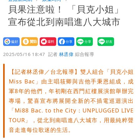
貝果注意啦！ 「貝克小姐」
「當台灣人金魚腦？」
肥大叔猝逝！競爭對手「丟丟妹」13字
宣布從北到南唱進八大城市
悼念
Uber Eats違法偷錢！外送員得自己檢
舉 停用誰負責？
「民間買到1500萬劑BNT補疫苗缺
設為
贊助
我要
偏好
壹蘋
爆料
2025/05/16 18:47
記者
林丞偉
綜合報導
口」 徐巧芯：民進黨當年刻意阻擋
白海豚颱風大亂！虎航10航班異動 日
韓都受影響
【記者林丞偉／台北報導】雙人組合「貝克小姐
Miss Bac」由主唱筱卿與吉他手秉恩組成，成
軍8年的他們，年初剛在西門紅樓展演館舉辦完
專場，驚喜宣布將展開全新的不插電巡迴演出
「Mi88 Bac. to the City：UNPLUGGED LIVE
TOUR」，從北到南唱進八大城市，用最純粹聲
音走進每位歌迷的生活。