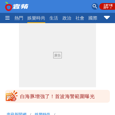
焦點
熱門
娛樂時尚
生活
政治
社會
國際
財經股
「民間買到1500萬劑BNT補疫苗缺
口」 徐巧芯：民進黨當年刻意阻擋
白海豚颱風大亂！虎航10航班異動 日
韓都受影響
47歲婦腹痛就醫才知懷孕「1小時後生
了」 26歲女兒：震驚神奇
白海豚進逼！明日降雨熱區曝 今現37
度焚風
白海豚增強了！首波海警範圍曝光
慈濟遭詐｜他斥：擋疫苗首惡想洗成功臣
壹蘋新聞網
娛樂時尚