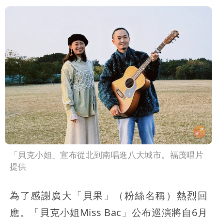
「貝克小姐」宣布從北到南唱進八大城市。福茂唱片
提供
為了感謝廣大「貝果」（粉絲名稱）熱烈回
應。「貝克小姐Miss Bac」公布巡演將自6月