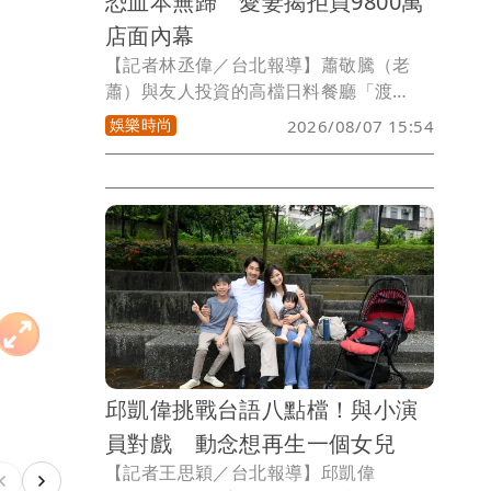
恐血本無歸 愛妻揭拒買9800萬
店面內幕
【記者林丞偉／台北報導】蕭敬騰（老
蕭）與友人投資的高檔日料餐廳「渡
邉」，驚傳因與房東續約談判破局，不僅
娛樂時尚
2026/08/07 15:54
被通知不再續租，還收到存證信函要求限
期搬離，更傳出房東要求裝潢留下，讓斥
資數千萬元打造的餐廳面臨血本無歸危
機，據悉，房東曾開價9800萬元問他們要
不要買下店面，但他們並無計劃而回絕，
對此，老蕭愛妻Summer（林有慧）吐
露，拒買下店面的主要原因。
邱凱偉挑戰台語八點檔！與小演
員對戲 動念想再生一個女兒
【記者王思穎／台北報導】邱凱偉