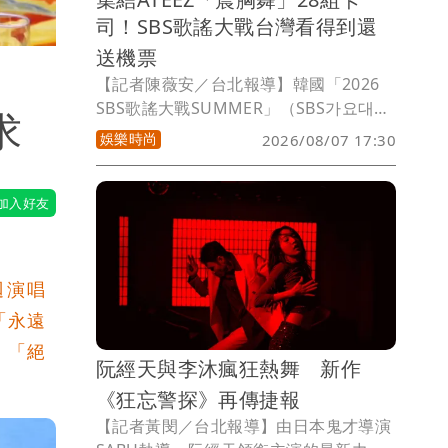
司！SBS歌謠大戰台灣看得到還
送機票
【記者陳薇安／台北報導】韓國「2026
SBS歌謠大戰SUMMER」（SBS가요대
求
전）8月9日在高陽KTNTEX登場，由RIIZE
娛樂時尚
2026/08/07 17:30
成員成燦、NCT WISH隊長SION搭配師
妹團Hearts2Hearts成員IAN主持，更集
結「震胸男團」ATEEZ、Stray Kids、
SEVENTEEN老么DINO、夏日女團Red
Velvet、Day6貝斯手元弼、NCT127隊長
泰容等28組人氣卡司，台灣粉絲當天可透
迴演唱
過TVBS及CATCHPLAY+同步收看，還有
「永遠
機會抽中首爾來回機票。
，「絕
阮經天與李沐瘋狂熱舞 新作
《狂忘警探》再傳捷報
【記者黃閔／台北報導】由日本鬼才導演