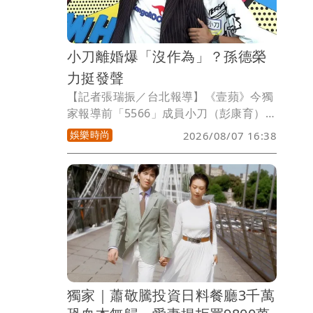
達7位數，粗估進帳約500萬元，同時也透
露自己最大的心願，就是未來能在台灣擁
有一個屬於自己的家。
小刀離婚爆「沒作為」？孫德榮
力挺發聲
【記者張瑞振／台北報導】《壹蘋》今獨
家報導前「5566」成員小刀（彭康育）與
台玻集團二千金林文晴結束 14 年婚姻，
娛樂時尚
2026/08/07 16:38
小刀發文證實2人已分開一段時間了，而
婚變原因，疑似因小刀多年來「沒有特別
作為」，最終成了壓垮婚姻的最後一根稻
草，針對此原因，前經紀人孫德榮接受
《壹蘋》訪問：「我只能說小刀很努力，
但有些事都很不一定，他之前主持很努
力，表現出色。」
獨家｜蕭敬騰投資日料餐廳3千萬