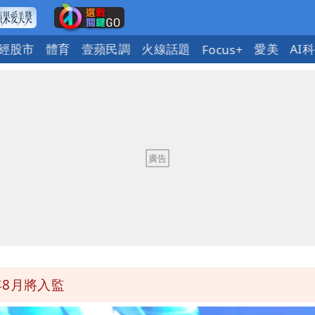
經股市
體育
壹蘋民調
火線話題
愛美
AI
Focus+
惠券
府很多謹慎判斷當時未被理解
明：不排除民事訴訟求償
詐團有機會詐騙慈濟的就是民進黨
8月將入監