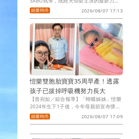
SABU執導，阮經天領銜主演的最新力作
《狂忘警探》傳捷報！本片正式入選第51
娛樂時尚
2026/08/07 17:13
屆多倫多國際影展（TIFF）「午夜瘋狂」
單元，並將於影展期間舉行北美首映，由
於此單元只入選10部片，《狂忘警探》甚
至是唯一是選片委員一致、毫無懸念地通
過入選片，成為今年台灣電影在國際影壇
最受矚目的焦點之一，也成為多倫多國際
影展和威尼斯影展雙料入選的華語片。
愷樂雙胞胎寶寶35周早產！透露
孩子已拔掉呼吸機努力長大
【曾宛如／綜合報導】「蝴蝶姊姊」愷樂
2024年生下1子後，今年母親節宣布懷上
雙胞胎喜訊，如今女兒平安出生，她表示
娛樂時尚
2026/08/07 17:09
「媽媽很抱歉，因為前置胎盤所以讓你們
在35w就早早來到這個世界，知道妳們很
努力，拔掉呼吸機可以自主呼吸了、出保