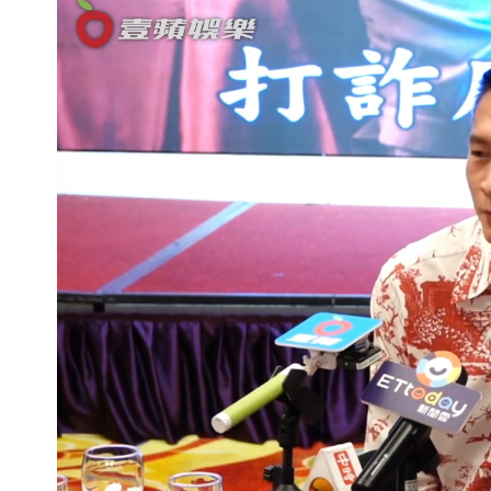
高鐵「半導體列車」開跑！1招可拿優
慈濟買BNT遭詐10億元 蔡英文：政