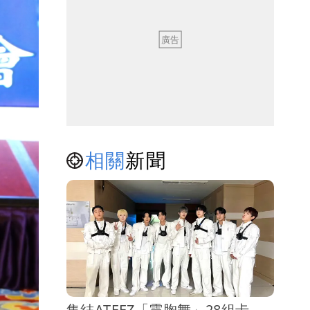
相關
新聞
集結ATEEZ「震胸舞」28組卡