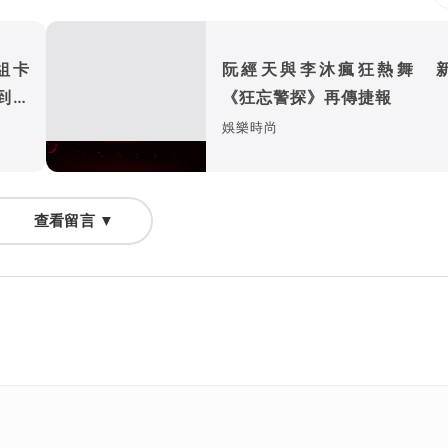
組卡
阮經天與李沐瘋狂熱舞 
到還
《狂忘警探》再傳捷報
娛樂時尚
查看留言 ▼