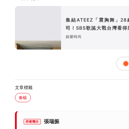
集結ATEEZ「震胸舞」28
司！SBS歌謠大戰台灣看得
送機票
娛樂時尚
文章標籤
秦楊
張瑞振
作者簡介