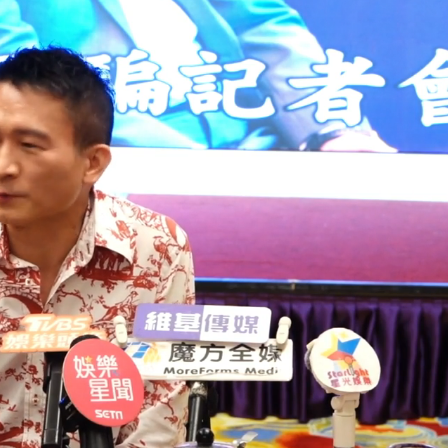
惠券
府很多謹慎判斷當時未被理解