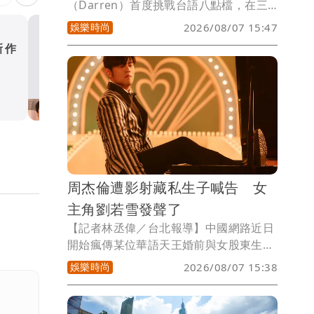
（Darren）首度挑戰台語八點檔，在三
立新八點台劇《針線緣》與陳珮騏飾演恩
娛樂時尚
2026/08/07 15:47
愛夫妻。現場有一群敬業又可愛的小演員
新作
愷樂雙胞胎寶寶35周早產！
更讓他瞬間融化，尤其抱著劇中飾演女兒
孩子已拔掉呼吸機努力長大
的小童星時，甚至一度萌生「想再生一個
女兒」的念頭。
娛樂時尚
周杰倫遭影射藏私生子喊告 女
主角劉若雪發聲了
【記者林丞偉／台北報導】中國網路近日
開始瘋傳某位華語天王婚前與女股東生下
私生子，周杰倫遭影射上熱搜，所屬杰威
娛樂時尚
2026/08/07 15:38
爾公司6日隨即發布聲明嚴正駁斥不實傳
聞，表示已委託律師進行證據保全，對於
散布者保留依法追究的權利。昨周董所屬