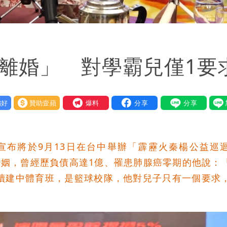
不離婚」 對學霸兒僅1要
好
贊助壹蘋
我要爆料
宣布將於9月13日在台中舉辦「霹靂火秦楊公益巡
婚姻，曾經歷負債高達1億、罹患肺腺癌零期的他說：
就讀建中體育班，是籃球校隊，他對兒子只有一個要求