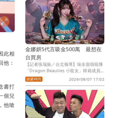
溫箱體溫正常了，現在拼命喝奶也穩定長
大了，真的很感動」。
金娜妍5代言吸金500萬 最想在
因此相
台買房
回他：
【記者張瑞振／台北報導】味全龍啦啦隊
「Dragon Beauties 小龍女」韓籍成員
金娜妍今天出席連鎖串燒品牌「焦糖楓」
娛樂時尚
2026/08/07 17:02
三和店化身一日店長，與居酒屋霸主「柒
唸書打
息地」攜手全球前十大熱門手遊
一個兒
《Kingshot》打造「國王燒烤節」活
動，來台發展1年的她，不僅憑藉球場應
，他嗆
援累積高人氣，演藝事業也持續攀升，今
年一口氣拿下5個代言，每支代言酬勞皆