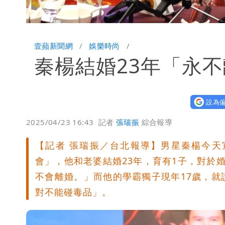
Loaded
:
Unmute
36.76%
壹蘋新聞網
娛樂時尚
秦楊結婚23年「永
設為偏
2025/04/23 16:43
記者
張瑞振
綜合報導
【記者 張瑞振／台北報導】男星秦楊今天
會」，他和老婆結婚23年，育有1子，對於
不會離婚。」而他的學霸獨子現年17歲，
對不能碰毒品」。