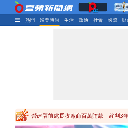
最新
焦點
熱門
娛樂時尚
生活
政治
社會
國際
財
高鐵「半導體列車」開跑！1招可拿優
慈濟買BNT遭詐10億元 蔡英文：政
買BNT疫苗被詐10億元 慈濟3點聲
「陳時中怎麼有臉發文」 李明璇：讓
營建署前處長收廠商百萬賄款 終判3年