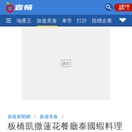
AI科技
地產王
旅遊美食
車市
打詐
指標企業
壹蘋
壹蘋新聞網
旅遊美食
板橋凱撒蓮花餐廳泰國蝦料理