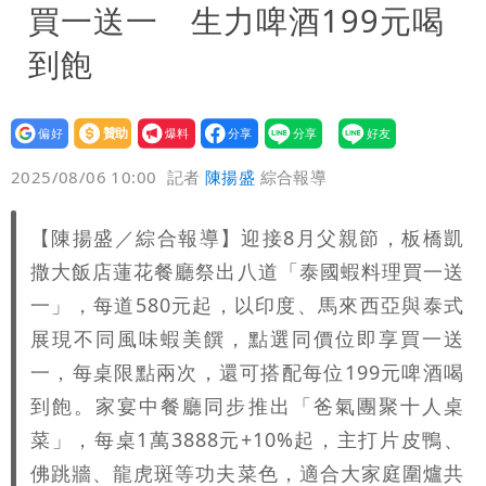
買一送一 生力啤酒199元喝
到飽
設為
贊助
我要
偏好
壹蘋
爆料
2025/08/06 10:00
記者
陳揚盛
綜合報導
【陳揚盛／綜合報導】迎接8月父親節，板橋凱
撒大飯店蓮花餐廳祭出八道「泰國蝦料理買一送
一」，每道580元起，以印度、馬來西亞與泰式
展現不同風味蝦美饌，點選同價位即享買一送
一，每桌限點兩次，還可搭配每位199元啤酒喝
到飽。家宴中餐廳同步推出「爸氣團聚十人桌
菜」，每桌1萬3888元+10%起，主打片皮鴨、
佛跳牆、龍虎斑等功夫菜色，適合大家庭圍爐共