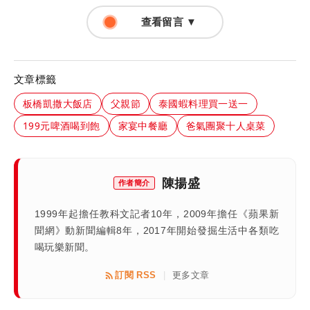
查看留言 ▼
文章標籤
板橋凱撒大飯店
父親節
泰國蝦料理買一送一
199元啤酒喝到飽
家宴中餐廳
爸氣團聚十人桌菜
陳揚盛
作者簡介
1999年起擔任教科文記者10年，2009年擔任《蘋果新
聞網》動新聞編輯8年，2017年開始發掘生活中各類吃
喝玩樂新聞。
訂閱 RSS
更多文章
|