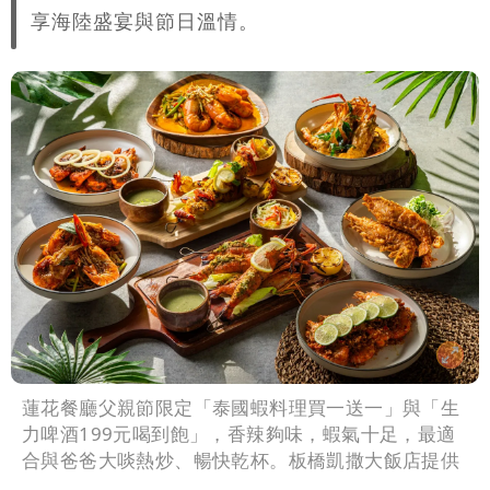
享海陸盛宴與節日溫情。
蓮花餐廳父親節限定「泰國蝦料理買一送一」與「生
力啤酒199元喝到飽」，香辣夠味，蝦氣十足，最適
合與爸爸大啖熱炒、暢快乾杯。板橋凱撒大飯店提供