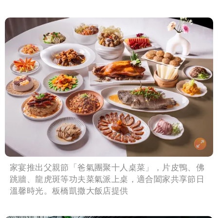
家宴推出父親節「爸氣團聚十人桌菜」，片皮鴨、佛
跳牆、龍虎斑等功夫菜氣派上桌，適合闔家共享節日
溫馨時光。板橋凱撒大飯店提供