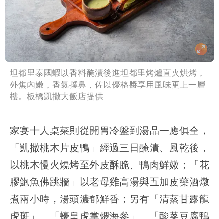
坦都里泰國蝦以香料醃漬後進坦都里烤爐直火烘烤，
外焦內嫩，香氣撲鼻，佐以優格醬享用風味更上一層
樓。板橋凱撒大飯店提供
家宴十人桌菜則從開胃冷盤到湯品一應俱全，
「凱撒桃木片皮鴨」經過三日醃漬、風乾後，
以桃木慢火燒烤至外皮酥脆、鴨肉鮮嫩；「花
膠鮑魚佛跳牆」以老母雞高湯與五加皮藥酒燉
煮兩小時，湯頭濃郁鮮香；另有「清蒸甘露龍
虎斑」、「蠔皇虎掌煨海參」、「酸菜豆腐鴨