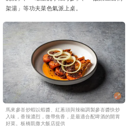
架湯」等功夫菜色氣派上桌。
馬來參峇炒蝦以蝦醬、紅蔥頭與辣椒調製參峇醬快炒
入味，香辣濃烈，微帶焦香，是最適合配啤酒的開胃
好菜。板橋凱撒大飯店提供