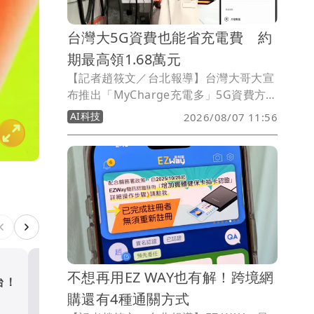
台灣大5G資費也能省充電費 約
期最高領1.68萬元
【記者趙筱文／台北報導】台灣大哥大宣
布推出「MyCharge充電多」5G資費方
案，主打將電動車充電權益直接納入電信
AI科技
2026/08/07 11:56
月租費，申辦月租999元以上指定5G資
費，每月可獲得200元至700元
MyCharge充電金，24個月合約最高可累
積16,800元；充電金使用完畢後，每筆充
電訂單結帳還可享最高89折。
不想再用EZ WAY也有解！跨境網
台！
高鐵「半導體列車」開跑！5
購還有4種通關方式
設專櫃 1招可拿優惠券