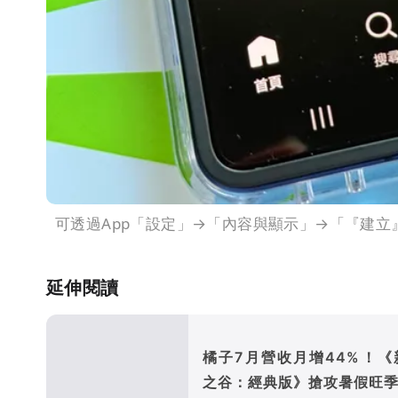
可透過App「設定」→「內容與顯示」→「『建
延伸閱讀
橘子7月營收月增44%！《
之谷：經典版》搶攻暑假旺