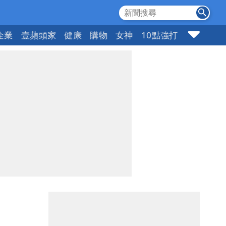
企業
壹蘋頭家
健康
購物
女神
10點強打