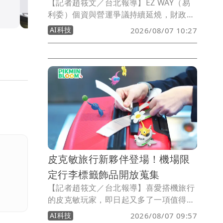
【記者趙筱文／台北報導】EZ WAY（易
生活
利委）個資與營運爭議持續延燒，財政部
關務署最新表示，已要求營運EZ WAY的
AI科技
2026/08/07 10:27
關貿網路公司具體說明通關資料及個人資
料保護措施，後續也將進行實地查核；針
對外界提出應由官方正式委託經營，以及
訂定統一收費基準等建議，關務署則將在
3個月內提出檢討報告。
皮克敏旅行新夥伴登場！機場限
定行李標籤飾品開放蒐集
【記者趙筱文／台北報導】喜愛搭機旅行
的皮克敏玩家，即日起又多了一項值得在
機場尋找的新收藏！官方宣布，自今
AI科技
2026/08/07 09:57