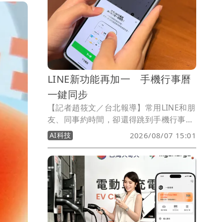
LINE新功能再加一 手機行事曆
一鍵同步
【記者趙筱文／台北報導】常用LINE和朋
友、同事約時間，卻還得跳到手機行事曆
確認自己有沒有空？LINE今（7）日宣布
AI科技
2026/08/07 15:01
升級「LINE行事曆」，加入「裝置行事曆
同步」功能，只要完成授權，就能將
iPhone或Android手機內建行事曆的行程
整合至LINE，不只能集中查看，還能直接
新增、修改及刪除行程，減少在不同App
之間來回切換的麻煩。