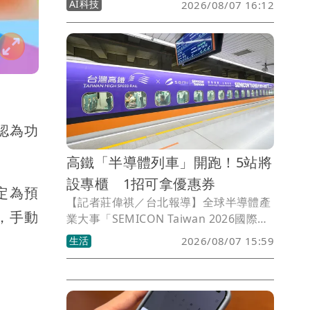
AI科技
2026/08/07 16:12
安全日誌與分析資料可在台灣本地儲存及
處理，協助企業因應資料落地、法規遵循
與數位主權需求，同時導入Gemini與全
球威脅情報，加速資安事件偵測、調查與
回應。
戶認為功
高鐵「半導體列車」開跑！5站將
設專櫃 1招可拿優惠券
定為預
【記者莊偉祺／台北報導】全球半導體產
，手動
業大事「SEMICON Taiwan 2026國際半
導體展」將於9月2日在台灣舉辦，預計吸
生活
2026/08/07 15:59
引來自65國、逾10萬人參與。高鐵即日先
推出主題列車，更將在5站設領證櫃檯，
還可拿優惠券。