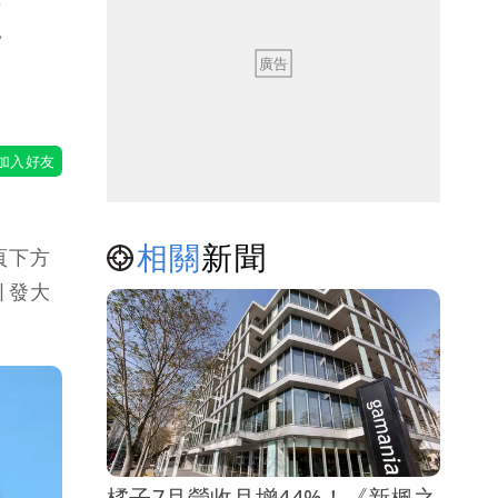
這
相關
新聞
頁下方
引發大
橘子7月營收月增44%！《新楓之