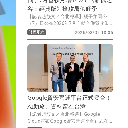
谷：經典版》搶攻暑假旺季
【記者趙筱文／台北報導】橘子集團今
（7）日公布2026年7月自結合併營收8.5
億元，月增44%、年減10%；累計今年前
財經股市
2026/08/07 18:06
7月合併營收52.7億元，較去年同期減少
8%。橘子表示，7月受惠暑期遊戲旺季，
多款主力遊戲陸續推出大型改版及周年活
動，帶動單月營收較6月明顯回升；不
過，由於主力端遊《新楓之谷：經典版》
於7月底才正式推出，使今年與去年暑期
改版時程產生基期差異，單月營收仍呈年
減。
Google資安營運平台正式登台！
AI助攻、資料留在台灣
【記者趙筱文／台北報導】Google
Cloud宣布Google資安營運平台正式在
Google Cloud台灣雲端區域啟用，主打