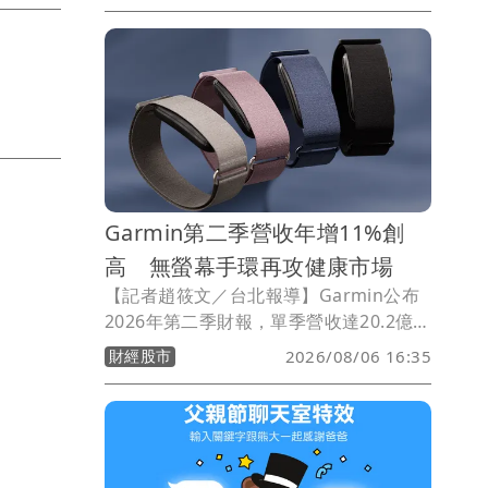
（7）日上午8時起，玩家可在世界各地機
場附近發現「行李標籤飾品皮克敏」花
苗，讓每趟旅行不只留下照片，還能帶回
一隻記錄旅程的皮克敏。
Garmin第二季營收年增11%創
高 無螢幕手環再攻健康市場
【記者趙筱文／台北報導】Garmin公布
2026年第二季財報，單季營收達20.2億美
元，年增11%，創下歷史新高；隨著營運
財經股市
2026/08/06 16:35
效益改善，毛利率升至62.4%、營業利益
率達30.4%，營業利益也創新高來到6.16
億美元，年增30%。在上半年表現優於預
期下，Garmin同步上調全年營收財測至
80.5億美元。