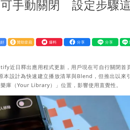
」按鈕可手動關閉 設定步驟
好
贊助壹蘋
我要爆料
tify近日釋出應用程式更新，用戶現在可自行關閉首
鈕原本設計為快速建立播放清單與Blend，但推出以來
（Your Library）」位置，影響使用直覺性。