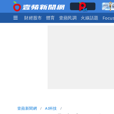
社會
國際
財經股市
體育
壹蘋民調
火線話題
Focu
壹蘋新聞網
AI科技