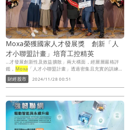
Moxa榮獲國家人才發展獎 創新「人
才小聯盟計畫」培育工控精英
...才發展創新性及效益擴散」兩大構面，經層層嚴格評
鑑，
Moxa
「人才小聯盟計畫」透過密集且充實的訓練，
讓...
財經股市
2024/11/28 00:51