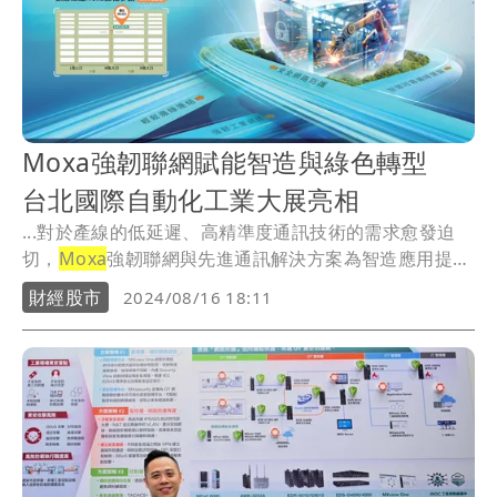
Moxa強韌聯網賦能智造與綠色轉型
台北國際自動化工業大展亮相
...對於產線的低延遲、高精準度通訊技術的需求愈發迫
切，
Moxa
強韌聯網與先進通訊解決方案為智造應用提供
強...
財經股市
2024/08/16 18:11