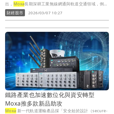
出，
Moxa
長期深耕工業無線網通與軌道交通領域，例如
高...
財經股市
2026/03/07 10:27
鐵路產業也加速數位化與資安轉型
Moxa推多款新品助攻
Moxa
新一代軌道運輸產品採「安全始於設計（secure-