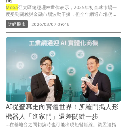
Moxa
亞太區總經理林世偉表示，2025年初全球市場一
度受到關稅與金融市場波動干擾，但全年網通市場仍...
財經股市
2026/03/07 09:46
AI從螢幕走向實體世界！所羅門揭人形
機器人「進家門」還差關鍵一步
...在基地台之間切換時也可能出現短暫斷線。劉孟迪指