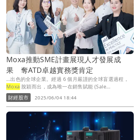
Moxa推動SME計畫展現人才發展成
果 奪ATD卓越實務獎肯定
...出色的全球企業。經過 6 個月嚴謹的全球盲選過程，
Moxa
脫穎而出，成為唯一在銷售賦能 (Sale...
財經股市
2025/06/04 18:44