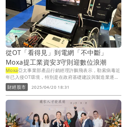
從OT「看得見」到電網「不中斷」
Moxa提工業資安3守則迎數位浪潮
Moxa
亞太事業部產品行銷經理許鵬飛表示，勒索病毒近
年已入侵OT環境，特別是在政府基礎建設與製造業逐...
財經股市
2025/04/20 18:31