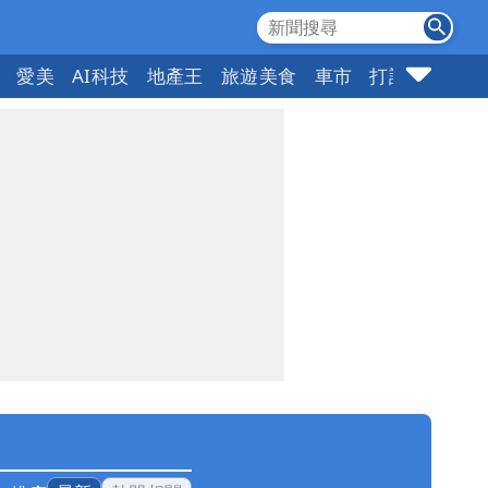
愛美
AI科技
地產王
旅遊美食
車市
打詐
指標企