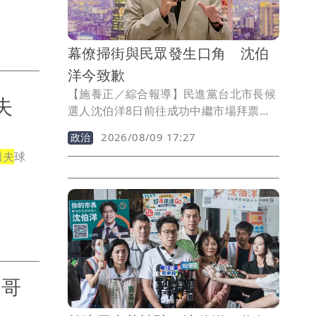
幕僚掃街與民眾發生口角 沈伯
洋今致歉
【施養正／綜合報導】民進黨台北市長候
消失
選人沈伯洋8日前往成功中繼市場拜票，
不過因為動線狹小，團隊成員擋住民眾去
2026/08/09 17:27
政治
路，一度發生口角。沈伯洋9日出席活動
爾夫
球
時強調，希望工作人員盡力維持好動線讓
民眾通過，如果還不夠完善，他也感到非
常抱歉。
的哥