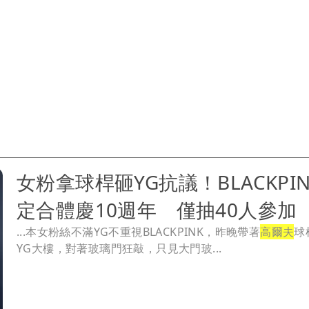
女粉拿球桿砸YG抗議！BLACKPI
定合體慶10週年 僅抽40人參加
...本女粉絲不滿YG不重視BLACKPINK，昨晚帶著
高爾夫
球
YG大樓，對著玻璃門狂敲，只見大門玻...