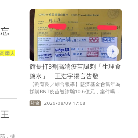
演出，這也是她病癒後首度公開露面，她
透露目前持續定期追蹤，表示：「前陣子
讓大家擔心，然後現在醫生說恢復得很
好，然後也感謝祖靈、上帝的保守。」
不忘
高爾夫
館長打3劑高端疫苗諷刺「生理食
鹽水」 王浩宇揚言告發
【劉育良／綜合報導】慈濟基金會當年為
採購BNT疫苗被詐騙10.6億元，案件曝光
後引發對於疫情期間政府是否擋國外疫
2026/08/09 17:08
社會
苗、護高端疫苗的熱烈討論。網紅「館
與王
長」陳之漢在直播中譏諷，高端疫苗是生
理食鹽水，民進黨前議員王浩宇揚言將寫
檢舉函告發。
樂部，擁