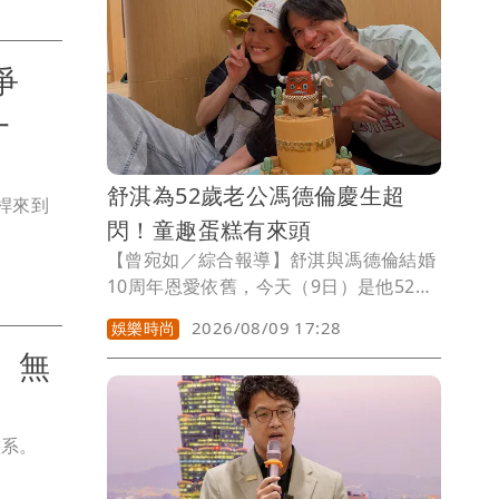
靈魂角色史努比（Snoopy）、糊塗塌客
（Woodstock）作為主角，把充滿想像
力的幽默精神融入設計，提前替小朋友們
爭
備好開學時髦新裝。
一
舒淇為52歲老公馮德倫慶生超
桿來到
閃！童趣蛋糕有來頭
【曾宛如／綜合報導】舒淇與馮德倫結婚
10周年恩愛依舊，今天（9日）是他52歲
生日，她秀出為老公慶生照，2人打扮悠
2026/08/09 17:28
娛樂時尚
閒，她Ｔ恤配牛仔褲，他更是穿家居短
 無
褲，坐在「bucket man」蛋糕旁開心比
YA，她和老公說「Happy birthday ，祝
所願皆成」。現場只有可愛精緻的蛋糕及
態系。
身後的慶生氣球排字，布置簡單卻溫馨，
夫妻倆甜蜜笑意漾開，幸福得讓人羨慕。