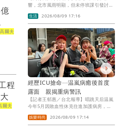
響，北市風雨明顯，但未停班課引發討
5億
論。台北市長蔣萬安今下午表示，颱風巴
2026/08/09 17:16
生活
威跟白海豚完全不一樣，上次氣象署已宣
工
布預計要發布陸警，這次說不會發布，這
高爾夫
很清楚、標準一致。
經歷ICU搶命⋯温嵐病癒後首度
工程
露面 親揭重病警訊
放大
【記者王郁惠／台北報導】唱跳天后温嵐
高爾夫
今年5月因敗血性休克住進加護病房，經
歷11天治療後康復出院，身為泰雅族協會
2026/08/09 17:14
娛樂時尚
副理事長的她，今（9日）低調現身「達
拉愛音樂季」，力挺男友雷諾（Talaw）