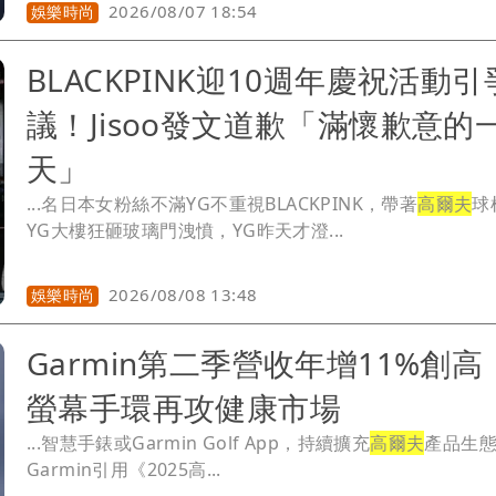
2026/08/07 18:54
娛樂時尚
BLACKPINK迎10週年慶祝活動引
議！Jisoo發文道歉「滿懷歉意的
天」
...名日本女粉絲不滿YG不重視BLACKPINK，帶著
高爾夫
球
YG大樓狂砸玻璃門洩憤，YG昨天才澄...
2026/08/08 13:48
娛樂時尚
Garmin第二季營收年增11%創高
螢幕手環再攻健康市場
...智慧手錶或Garmin Golf App，持續擴充
高爾夫
產品生
Garmin引用《2025高...