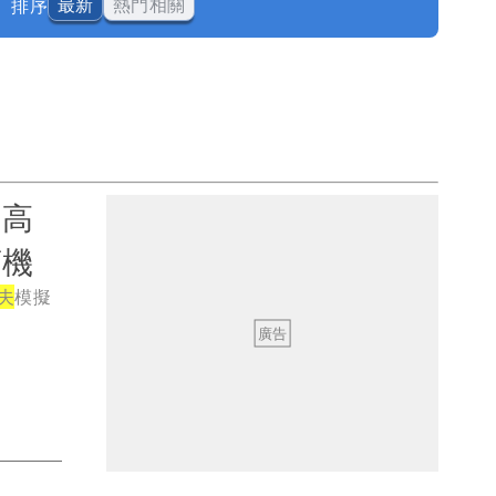
排序
最新
熱門相關
內高
商機
夫
模擬