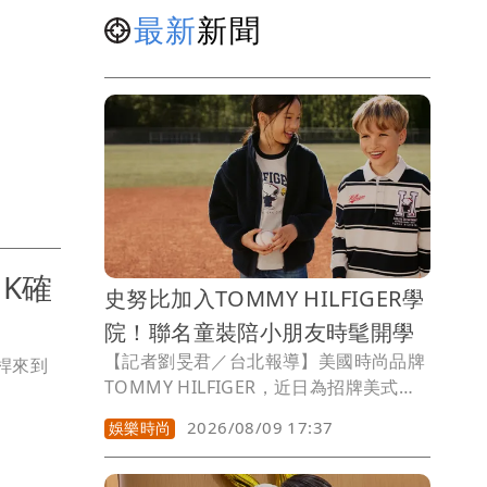
最新
新聞
NK確
史努比加入TOMMY HILFIGER學
院！聯名童裝陪小朋友時髦開學
【記者劉旻君／台北報導】美國時尚品牌
桿來到
TOMMY HILFIGER，近日為招牌美式學
院風注入濃濃童趣，攜手經典漫畫
2026/08/09 17:37
娛樂時尚
PEANUTS推出2026 年秋季聯名童裝系
列，以漫畫家Charles M. Schulz筆下的