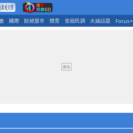
會
國際
財經股市
體育
壹蘋民調
火線話題
Focus+