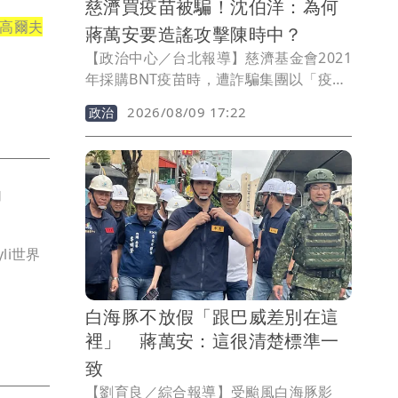
慈濟買疫苗被騙！沈伯洋：為何
高爾夫
蔣萬安要造謠攻擊陳時中？
【政治中心／台北報導】慈濟基金會2021
年採購BNT疫苗時，遭詐騙集團以「疫苗
採購顧問費」名義，詐騙高達10.6億元。
2026/08/09 17:22
政治
當年，時任衛福部長陳時中苦勸各界不要
相信私人掮客，但被國民黨發動政治攻
擊，稱阻擋買疫苗，台北市長參選人沈伯
揭
洋今（9日）替陳時中喊冤，為何蔣萬安
當時要以造謠的方式攻擊陳時中。
li世界
白海豚不放假「跟巴威差別在這
裡」 蔣萬安：這很清楚標準一
致
【劉育良／綜合報導】受颱風白海豚影