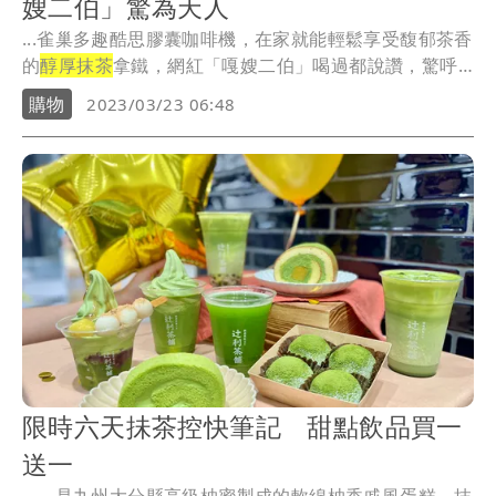
嫂二伯」驚為天人
...雀巢多趣酷思膠囊咖啡機，在家就能輕鬆享受馥郁茶香
的
醇厚抹茶
拿鐵，網紅「嘎嫂二伯」喝過都說讚，驚呼
「第...
購物
2023/03/23 06:48
限時六天抺茶控快筆記 甜點飲品買一
送一