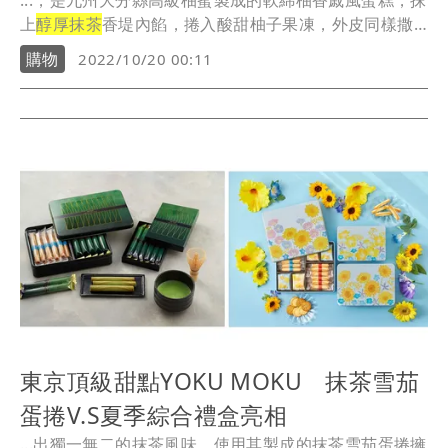
...，是九州大分縣高級柚蜜製成的軟綿柚香戚風蛋糕，抹
上
醇厚抹茶
香堤內餡，捲入酸甜柚子果凍，外皮同樣撒
滿宇...
購物
2022/10/20 00:11
東京頂級甜點YOKU MOKU 抹茶雪茄
蛋捲V.S夏季綜合禮盒亮相
...出獨一無二的抹茶風味。使用其製成的抹茶雪茄蛋捲擁