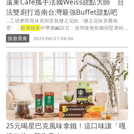
遠東Café攜手法國Weiss甜點大師 台
法雙廚打造南台灣最強Buffet甜點吧
...工研磨西尾抹茶與雷島鹽之花的〈鹽之花抹茶費南
雪〉，
醇厚抹茶
中帶微鹹回甘；使用慢熬焦糖與堅果粉
的〈琥珀...
旅遊美食
2025/06/27 08:00
25元喝星巴克風味拿鐵！這口味讓「嘎