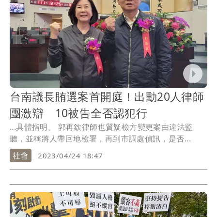
台南議長賄選案首開庭！出動20人律師
團激辯 10被告全否認犯行
...具體指明。 郭再欽律師也質疑檢方變更案由違法監
聽，並稱將人帶回地檢署，再到市調處偵訊，是否...
社會
2023/04/24 18:47