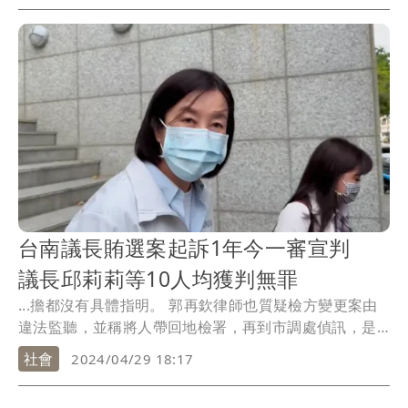
台南議長賄選案起訴1年今一審宣判
議長邱莉莉等10人均獲判無罪
...擔都沒有具體指明。 郭再欽律師也質疑檢方變更案由
違法監聽，並稱將人帶回地檢署，再到市調處偵訊，是
否...
社會
2024/04/29 18:17