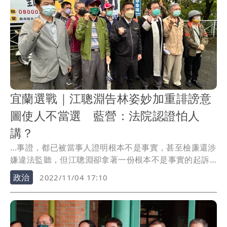
宜蘭選戰｜江聰淵告林姿妙加重誹謗意
圖使人不當選 藍營：法院認證怕人
講？
...事證，都已被當事人證明根本不是事實，甚至檢廉還涉
嫌違法監聽，但江聰淵卻拿著一份根本不是事實的起訴
書，...
政治
2022/11/04 17:10