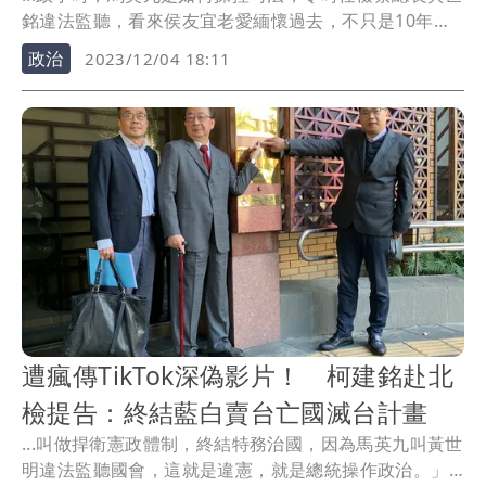
銘違法監聽，看來侯友宜老愛緬懷過去，不只是10年前
的...
政治
2023/12/04 18:11
遭瘋傳TikTok深偽影片！ 柯建銘赴北
檢提告：終結藍白賣台亡國滅台計畫
...叫做捍衛憲政體制，終結特務治國，因為馬英九叫黃世
明違法監聽國會，這就是違憲，就是總統操作政治。」