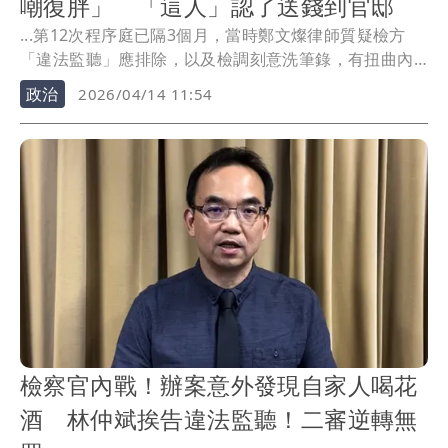
嘲復胖」 「這人」認了送錢到官邸
...第12次程序庭已隔3個月，當時鄭文燦律師質疑檢方
「違法監聽」應排除，以及檢調刻意洗筆錄，有扭曲內
容與...
政治
2026/04/14 11:54
檢察官內戰！辦案意外發現自家人喝花
酒 林仲斌挨告違法監聽！二審逆轉無