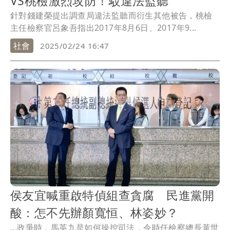
VS桃檢激烈攻防！駁違法監聽
針對錢建榮提出調查局違法監聽而衍生其他被告，桃檢
主任檢察官呂象吾指出2017年8月6日、2017年9...
社會
2025/02/24 16:47
侯友宜喊重啟特偵組查貪腐 民進黨開
酸：怎不先辦顏寬恒、林姿妙？
...政爭時，馬英九是如何操控司法，令時任檢察總長黃世