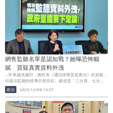
網售監聽名單是認知戰？她曝恐怖貓
膩 質疑真實資料外洩
...年來越演越烈，雖然有《通訊保障及監察法》的規範，
但違法監聽的情事仍然存在。縱使是「三分真、七分
假」，...
政治
2023/12/08 13:57