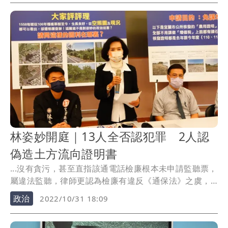
林姿妙開庭｜13人全否認犯罪 2人認
偽造土方流向證明書
...沒有貪污，甚至直指該通電話檢廉根本未申請監聽票，
屬違法監聽，律師更認為檢廉有違反《通保法》之虞，
後續...
政治
2022/10/31 18:09