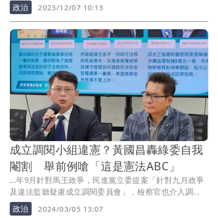
法的...
政治
2023/12/07 10:13
成立調閱小組違憲？黃國昌轟綠委自我
閹割 舉前例嗆「這是憲法ABC」
...年9月針對馬王政爭，民進黨立委提案「針對九月政爭
及違法監聽疑慮成立調閱委員會」，檢察官也介入調
查，那...
政治
2024/03/05 13:07