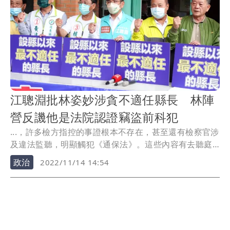
江聰淵批林姿妙涉貪不適任縣長 林陣
營反譏他是法院認證竊盜前科犯
...，許多檢方指控的事證根本不存在，甚至還有檢察官涉
及違法監聽，明顯觸犯《通保法》。這些內容有去聽庭
就可...
政治
2022/11/14 14:54