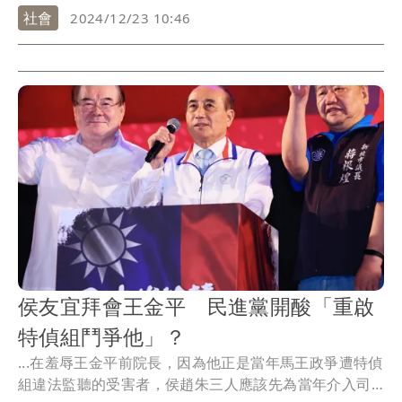
並強...
社會
2024/12/23 10:46
侯友宜拜會王金平 民進黨開酸「重啟
特偵組鬥爭他」？
...在羞辱王金平前院長，因為他正是當年馬王政爭遭特偵
組違法監聽的受害者，侯趙朱三人應該先為當年介入司