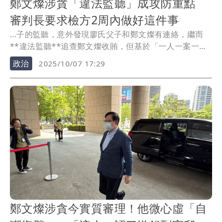
鄭文燦涉貪「違法監聽」成攻防重點
審判長要求檢方2周內做好這件事
...子的監聽，意外發現廖氏父子和鄭文燦有連絡，繼而
**違法監聽**追查鄭文燦收賄，但基於「一人一案一
票」...
政治
2025/10/07 17:29
鄭文燦涉貪今實質審理！他微心虛「自