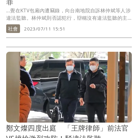
罪
...覺在KTV包廂內遭竊錄，向台南地院自訴林仲斌等人涉
違法監聽。林仲斌則否認犯行，辯稱沒有違法監聽的主
觀...
社會
2023/07/11 15:51
鄭文燦四度出庭 「王牌律師」前法官