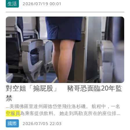
果、...
生活
2026/07/19 00:01
對空姐「搧屁股」 豬哥恐面臨20年監
禁
...美國佛羅里達州羅德岱堡飛往洛杉磯。 航程中，一名
空服員
為乘客提供飲料。 她走到馬勒克所在的座位排...
國際
2026/07/05 22:03