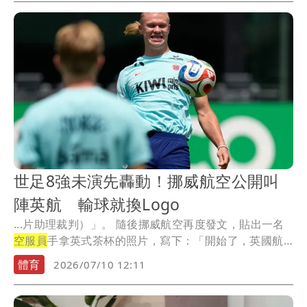
世足8強未演先轟動！挪威航空公開叫
陣英航 輸球就換Logo
...片助理裁判）」。 隨後挪威航空再度發文，貼出一名
空服員
手拿英式茶杯的照片，寫下：「開始了，英國航
空...
體育
2026/07/10 12:11