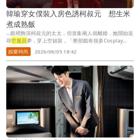
韓瑜穿女僕裝入房色誘柯叔元 想生米
煮成熟飯
...戲裡飾演柯叔元的太太，但首集兩人就離婚，她開始追
尋
空服員
夢，穿上空姐裝，「整部戲有很多Cosplay...
娛樂時尚
2026/06/05 18:42