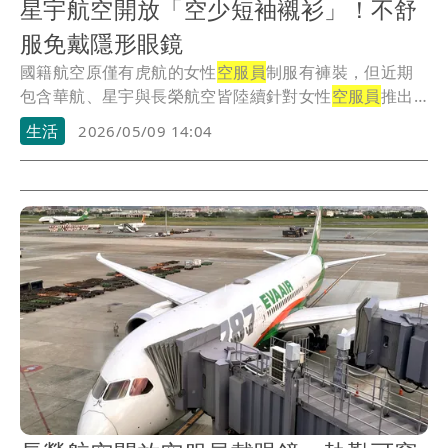
星宇航空開放「空少短袖襯衫」！不舒
服免戴隱形眼鏡
國籍航空原僅有虎航的女性
空服員
制服有褲裝，但近期
包含華航、星宇與長榮航空皆陸續針對女性
空服員
推出
褲裝...
生活
2026/05/09 14:04