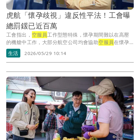
虎航「懷孕歧視」違反性平法！工會曝
總罰鍰已近百萬
工會指出，
空服員
工作型態特殊，懷孕期間難以在高壓
的機艙中工作，大部分航空公司均會協助
空服員
在懷孕
期間...
生活
2026/05/29 10:14