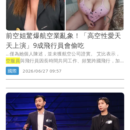
前空姐驚爆航空業亂象！「高空性愛天
天上演」9成飛行員會偷吃
...僅為她個人陳述，並未獲航空公司證實。 艾比表示，
空服員
與飛行員因長時間共同工作、頻繁跨國飛行，加
上...
國際
2026/06/27 09:57