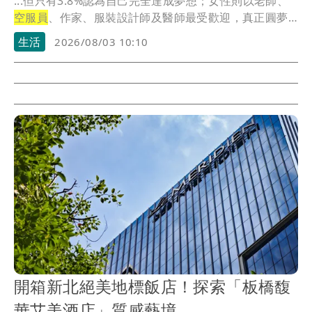
...但只有3.8%認為自己完全達成夢想；女性則以老師、
空服員
、作家、服裝設計師及醫師最受歡迎，真正圓夢
的...
生活
2026/08/03 10:10
開箱新北絕美地標飯店！探索「板橋馥
華艾美酒店」質感藝境