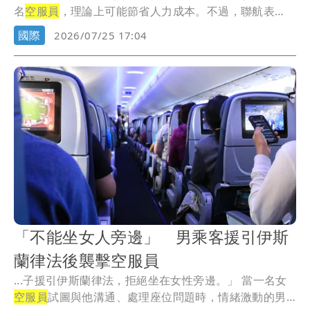
名
空服員
，理論上可能節省人力成本。不過，聯航表
示，跨...
國際
2026/07/25 17:04
「不能坐女人旁邊」 男乘客援引伊斯
蘭律法後襲擊空服員
...子援引伊斯蘭律法，拒絕坐在女性旁邊。」 當一名女
空服員
試圖與他溝通、處理座位問題時，情緒激動的男