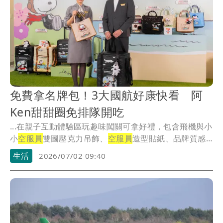
免費拿名牌包！3大國航好康快看 阿
Ken甜甜圈免排隊開吃
...在親子互動體驗區玩趣味闖關可拿好禮，包含飛機與小
小
空服員
雙圖壓克力吊飾、
空服員
造型貼紙、品牌質感
隔熱...
生活
2026/07/02 09:40