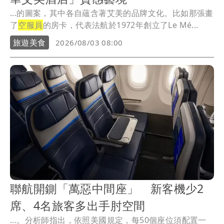
...的圖案，其中各自蘊含著艾美的品牌文化。比如那張畫
了
空服員
的房卡，代表法航於1972年創立了Le Mé...
旅遊美食
2026/08/03 08:00
聯航開鍘「萬惡中間座」 新客機少2
席、4名旅客多出手肘空間
...。分析師指出，依照美國規定，每50個座位須配置一