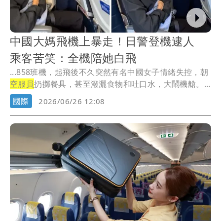
中國大媽飛機上暴走！日警登機逮人
乘客苦笑：全機陪她白飛
...858班機，起飛後不久突然有名中國女子情緒失控，朝
空服員
扔擲餐具，甚至潑灑食物和吐口水，大鬧機艙。
...
國際
2026/06/26 12:08