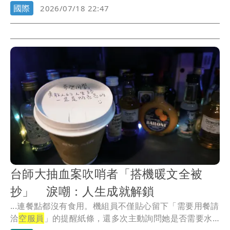
子...
國際
2026/07/18 22:47
台師大抽血案吹哨者「搭機暖文全被
抄」 淚嘲：人生成就解鎖
...連餐點都沒有食用。機組員不僅貼心留下「需要用餐請
洽
空服員
」的提醒紙條，還多次主動詢問她是否需要水