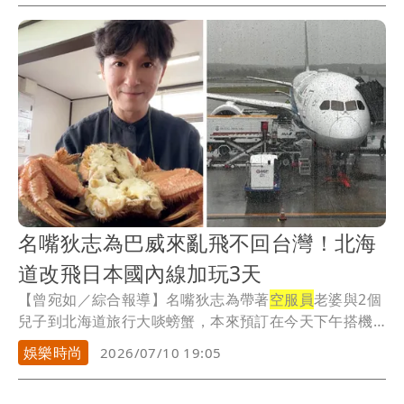
名嘴狄志為巴威來亂飛不回台灣！北海
道改飛日本國內線加玩3天
【曾宛如／綜合報導】名嘴狄志為帶著
空服員
老婆與2個
兒子到北海道旅行大啖螃蟹，本來預訂在今天下午搭機
回...
娛樂時尚
2026/07/10 19:05