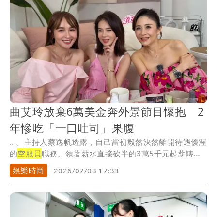
曲艾玲放棄6萬美金奔外景節目懷抱 2
年慘吃「一口吐司」果腹
...。主持人蔡逸帆透露，自己當初毅然決然離開待遇優渥
的
空服員
職務、領著薪水直接砍半的3萬5千元起薪轉戰
新...
娛樂時尚
2026/07/08 17:33