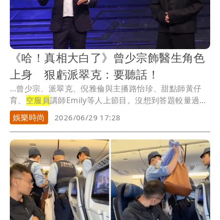
《哈！真相大白了》曾少宗飾醫生角色
上身 狠虧派翠克：要聽話！
...曾少宗、派翠克、倪雅倫與主播路怡珍、甜點師黃仔
育、
空服員
講師Emily等人上節目。沒想到答題較量過
程...
娛樂時尚
2026/06/29 17:28