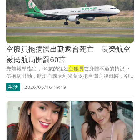
空服員拖病體出勤返台死亡 長榮航空
被民航局開罰60萬
先前報導指出，34歲的孫姓
空服員
在身體不適的情況下
仍抱病出勤，航班自義大利米蘭返抵台灣之後就醫，卻
在...
生活
2026/06/16 19:19