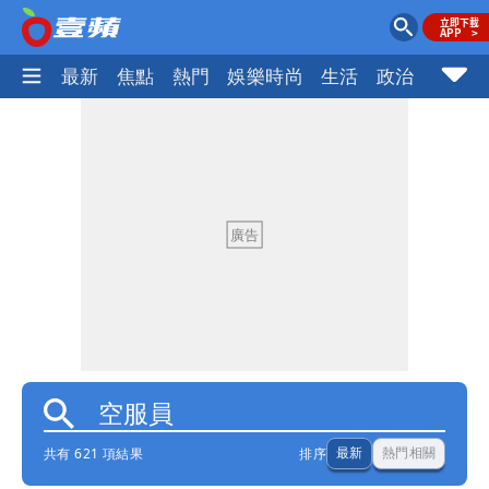
最新
焦點
熱門
娛樂時尚
生活
政治
社會
共有 621 項結果
排序
最新
熱門相關