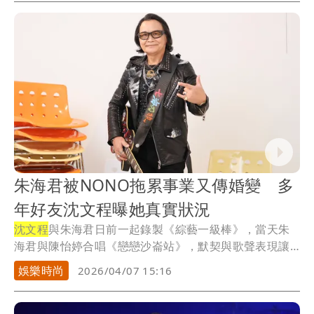
朱海君被NONO拖累事業又傳婚變 多
年好友沈文程曝她真實狀況
沈文程
與朱海君日前一起錄製《綜藝一級棒》，當天朱
海君與陳怡婷合唱《戀戀沙崙站》，默契與歌聲表現讓
他印...
娛樂時尚
2026/04/07 15:16