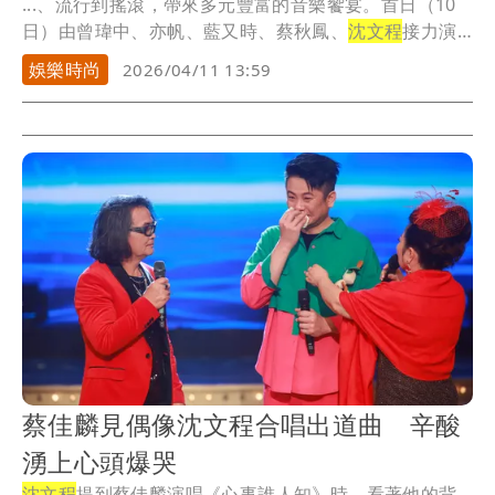
...、流行到搖滾，帶來多元豐富的音樂饗宴。首日（10
日）由曾瑋中、亦帆、藍又時、蔡秋鳳、
沈文程
接力演
出。
娛樂時尚
2026/04/11 13:59
蔡佳麟見偶像沈文程合唱出道曲 辛酸
湧上心頭爆哭
沈文程
提到蔡佳麟演唱《心事誰人知》時，看著他的背