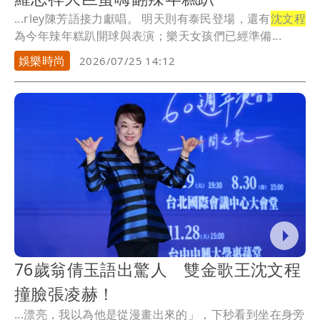
...rley陳芳語接力獻唱。 明天則有泰民登場，還有
沈文程
為今年辣年糕趴開球與表演；樂天女孩們已經準備...
娛樂時尚
2026/07/25 14:12
76歲翁倩玉語出驚人 雙金歌王沈文程
撞臉張凌赫！
...漂亮，我以為他是從漫畫出來的」，下秒看到坐在身旁