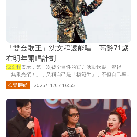
「雙金歌王」沈文程還能唱 高齡71歲
布明年開唱計劃
沈文程
表示，第一次被全台性的官方活動欽點，覺得
「無限光榮！」，又稱自己是「模範生」，不但自己率
先要去...
娛樂時尚
2025/11/07 16:55