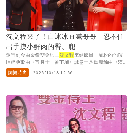
沈文程來了！白冰冰直喊哥哥 忍不住
出手摸小鮮肉的臀、腿
邀請到金曲金鐘雙金歌王
沈文程
來到節目，寵粉的他演
唱經典歌曲〈五月十一彼下埔〉誠意十足重新編曲〈灌
籃高...
娛樂時尚
2025/10/18 12:56