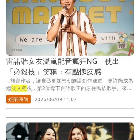
雷諾聽女友温嵐配音瘋狂NG 使出
「必殺技」笑稱：有點愧疚感
...族創作者，讓自己更加想朝族語創作邁進，更許願成為
繼
沈文程
後，第2位奪下台語歌王的原住民族歌手。來自
新...
娛樂時尚
2026/06/09 11:07