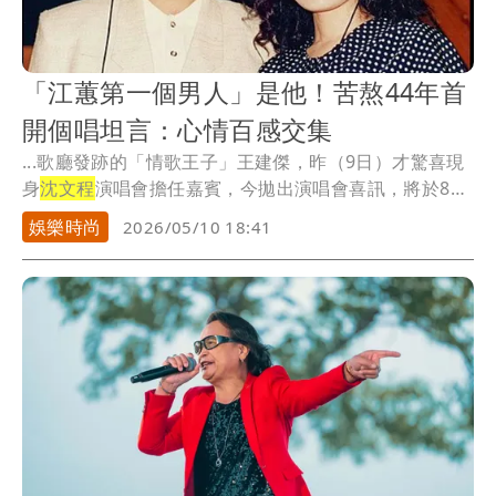
「江蕙第一個男人」是他！苦熬44年首
開個唱坦言：心情百感交集
...歌廳發跡的「情歌王子」王建傑，昨（9日）才驚喜現
身
沈文程
演唱會擔任嘉賓，今拋出演唱會喜訊，將於8月
1...
娛樂時尚
2026/05/10 18:41