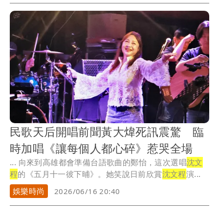
民歌天后開唱前聞黃大煒死訊震驚 臨
時加唱《讓每個人都心碎》惹哭全場
... 向來到高雄都會準備台語歌曲的鄭怡，這次選唱
沈文
程
的《五月十一彼下晡》。她笑說日前欣賞
沈文程
演...
娛樂時尚
2026/06/16 20:40