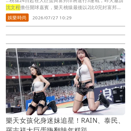
...桃猿24日起在大巨蛋與富邦悍將進行3連戰，昨天邀請
沈文程
擔任開球嘉賓，樂天桃猿最後以2比0完封富邦
悍...
娛樂時尚
2026/07/27 10:29
樂天女孩化身迷妹追星！RAIN、泰民、
羅志祥大巨蛋嗨翻辣年糕趴