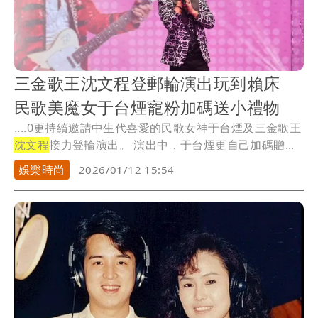
三金歌王沈文程登郵輪演出玩到賴床
民歌美魔女于台煙寵粉加碼送小禮物
....0更持續邀請中生代喜愛的民歌女神于台煙及三金歌王
沈文程
接力登輪演出。 演出中，于台煙更自己加碼贈...
娛樂時尚
2026/01/12 15:54