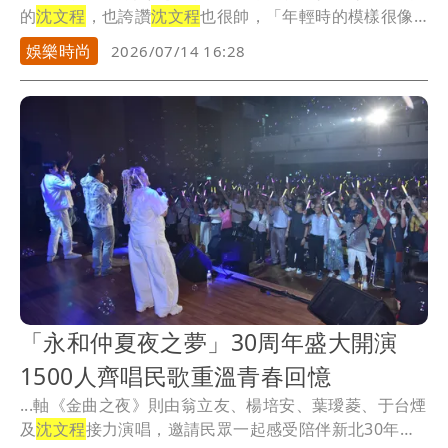
的
沈文程
，也誇讚
沈文程
也很帥，「年輕時的模樣很像
中國...
娛樂時尚
2026/07/14 16:28
「永和仲夏夜之夢」30周年盛大開演
1500人齊唱民歌重溫青春回憶
...軸《金曲之夜》則由翁立友、楊培安、葉璦菱、于台煙
及
沈文程
接力演唱，邀請民眾一起感受陪伴新北30年的