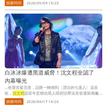
曲...
娛樂時尚
2026/05/09 16:23
白冰冰爆遭黑道威脅！沈文程全認了
內幕曝光
...他聲音最完美，話鋒一轉聊到〈漂泊的七逃人〉這首
歌，
沈文程
說當年是模仿黑人唱腔詮釋這首歌還留兩撇
鬍子，...
娛樂時尚
2026/04/17 16:24