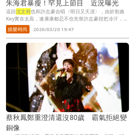
朱海君暴瘦！罕見上節目 近況曝光
這回
沈文程
也和許志豪合唱〈明日又天涯〉，由於歌曲
Key實在太高，連康康都忍不住先替許志豪捏把冷汗，
笑...
娛樂時尚
2026/03/20 19:47
蔡秋鳳鄭重澄清還沒80歲 霸氣拒絕變
銅像