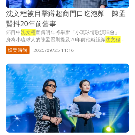
沈文程被目擊蹲超商門口吃泡麵 陳孟
賢抖20年前舊事
節目中
沈文程
宣傳明年將舉辦「小琉球情歌演唱會」，
身為小琉球人的陳孟賢則提及20年前他就認識
沈文程
，
當...
娛樂時尚
2025/09/25 11:16