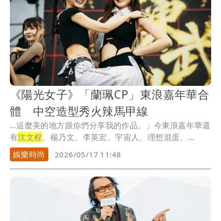
《陽光女子》「蘭珮CP」東浪嘉年華合
體 中空造型秀火辣馬甲線
...這麼美的地方跟你們分享我的作品。」今東浪嘉年華還
有
沈文程
、楊乃文、李英宏、宇宙人、理想混蛋、
some...
娛樂時尚
2026/05/17 11:48