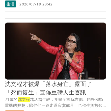
夏...
生活
2026/07/19 23:42
沈文程才被爆「落水身亡」露面了
「死而復生」宣佈重磅人生喜訊
71歲的
沈文程
越活越年輕，笑曝全靠玩吉他、釣杆和騎
重機的興趣，陪伴他一路走過寂寞歲月，也催生無數歌