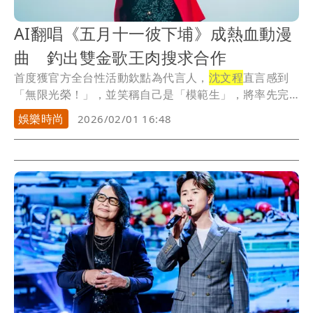
AI翻唱《五月十一彼下埔》成熱血動漫
曲 釣出雙金歌王肉搜求合作
首度獲官方全台性活動欽點為代言人，
沈文程
直言感到
「無限光榮！」，並笑稱自己是「模範生」，將率先完
成換...
娛樂時尚
2026/02/01 16:48