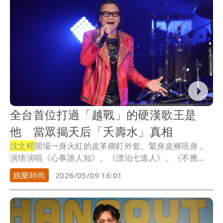
全台首位打過「越戰」的硬漢歌王是
他 當眾揭天后「夭壽水」真相
沈文程
開場一身火紅的皮革鉚釘外套、緊身皮褲現身，
演情演唱《心事誰人知》、《漂泊七逃人》、《不應
該》等...
娛樂時尚
2026/05/09 16:01