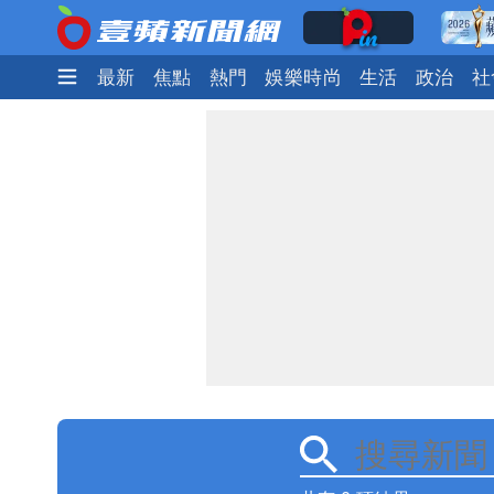
最新
焦點
熱門
娛樂時尚
生活
政治
社