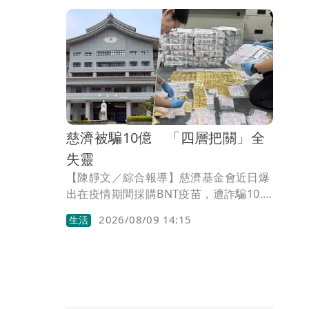
藏「胸部整流罩（Chest Fairing）」，
藉以降低風阻獲得競爭優勢，竟然要求較
瘦的女子選手在室外解衣，以供男性裁判
檢查！
慈濟被騙10億 「四層把關」全
失靈
【陳靜文／綜合報導】慈濟基金會近日爆
出在疫情期間採購BNT疫苗，遭詐騙10.6
億，因為慈濟一開始的聲明並未對詐騙過
2026/08/09 14:15
生活
程多做說明，也沒提告，讓外界質疑慈濟
作法失當，也讓捐款人失去信心。行政院
前政委張景森點名慈濟執行長顏博文應辭
職下台。律師陳君瑋則指出，真正核心問
題是，10億元善款為何能通過四層程序流