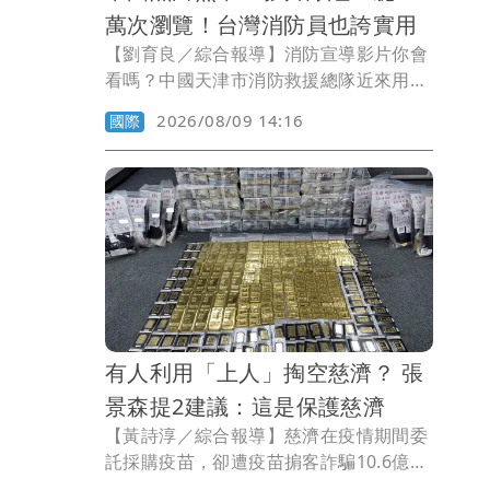
萬次瀏覽！台灣消防員也誇實用
【劉育良／綜合報導】消防宣導影片你會
看嗎？中國天津市消防救援總隊近來用AI
打造的消防宣導影片，靠著黑白無常從
2026/08/09 14:16
國際
「接人」變「救人」的創意，成功讓網友
們願意認真觀看，甚至還被台灣網友轉分
享到threads，已經累計超過500萬次瀏
覽。
有人利用「上人」掏空慈濟？ 張
景森提2建議：這是保護慈濟
【黃詩淳／綜合報導】慈濟在疫情期間委
託採購疫苗，卻遭疫苗掮客詐騙10.6億
元，引發社會關注，前行政院政務委員張