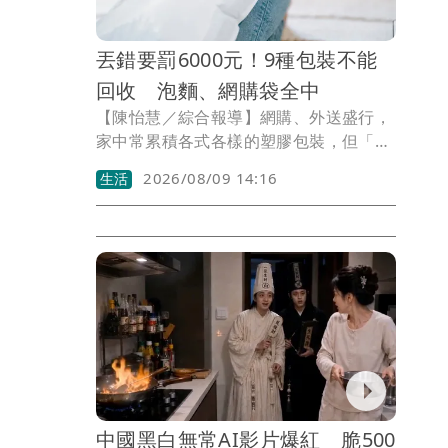
丟錯要罰6000元！9種包裝不能
回收 泡麵、網購袋全中
【陳怡慧／綜合報導】網購、外送盛行，
家中常累積各式各樣的塑膠包裝，但「看
起來像塑膠」並不代表都能回收。台北市
2026/08/09 14:16
生活
環保局提醒，部分包裝實際上是塑膠、鋁
箔、紙等多層材質組成的複合材質，由於
材質不易分離，無法有效回收再利用，若
誤丟進塑膠回收物，反而可能降低整體回
收品質。台北市環保局列出「9種包裝」
不能回收，若丟錯最高恐噴6000元！
中國黑白無常AI影片爆紅 脆500