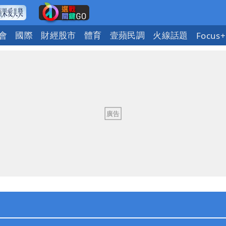
會
國際
財經股市
體育
壹蘋民調
火線話題
Focus+