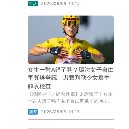
2026/08/09 14:15
生活
景森表示，「上人也是人，是人就可能受
騙」，他希望慈濟展開「自淨」，並提出
2點建議。
女生一對A錯了嗎？環法女子自由
車賽爆爭議 男裁判勒令女選手
解衣檢查
【國際中心／綜合外電】太誇張了！女生
一對Ａ錯了嗎？女子自由車選手的胸型尺
寸也會影響競賽成績嗎？自由車界頂級賽
2026/08/09 14:15
國際
事環法女子自由車賽（Tour de France
Femmes）傳出爭議事件，主辦單位為了
檢查身材較瘦的參賽選手是否在車衣內暗