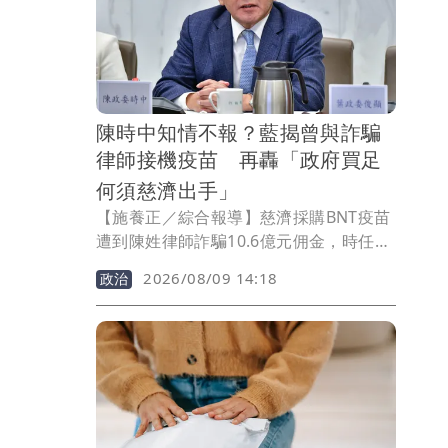
頭到腳包得密不通風，連手掌都封印大獲
好評，「新水彈女神」封號當之無愧。
陳時中知情不報？藍揭曾與詐騙
律師接機疫苗 再轟「政府買足
何須慈濟出手」
【施養正／綜合報導】慈濟採購BNT疫苗
遭到陳姓律師詐騙10.6億元佣金，時任防
疫指揮官的行政院政委陳時中日前發文表
2026/08/09 14:18
政治
示，當年團隊遭到抹黑，「現在真相已經
大白，做出不實指控的人應該向社會道
歉」。但國民黨9日指出，「如果陳時中
當年已知陳姓律師可能涉及詐騙，為何沒
有點名阻止？甚至最後還與她一起在機場
迎接疫苗抵台並合照？」