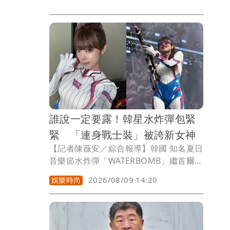
誰說一定要露！韓星水炸彈包緊
緊 「連身戰士裝」被誇新女神
【記者陳薇安／綜合報導】韓國 知名夏日
音樂節水炸彈「WATERBOMB」繼首爾場
後，昨天父親節在釜山登場。相較於大多
2026/08/09 14:20
娛樂時尚
數的女星出席水炸彈以露為賣點，憑洗腦
的「搭搭拉搭搭」《Catch Catch》大受
歡迎的崔叡娜（최예나，YENA）反其道
而行，身穿貼身的「女戰士裝」亮相，從