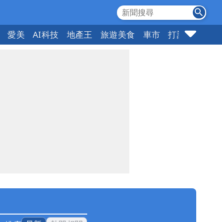
愛美
AI科技
地產王
旅遊美食
車市
打詐
指標企