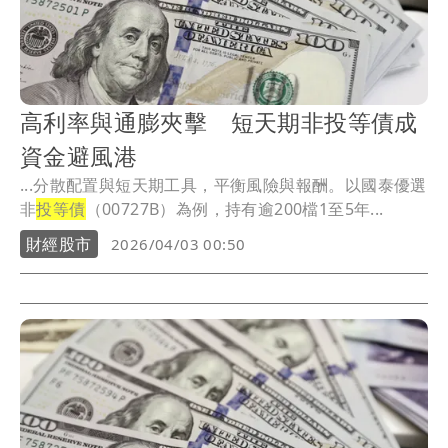
高利率與通膨夾擊 短天期非投等債成
資金避風港
...分散配置與短天期工具，平衡風險與報酬。以國泰優選
非
投等債
（00727B）為例，持有逾200檔1至5年...
財經股市
2026/04/03 00:50