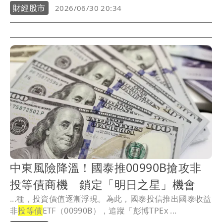
財經股市
2026/06/30 20:34
中東風險降溫！國泰推00990B搶攻非
投等債商機 鎖定「明日之星」機會
...種，投資價值逐漸浮現。為此，國泰投信推出國泰收益
非
投等債
ETF（00990B），追蹤「彭博TPEx ...