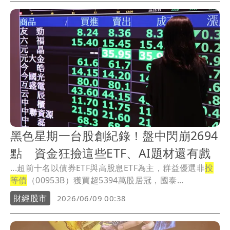
黑色星期一台股創紀錄！盤中閃崩2694
點 資金狂撿這些ETF、AI題材還有戲
...超前十名以債券ETF與高股息ETF為主，群益優選非
投
等債
（00953B）獲買超5394萬股居冠，國泰...
財經股市
2026/06/09 00:38