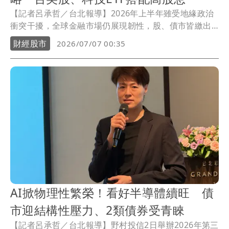
【記者呂承哲／台北報導】2026年上半年雖受地緣政治
衝突干擾，全球金融市場仍展現韌性，股、債市皆繳出
不錯表現。展望第三季，群益投信表示，美伊衝突仍可
財經股市
2026/07/07 00:35
能牽動油價、貨幣政策及市場風險偏好，不過經濟基本
面穩健、企業獲利持續成長，仍是支撐金融市場的重要
力量。建議投資人透過股債多元配置，掌握市場輪動機
會並降低單一資產波動，可參考「GOAL」黃金投資策
略，兼顧防禦、布局、趨勢與成長。
AI掀物理性繁榮！看好半導體續旺 債
市迎結構性壓力、2類債券受青睞
【記者呂承哲／台北報導】野村投信2日舉辦2026年第三