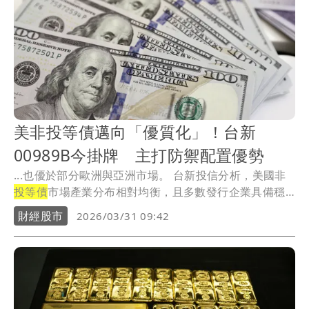
美非投等債邁向「優質化」！台新
00989B今掛牌 主打防禦配置優勢
...也優於部分歐洲與亞洲市場。 台新投信分析，美國非
投等債
市場產業分布相對均衡，且多數發行企業具備穩
定...
財經股市
2026/03/31 09:42