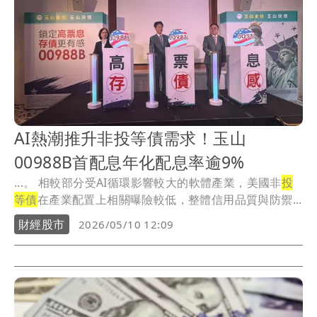
AI熱潮推升非投等債需求！玉山
00988B首配息年化配息率逾9%
...。 相較部分受AI循環影響較大的軟體產業，美國非
投
等債
在產業配置上相關曝險較低，整體信用品質與防禦...
財經股市
2026/05/10 12:09