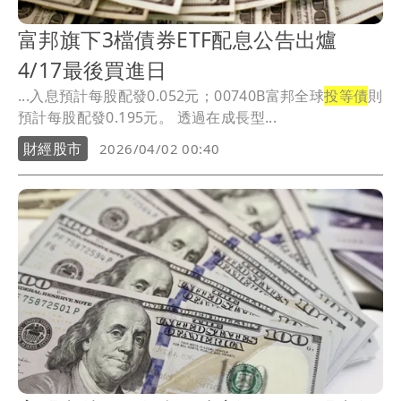
富邦旗下3檔債券ETF配息公告出爐
4/17最後買進日
...入息預計每股配發0.052元；00740B富邦全球
投等債
則
預計每股配發0.195元。 透過在成長型...
財經股市
2026/04/02 00:40