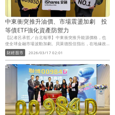
中東衝突推升油價、市場震盪加劇 投
等債ETF強化資產防禦力
【記者呂承哲／台北報導】中東衝突推升能源價格，也
使全球金融市場波動加劇。貝萊德投信指出，在地緣政
治風險升高、股市處於高檔震盪之際，投資等級債過去
財經股市
2026/03/17 02:01
在多次市場回檔期間展現較佳抗跌能力。因此，貝萊德
推出主動式投資等級債ETF「貝萊德iShares安碩收益優
化投資等級債主動式ETF」（00985D），已於3月16日
正式募集，透過主動管理策略，協助投資人在市場震盪
環境中強化資產配置防禦力。