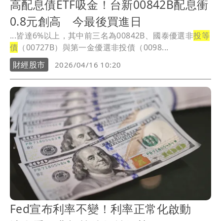
高配息債ETF吸金！台新00842B配息衝
0.8元創高 今最後買進日
...皆達6%以上，其中前三名為00842B、國泰優選非
投等
債
（00727B）與第一金優選非投債（0098...
財經股市
2026/04/16 10:20
Fed宣布利率不變！利率正常化啟動