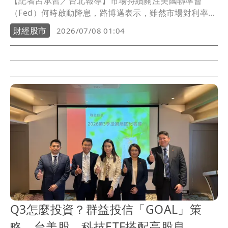
【記者呂承哲／台北報導】市場持續關注美國聯準會
（Fed）何時啟動降息，路博邁表示，雖然市場對利率政
策預期一再修正，但在高殖利率環境下，投資人不必等
財經股市
2026/07/08 01:04
到降息正式啟動才進場，目前反而是布局高品質固定收
益資產的良機。
Q3怎麼投資？群益投信「GOAL」策
略 台美股、科技ETF搭配高股息