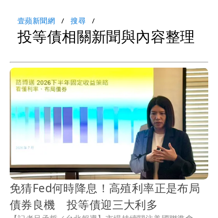
壹蘋新聞網
搜尋
投等債相關新聞與內容整理
免猜Fed何時降息！高殖利率正是布局
債券良機 投等債迎三大利多