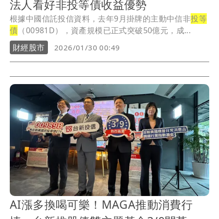
法人看好非投等債收益優勢
根據中國信託投信資料，去年9月掛牌的主動中信非
投等
債
（00981D），資產規模已正式突破50億元，成...
財經股市
2026/01/30 00:49
AI漲多換喝可樂！MAGA推動消費行