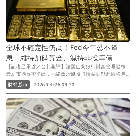
全球不確定性仍高！Fed今年恐不降
息 維持加碼黃金、減持非投等債
【記者呂承哲／台北報導】法國巴黎銀行財富管理發布
最新市場展望指出，地緣政治風險持續牽動能源價格與
通膨預期，儘管近期外交情勢略有緩和，但全球市場不
財經股市
2026/04/26 09:30
確定性仍高，主要央行短期內傾向維持觀望立場。其
中，美國通膨壓力仍在，加上勞動市場逐步再平衡，預
估聯準會今年將不再降息。