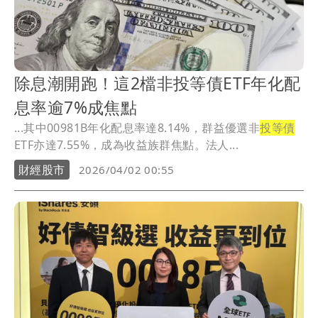
除息潮開跑！這2檔非投等債ETF年化配
息率逾7%成焦點
...其中00981B年化配息率達8.14%，群益優選非
投等債
ETF亦達7.55%，成為收益族群焦點。法人...
財經股市
2026/04/02 00:55