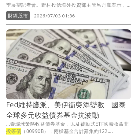
季展望記者會。野村投信海外投資部主管呂丹嵐表示，
本波AI帶動的牛市並非單純資金行情，而是來自「物理
財經股市
2026/07/03 01:36
性繁榮」與產業需求翻轉。隨著AI由訓練走向推論時
代，晶片、設備及零組件需求快速放大，相關企業股價
上漲，反映的是企業獲利與資本支出的結構性成長，而
非市場過度炒作。
Fed維持鷹派、美伊衝突添變數 國泰
全球多元收益債券基金抗波動
...泰環球策略收益債券基金，以及被動式ETF國泰收益非
投等債
（00990B），兩檔基金合計募集約122....