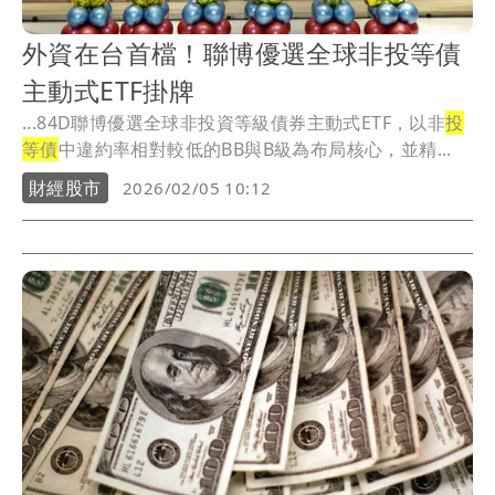
外資在台首檔！聯博優選全球非投等債
主動式ETF掛牌
...84D聯博優選全球非投資等級債券主動式ETF，以非
投
等債
中違約率相對較低的BB與B級為布局核心，並精...
財經股市
2026/02/05 10:12