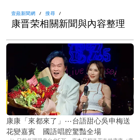
壹蘋新聞網
搜尋
康晋荣相關新聞與內容整理
康康「來都來了」⋯台語甜心吳申梅送
花變嘉賓 國語唱腔驚豔全場