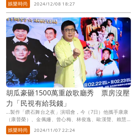
員現身...
娛樂時尚
2024/12/08 18:27
胡瓜豪砸1500萬重啟歌廳秀 票房沒壓
力「民視有給我錢」
...製作「鑽石舞台之夜」演唱會，今（7日）他攜手康康
（康晉榮）、金佩姍、曾心梅、林俊逸、歐漢聲、賴慧
如、...
娛樂時尚
2024/11/07 22:24