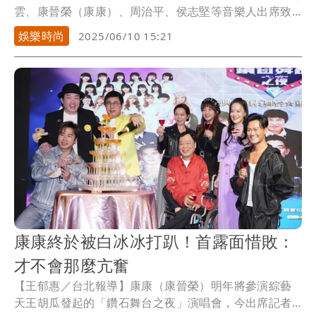
雲、康晉榮（康康）、周治平、侯志堅等音樂人出席致
意。
娛樂時尚
2025/06/10 15:21
康康終於被白冰冰打趴！首露面惜敗：
才不會那麼亢奮
【王郁惠／台北報導】康康（康晉榮）明年將參演綜藝
天王胡瓜發起的「鑽石舞台之夜」演唱會，今出席記者