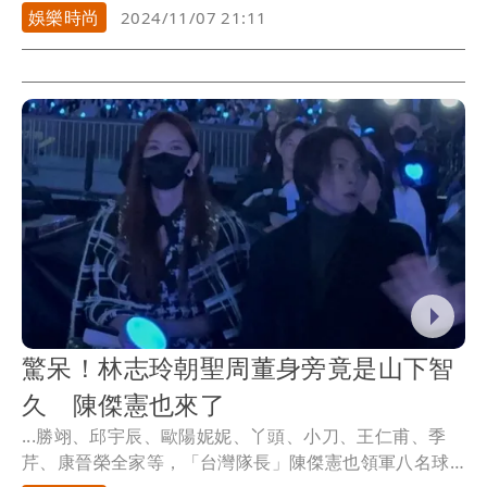
會造...
娛樂時尚
2024/11/07 21:11
驚呆！林志玲朝聖周董身旁竟是山下智
久 陳傑憲也來了
...勝翊、邱宇辰、歐陽妮妮、丫頭、小刀、王仁甫、季
芹、康晉榮全家等，「台灣隊長」陳傑憲也領軍八名球