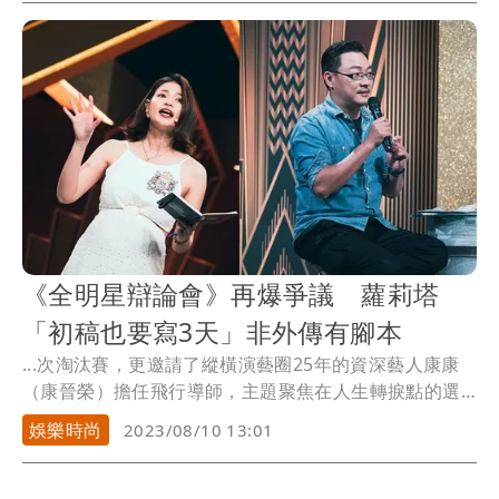
《全明星辯論會》再爆爭議 蘿莉塔
「初稿也要寫3天」非外傳有腳本
...次淘汰賽，更邀請了縱橫演藝圈25年的資深藝人康康
（康晉榮）擔任飛行導師，主題聚焦在人生轉捩點的選
擇，...
娛樂時尚
2023/08/10 13:01