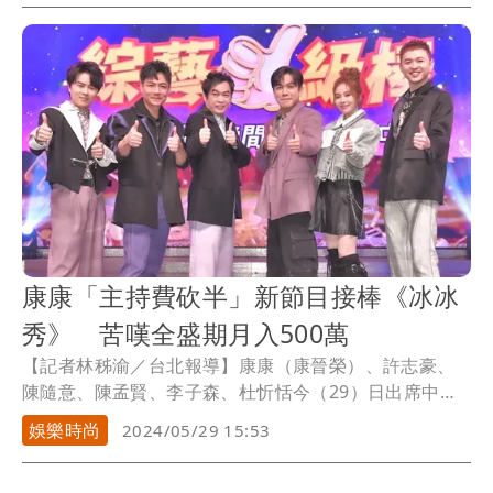
康康「主持費砍半」新節目接棒《冰冰
秀》 苦嘆全盛期月入500萬
【記者林秭渝／台北報導】康康（康晉榮）、許志豪、
陳隨意、陳孟賢、李子森、杜忻恬今（29）日出席中視
週...
娛樂時尚
2024/05/29 15:53