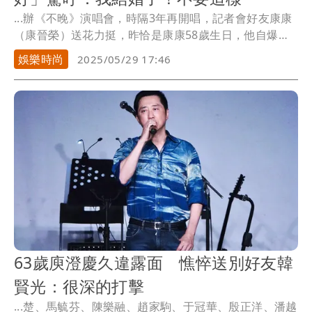
...辦《不晚》演唱會，時隔3年再開唱，記者會好友康康
（康晉榮）送花力挺，昨恰是康康58歲生日，他自爆與
周...
娛樂時尚
2025/05/29 17:46
63歲庾澄慶久違露面 憔悴送別好友韓
賢光：很深的打擊
...楚、馬毓芬、陳樂融、趙家駒、于冠華、殷正洋、潘越