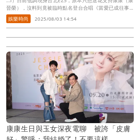
...i）日前低調現身台北EZ5，原本只想送花支持康康（康
晉榮），沒料到竟被臨時點名登台合唱《當愛已成往事...
娛樂時尚
2025/08/03 14:54
康康生日與玉女深夜電聊 被誇「皮膚
好」驚呼：我結婚了！不要這樣