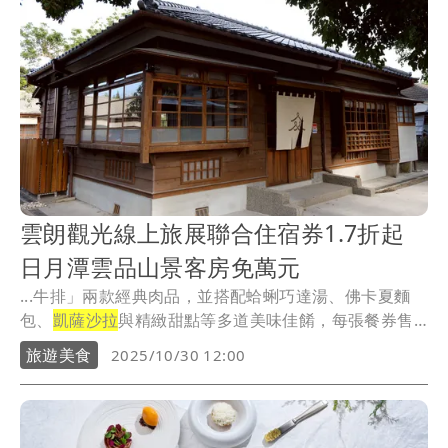
雲朗觀光線上旅展聯合住宿券1.7折起
日月潭雲品山景客房免萬元
...牛排」兩款經典肉品，並搭配蛤蜊巧達湯、佛卡夏麵
包、
凱薩沙拉
與精緻甜點等多道美味佳餚，每張餐券售
價18...
旅遊美食
2025/10/30 12:00