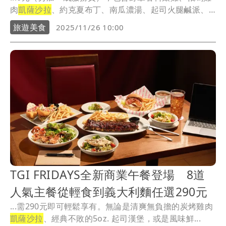
肉
凱薩沙拉
、約克夏布丁、南瓜濃湯、起司火腿鹹派、
主廚...
旅遊美食
2025/11/26 10:00
TGI FRIDAYS全新商業午餐登場 8道
人氣主餐從輕食到義大利麵任選290元
...需290元即可輕鬆享有。無論是清爽無負擔的炭烤雞肉
凱薩沙拉
、經典不敗的5oz. 起司漢堡，或是風味鮮...