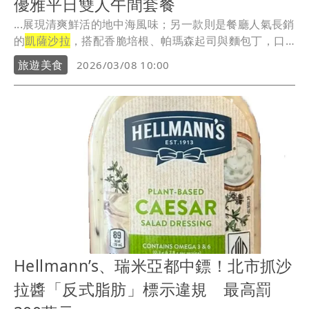
優雅平日雙人午間套餐
...展現清爽鮮活的地中海風味；另一款則是餐廳人氣長銷
的
凱薩沙拉
，搭配香脆培根、帕瑪森起司與麵包丁，口
感濃...
旅遊美食
2026/03/08 10:00
Hellmann’s、瑞米亞都中鏢！北市抓沙
拉醬「反式脂肪」標示違規 最高罰