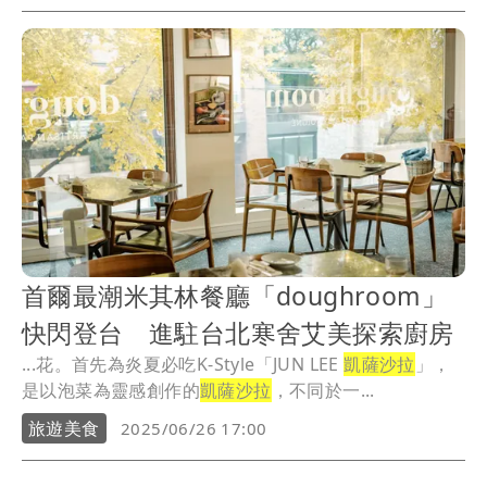
首爾最潮米其林餐廳「doughroom」
快閃登台 進駐台北寒舍艾美探索廚房
...花。首先為炎夏必吃K-Style「JUN LEE
凱薩沙拉
」，
是以泡菜為靈感創作的
凱薩沙拉
，不同於一...
旅遊美食
2025/06/26 17:00