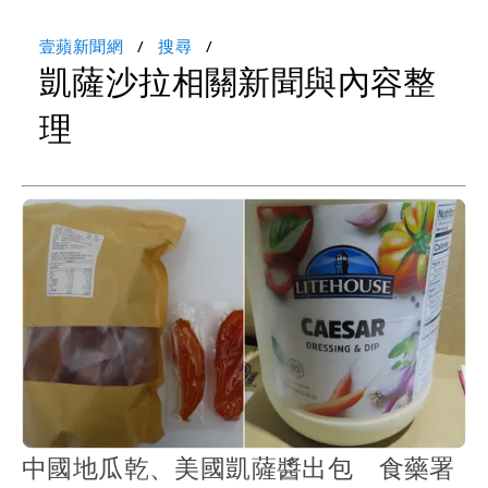
壹蘋新聞網
搜尋
凱薩沙拉相關新聞與內容整
理
中國地瓜乾、美國凱薩醬出包 食藥署