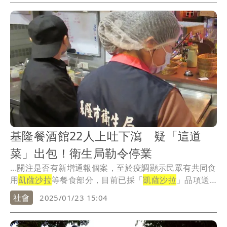
基隆餐酒館22人上吐下瀉 疑「這道
菜」出包！衛生局勒令停業
...關注是否有新增通報個案，至於疫調顯示民眾有共同食
用
凱薩沙拉
等餐食部分，目前已採「
凱薩沙拉
」品項送
驗，...
社會
2025/01/23 15:04