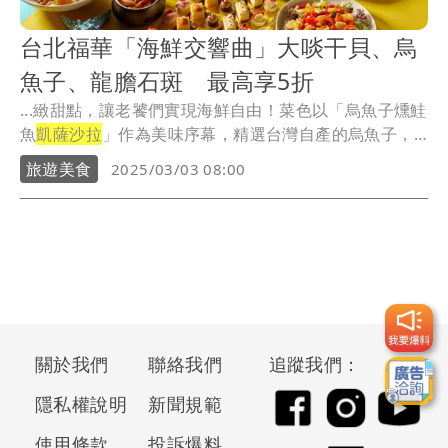
台北福華「海鮮交響曲」大啖干貝、烏
魚子、龍膽石斑 最高享5折
...緻甜點，讓老饕們實現海鮮自由！菜色以「烏魚子燻鮭
魚
凱薩沙拉
」作為美味序幕，精選台灣自產的烏魚子，
經由...
旅遊美食
2025/03/03 08:00
關於我們
聯絡我們
追蹤我們：
隱私權說明
新聞規範
使用條款
投訴爆料