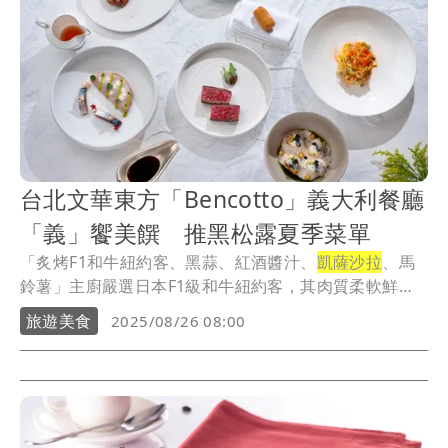
台北文華東方「Bencotto」義大利餐廳
「義」饗美饌 推黑松露夏季菜單
「炙烤F1和牛紐約客、黑蒜、紅酒醬汁、
凱薩沙拉
、馬
鈴薯」主廚嚴選日本F1級和牛紐約客，其肉質柔軟鮮
甜...
旅遊美食
2025/08/26 08:00