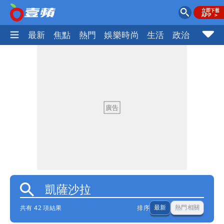
最新
焦點
熱門
娛樂時尚
生活
政治
社會
共有 42 項結果
排序
最新
熱門相關