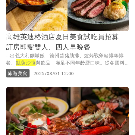
高雄英迪格酒店夏日美食試吃員招募
訂房即饗雙人、四人早晚餐
...出義大利麵燉飯，德州醬豬肋排、爐烤戰斧豬排等排
餐、
凱薩沙拉
與飲品，滿足不同年齡層口味。從各國料
理汲取...
旅遊美食
2025/08/01 12:00