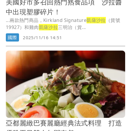
美國好市多召回熱門熟食品項 沙拉醬
中出現塑膠碎片！
...兩款熱門商品，Kirkland Signature
凱薩沙拉
（貨號
19927）和雞肉
凱薩沙拉
三明治（貨...
國際
2025/11/16 14:51
亞都麗緻巴賽麗廳經典法式料理 打造