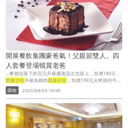
開展餐飲集團豪爸氣！父親節雙人、四
人套餐登場犒賞老爸
...餐都沒落下的百元升級優惠這次也跟上，加價180元，
凱薩沙拉
升級為雞肉
凱薩沙拉
；加價199元火烤德州牛...
購物
2025/08/05 10:00