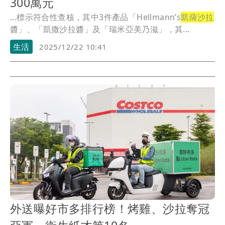
300萬元
...標示符合性查核，其中3件產品「Hellmann’s
凱薩沙拉
醬」、「凱撒沙拉醬」及「瑞米亞美乃滋」，其...
生活
2025/12/22 10:41
外送曝好市多排行榜！烤雞、沙拉奪冠