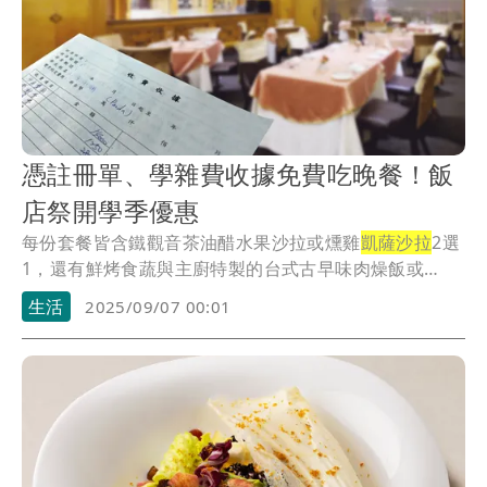
憑註冊單、學雜費收據免費吃晚餐！飯
店祭開學季優惠
每份套餐皆含鐵觀音茶油醋水果沙拉或燻雞
凱薩沙拉
2選
1，還有鮮烤食蔬與主廚特製的台式古早味肉燥飯或
麵，...
生活
2025/09/07 00:01