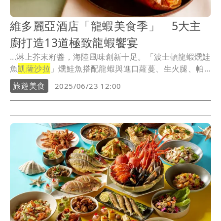
維多麗亞酒店「龍蝦美食季」 5大主
廚打造13道極致龍蝦饗宴
...淋上芥末籽醬，海陸風味創新十足。「波士頓龍蝦燻鮭
魚
凱薩沙拉
」燻鮭魚搭配龍蝦與進口蘿蔓、生火腿、帕
瑪森...
旅遊美食
2025/06/23 12:00