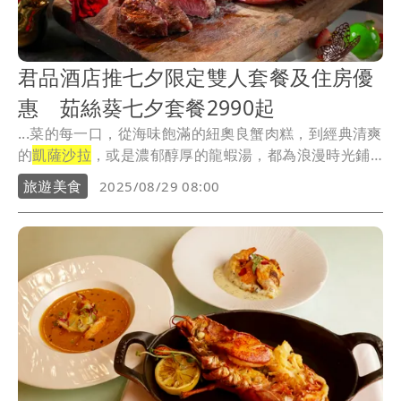
君品酒店推七夕限定雙人套餐及住房優
惠 茹絲葵七夕套餐2990起
...菜的每一口，從海味飽滿的紐奧良蟹肉糕，到經典清爽
的
凱薩沙拉
，或是濃郁醇厚的龍蝦湯，都為浪漫時光鋪
墊序...
旅遊美食
2025/08/29 08:00