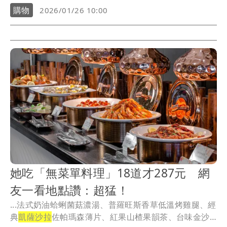
購物
2026/01/26 10:00
她吃「無菜單料理」18道才287元 網
友一看地點讚：超猛！
...法式奶油蛤蜊菌菇濃湯、普羅旺斯香草低溫烤雞腿、經
典
凱薩沙拉
佐帕瑪森薄片、紅果山楂果韻茶、台味金沙