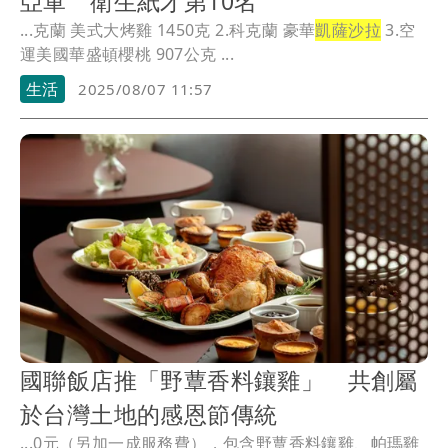
亞軍 衛生紙才第10名
...克蘭 美式大烤雞 1450克 2.科克蘭 豪華
凱薩沙拉
3.空
運美國華盛頓櫻桃 907公克 ...
生活
2025/08/07 11:57
國聯飯店推「野蕈香料鑲雞」 共創屬
於台灣土地的感恩節傳統
...0元（另加一成服務費），包含野蕈香料鑲雞、帕瑪雞