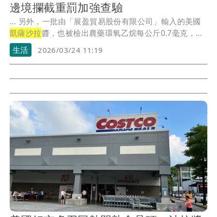
邊境攔截重罰加強查驗
... 另外，一批由「展盈貿易股份有限公司」輸入的美國
凱薩沙拉
醬，也被檢出農藥環氧乙烷每公斤0.7毫克，...
生活
2026/03/24 11:19