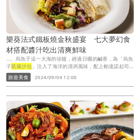
樂葵法式鐵板燒金秋盛宴 七大夢幻食
材搭配醬汁吃出清爽鮮味
...。烏魚子這一大海的珍饈，經過日曬的鹹香，為「烏魚
子
凱薩沙拉
」注入了海洋的清冽風味，配上帕達諾起司
的醇...
旅遊美食
2024/09/04 12:00