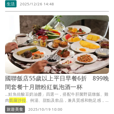
鹹蛋...
生活
2025/12/26 14:48
國聯飯店55歲以上平日早餐6折 899晚
間套餐十月贈粉紅氣泡酒一杯
...鮭魚佐酸豆奶油醬」四選一，搭配牛肝菌野菇燉飯、雞
肉
凱薩沙拉
、例湯、甜點及飲品，兼具質感和飽足感，
細膩...
旅遊美食
2025/10/19 10:00