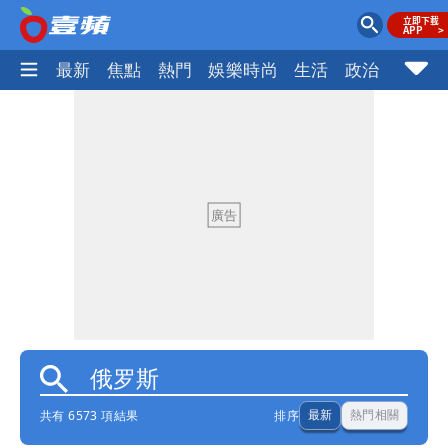
最新
焦點
熱門
娛樂時尚
生活
政治
社會
共有 6573 項結果
排序
最新
熱門相關