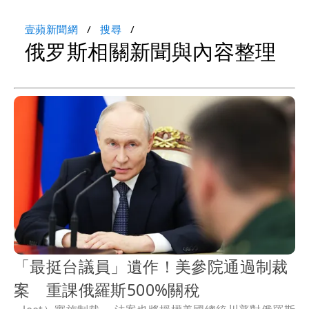
壹蘋新聞網
搜尋
俄罗斯相關新聞與內容整理
「最挺台議員」遺作！美參院通過制裁
案 重課俄羅斯500%關稅