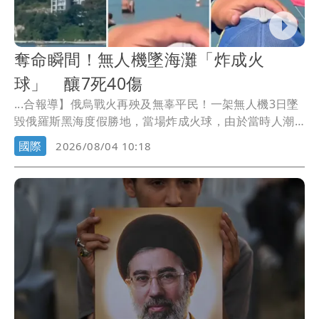
奪命瞬間！無人機墜海灘「炸成火
球」 釀7死40傷
...合報導】俄烏戰火再殃及無辜平民！一架無人機3日墜
毀俄羅斯黑海度假勝地，當場炸成火球，由於當時人潮
眾多...
國際
2026/08/04 10:18