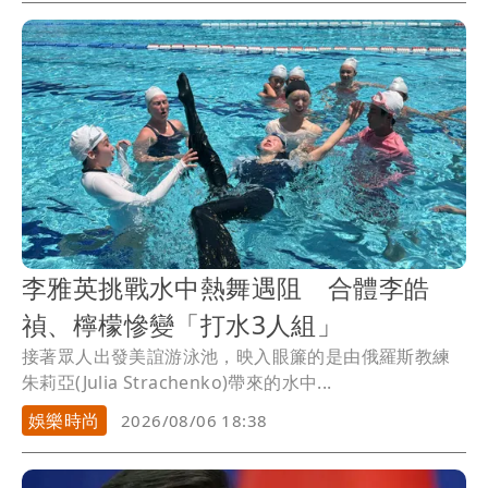
李雅英挑戰水中熱舞遇阻 合體李皓
禎、檸檬慘變「打水3人組」
接著眾人出發美誼游泳池，映入眼簾的是由俄羅斯教練
朱莉亞(Julia Strachenko)帶來的水中...
娛樂時尚
2026/08/06 18:38