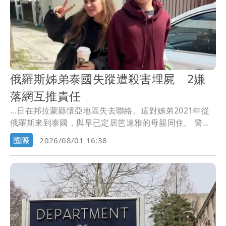
俄羅斯姊弟泰國失蹤遭殺害埋屍 2嫌
落網互推責任
...日在邦拉蒙縣懷亞地區失去聯絡。這對姊弟2021年從
俄羅斯來到泰國，與早已定居芭達雅的母親同住。 警...
國際
2026/08/01 16:38