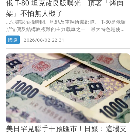
俄 T-80 坦克改良版曝光 頂著「烤肉
架」不怕無人機了
...法確認拍攝時間、地點及車輛所屬部隊。 T-80是俄羅
斯造價及結構較複雜的主力戰車之一，最大特色是使...
國際
2026/08/02 22:31
美日罕見聯手干預匯市！日媒：這場支