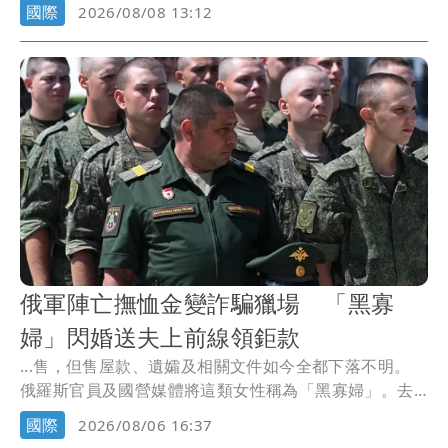
入這...
國際
2026/08/08 13:12
俄軍陣亡撫恤金變詐騙獵場 「黑寡
婦」閃婚送夫上前線領鉅款
...售，但售屋款、遺孀及相關文件如今全都下落不明。
俄羅斯官員及國營媒體將這類女性稱為「黑寡婦」。去
年...
國際
2026/08/06 16:37