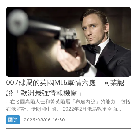
007隸屬的英國MI6軍情六處 同業認
證「歐洲最強情報機關」
...在各國高階人士和菁英階層「布建內線」的能力，包括
在俄羅斯、伊朗和中國。 2022年2月俄烏戰爭全面...
國際
2026/08/06 16:50