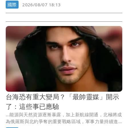
國際
2026/08/07 18:13
台海恐有重大變局？「最帥靈媒」開示
了：這些事已應驗
...能源與天然資源逐漸暴露，加上新航線開通，北極將成
為俄羅斯與北約爭奪的重要戰略區域，軍事力量持續進