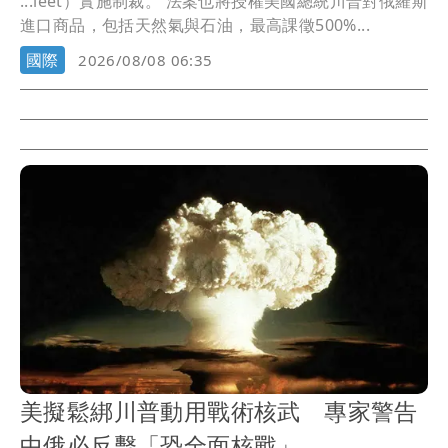
...leet）實施制裁。 法案也將授權美國總統川普對俄羅斯
進口商品，包括天然氣與石油，最高課徵500%...
國際
2026/08/08 06:35
美擬鬆綁川普動用戰術核武 專家警告
中俄必反擊「恐全面核戰」