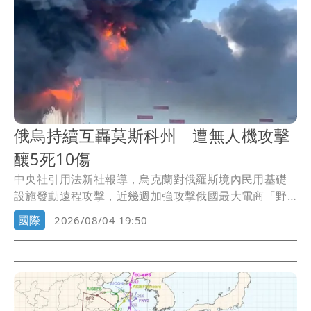
俄烏持續互轟莫斯科州 遭無人機攻擊
釀5死10傷
中央社引用法新社報導，烏克蘭對俄羅斯境內民用基礎
設施發動遠程攻擊，近幾週加強攻擊俄國最大電商「野
莓」...
國際
2026/08/04 19:50