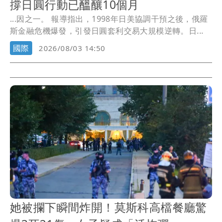
撐日圓行動已醞釀10個月
...因之一。 報導指出，1998年日美協調干預之後，俄羅
斯金融危機爆發，引發日圓套利交易大規模逆轉。日...
國際
2026/08/03 14:50
她被攔下瞬間炸開！莫斯科高檔餐廳驚