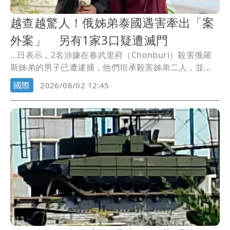
越查越驚人！俄姊弟泰國遇害牽出「案
外案」 另有1家3口疑遭滅門
...日表示，2名涉嫌在春武里府（Chonburi）殺害俄羅
斯姊弟的男子已遭逮捕，他們坦承殺害姊弟二人，並...
國際
2026/08/02 12:45