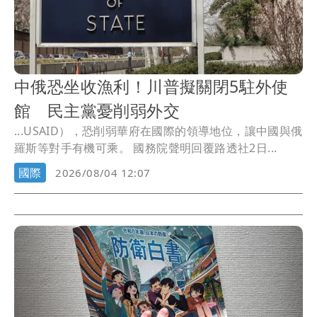
中俄恐坐收漁利！川普擬關閉5駐外使
館 民主黨憂削弱外交
...USAID），恐削弱華府在國際的領導地位，讓中國與俄
羅斯等對手有機可乘。 國務院聲明回覆路透社2日...
國際
2026/08/04 12:07