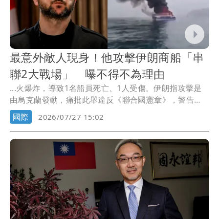
最意外敵人現身！他攻擊伊朗商船「串
聯2大戰場」 曝不得不為理由
...火爆炸，導致1名船員死亡、1人受傷。伊朗指攻擊是
由烏克蘭發動，痛批此舉違反《聯合國憲章》，警告
「絕不...
國際
2026/07/27 15:02