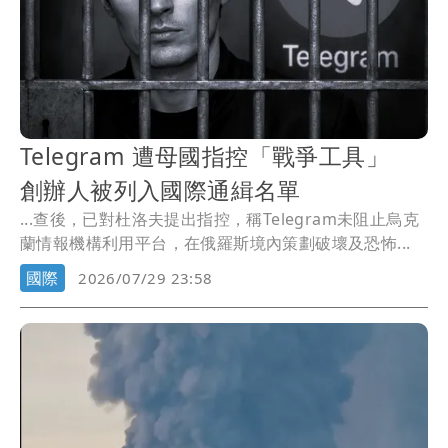
Telegram 遭母國指控「戰爭工具」
創辦人被列入國際通緝名單
...查後，已對杜洛夫提出指控，稱Telegram未阻止烏克
蘭情報機構利用平台，在俄羅斯境內策劃破壞及恐怖...
國際
2026/07/29 23:58