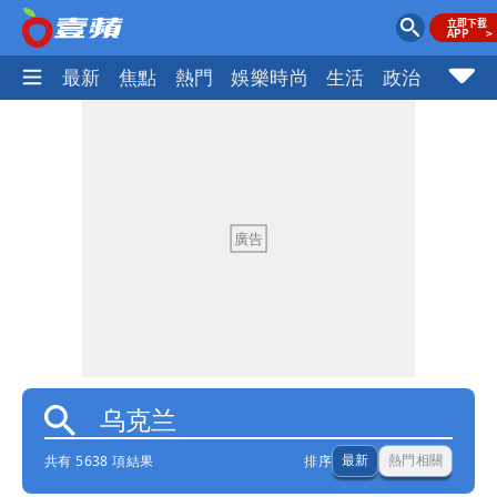
最新
焦點
熱門
娛樂時尚
生活
政治
社會
共有 5638 項結果
排序
最新
熱門相關