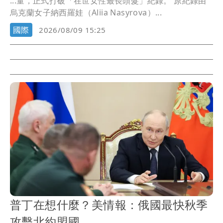
...量，正式打破「在世女性最長頭髮」紀錄。 原紀錄由
烏克蘭女子納西羅娃（Aliia Nasyrova）...
國際
2026/08/09 15:25
普丁在想什麼？美情報：俄國最快秋季
攻擊北約盟國