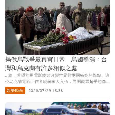
揭俄烏戰爭最真實日常 烏國導演：台
灣和烏克蘭有許多相似之處
...線，希望能用電影鏡頭改變世界對兩國衝突的觀點。這
位烏克蘭電影工作者瞞著家人入伍，展開觀眾超乎想像
的軍...
娛樂時尚
2026/07/29 18:38