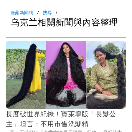
壹蘋新聞網
搜尋
乌克兰相關新聞與內容整理
長度破世界紀錄！寶萊塢版「長髮公
主」坦言：不用市售洗髮精