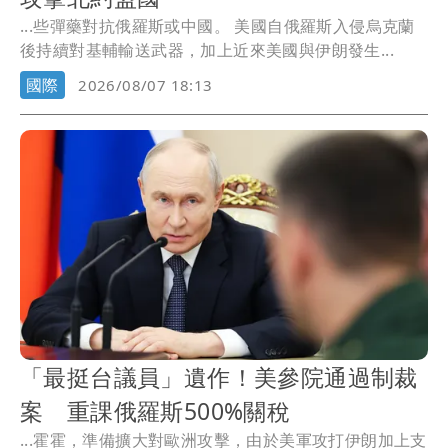
...些彈藥對抗俄羅斯或中國。 美國自俄羅斯入侵烏克蘭
後持續對基輔輸送武器，加上近來美國與伊朗發生...
國際
2026/08/07 18:13
「最挺台議員」遺作！美參院通過制裁
案 重課俄羅斯500%關稅
...霍霍，準備擴大對歐洲攻擊，由於美軍攻打伊朗加上支