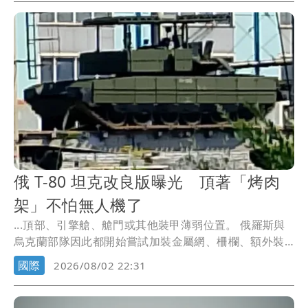
俄 T-80 坦克改良版曝光 頂著「烤肉
架」不怕無人機了
...頂部、引擎艙、艙門或其他裝甲薄弱位置。 俄羅斯與
烏克蘭部隊因此都開始嘗試加裝金屬網、柵欄、額外裝
甲...
國際
2026/08/02 22:31