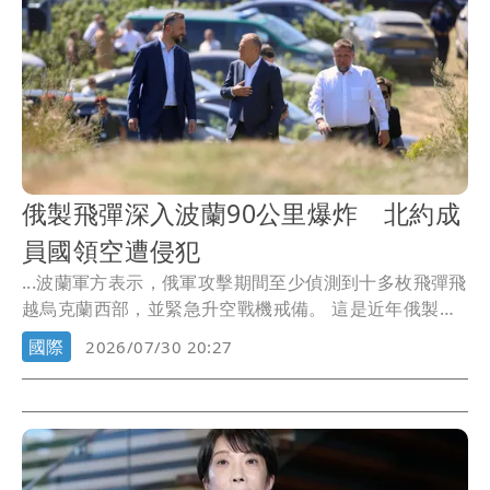
俄製飛彈深入波蘭90公里爆炸 北約成
員國領空遭侵犯
...波蘭軍方表示，俄軍攻擊期間至少偵測到十多枚飛彈飛
越烏克蘭西部，並緊急升空戰機戒備。 這是近年俄製
飛...
國際
2026/07/30 20:27