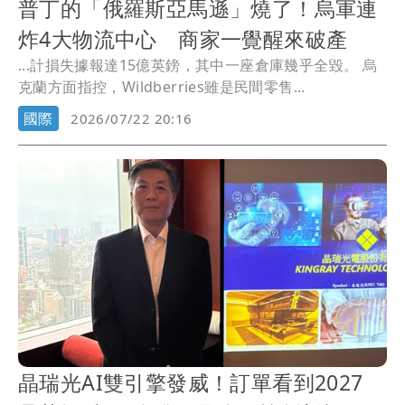
普丁的「俄羅斯亞馬遜」燒了！烏軍連
炸4大物流中心 商家一覺醒來破產
...計損失據報達15億英鎊，其中一座倉庫幾乎全毀。 烏
克蘭方面指控，Wildberries雖是民間零售...
國際
2026/07/22 20:16
晶瑞光AI雙引擎發威！訂單看到2027