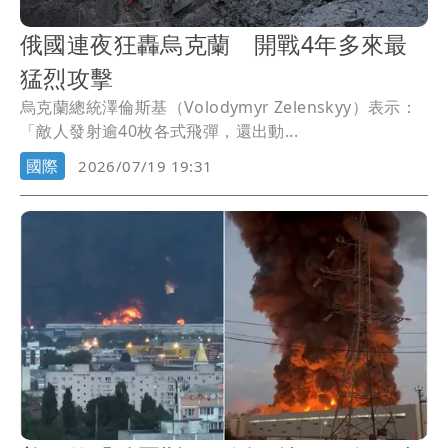
俄國連夜狂轟烏克蘭 開戰4年多來最
猛烈攻擊
烏克蘭總統澤倫斯基（Volodymyr Zelenskyy）表示：
「敵人發射逾40枚各式飛彈，還出動...
國際
2026/07/19 19:31