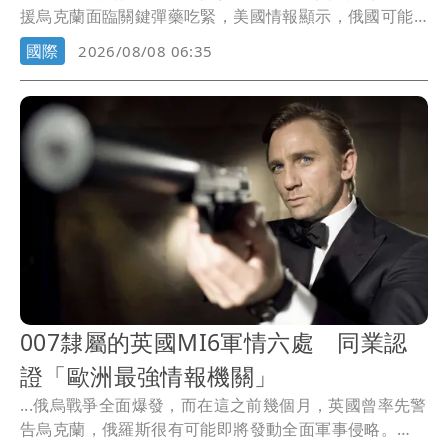
援烏克蘭面臨關鍵彈藥吃緊，美國情報顯示，俄國可能
在今...
國際
2026/08/08 06:35
007隸屬的英國MI6軍情六處 同業認
證「歐洲最強情報機關」
...俄烏戰爭全面爆發，而在這之前幾個月，英國曾率先警
告烏克蘭，俄羅斯很有可能即將發動全面軍事侵略。