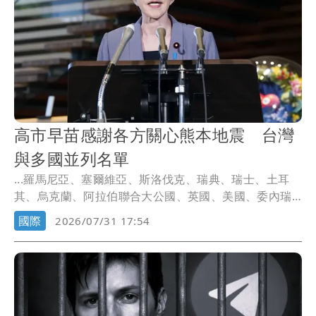
高市早苗感謝各方關心熊本地震 台灣
與多國並列名單
...羅馬尼亞、塞爾維亞、斯洛伐克、瑞典、瑞士、土耳
其、烏克蘭、阿拉伯聯合大公國、英國、美國、委內瑞
拉、越...
國際
2026/07/31 17:54