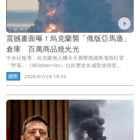
震撼畫面曝！烏克蘭襲「俄版亞馬遜」
倉庫 百萬商品燒光光
中央社報導，烏克蘭無人機今天襲擊俄羅斯電商巨擘
「野莓」（Wildberries）位於歷史名城聖彼得堡...
國際
2026/07/24 18:53