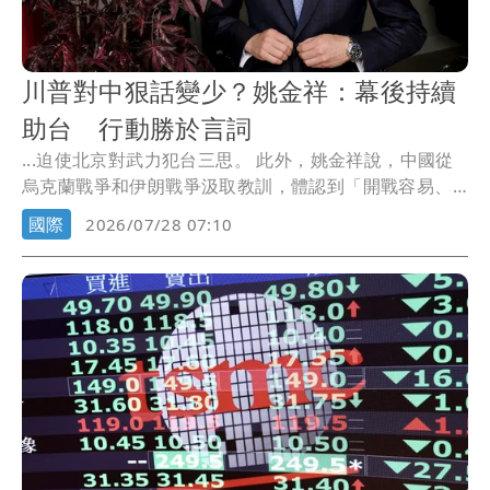
川普對中狠話變少？姚金祥：幕後持續
助台 行動勝於言詞
...迫使北京對武力犯台三思。 此外，姚金祥說，中國從
烏克蘭戰爭和伊朗戰爭汲取教訓，體認到「開戰容易、
終...
國際
2026/07/28 07:10