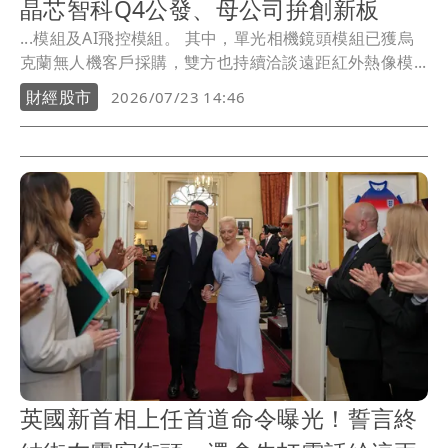
晶芯智科Q4公發、母公司拚創新板
...模組及AI飛控模組。 其中，單光相機鏡頭模組已獲烏
克蘭無人機客戶採購，雙方也持續洽談遠距紅外熱像模...
財經股市
2026/07/23 14:46
英國新首相上任首道命令曝光！誓言終