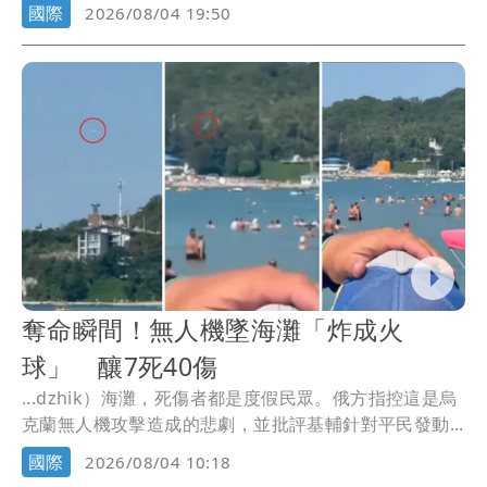
莓」...
國際
2026/08/04 19:50
奪命瞬間！無人機墜海灘「炸成火
球」 釀7死40傷
...dzhik）海灘，死傷者都是度假民眾。俄方指控這是烏
克蘭無人機攻擊造成的悲劇，並批評基輔針對平民發動...
國際
2026/08/04 10:18