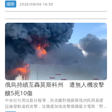
根...
國際
2026/08/06 16:50
俄烏持續互轟莫斯科州 遭無人機攻擊
釀5死10傷
中央社引用法新社報導，烏克蘭對俄羅斯境內民用基礎
設施發動遠程攻擊，近幾週加強攻擊俄國最大電商「野